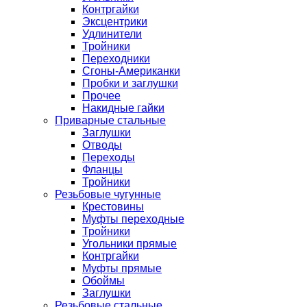
Контргайки
Эксцентрики
Удлинители
Тройники
Переходники
Сгоны-Американки
Пробки и заглушки
Прочее
Накидные гайки
Приварные стальные
Заглушки
Отводы
Переходы
Фланцы
Тройники
Резьбовые чугунные
Крестовины
Муфты переходные
Тройники
Угольники прямые
Контргайки
Муфты прямые
Обоймы
Заглушки
Резьбовые стальные