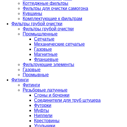
Коттеджные фильтры
Фильтры для очистки самогона
Кувшины
Комплектующие к фильтрам
Фильтры грубой очистки
Фильтры грубой очистки
Промышленные
Сетчатые
Механические сетчатые
Газовые
Магнитные
Фланцевые
Фильтрующие элементы
Газовые
Промывные
Фитинги
Фитинги
Резьбовые латунные
Сгоны и бочонки
Соединители для труб штуцера
Футорки
Муфты
Ниппели
Крестовины
Угольники