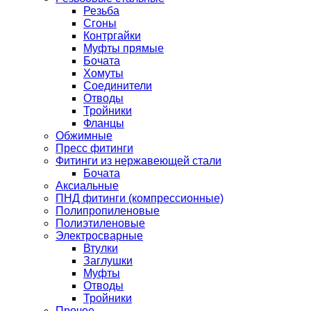
Резьба
Сгоны
Контргайки
Муфты прямые
Бочата
Хомуты
Соединители
Отводы
Тройники
Фланцы
Обжимные
Пресс фитинги
Фитинги из нержавеющей стали
Бочата
Аксиальные
ПНД фитинги (компрессионные)
Полипропиленовые
Полиэтиленовые
Электросварные
Втулки
Заглушки
Муфты
Отводы
Тройники
Прочее