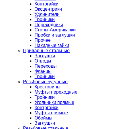
Контргайки
Эксцентрики
Удлинители
Тройники
Переходники
Сгоны-Американки
Пробки и заглушки
Прочее
Накидные гайки
Приварные стальные
Заглушки
Отводы
Переходы
Фланцы
Тройники
Резьбовые чугунные
Крестовины
Муфты переходные
Тройники
Угольники прямые
Контргайки
Муфты прямые
Обоймы
Заглушки
Резьбовые стальные