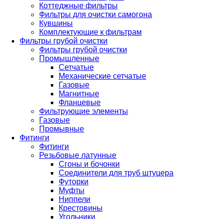
Коттеджные фильтры
Фильтры для очистки самогона
Кувшины
Комплектующие к фильтрам
Фильтры грубой очистки
Фильтры грубой очистки
Промышленные
Сетчатые
Механические сетчатые
Газовые
Магнитные
Фланцевые
Фильтрующие элементы
Газовые
Промывные
Фитинги
Фитинги
Резьбовые латунные
Сгоны и бочонки
Соединители для труб штуцера
Футорки
Муфты
Ниппели
Крестовины
Угольники