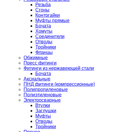
Резьба
Сгоны
Контргайки
Муфты прямые
Бочата
Хомуты
Соединители
Отводы
Тройники
Фланцы
Обжимные
Пресс фитинги
Фитинги из нержавеющей стали
Бочата
Аксиальные
ПНД фитинги (компрессионные)
Полипропиленовые
Полиэтиленовые
Электросварные
Втулки
Заглушки
Муфты
Отводы
Тройники
Прочее