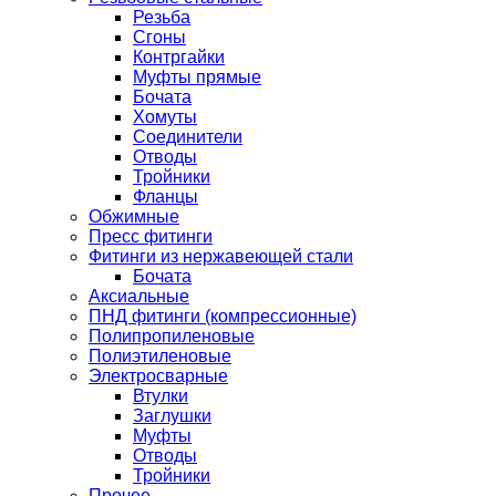
Резьба
Сгоны
Контргайки
Муфты прямые
Бочата
Хомуты
Соединители
Отводы
Тройники
Фланцы
Обжимные
Пресс фитинги
Фитинги из нержавеющей стали
Бочата
Аксиальные
ПНД фитинги (компрессионные)
Полипропиленовые
Полиэтиленовые
Электросварные
Втулки
Заглушки
Муфты
Отводы
Тройники
Прочее