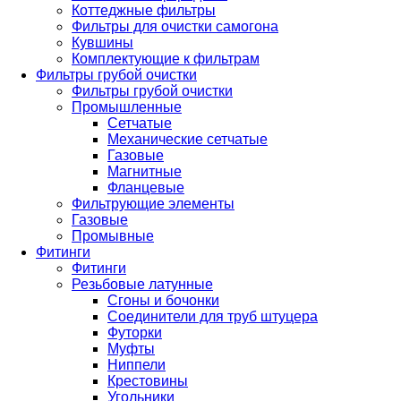
Коттеджные фильтры
Фильтры для очистки самогона
Кувшины
Комплектующие к фильтрам
Фильтры грубой очистки
Фильтры грубой очистки
Промышленные
Сетчатые
Механические сетчатые
Газовые
Магнитные
Фланцевые
Фильтрующие элементы
Газовые
Промывные
Фитинги
Фитинги
Резьбовые латунные
Сгоны и бочонки
Соединители для труб штуцера
Футорки
Муфты
Ниппели
Крестовины
Угольники