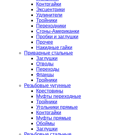
Контргайки
Эксцентрики
Удлинители
Тройники
Переходники
Сгоны-Американки
Пробки и заглушки
Прочее
Накидные гайки
Приварные стальные
Заглушки
Отводы
Переходы
Фланцы
Тройники
Резьбовые чугунные
Крестовины
Муфты переходные
Тройники
Угольники прямые
Контргайки
Муфты прямые
Обоймы
Заглушки
Резьбовые стальные