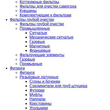
Коттеджные фильтры
Фильтры для очистки самогона
Кувшины
Комплектующие к фильтрам
Фильтры грубой очистки
Фильтры грубой очистки
Промышленные
Сетчатые
Механические сетчатые
Газовые
Магнитные
Фланцевые
Фильтрующие элементы
Газовые
Промывные
Фитинги
Фитинги
Резьбовые латунные
Сгоны и бочонки
Соединители для труб штуцера
Футорки
Муфты
Ниппели
Крестовины
Угольники