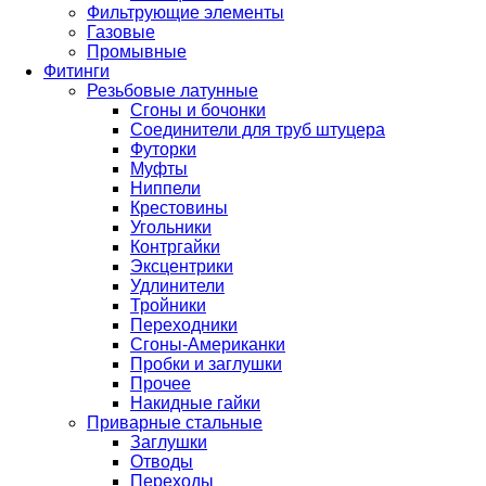
Фильтрующие элементы
Газовые
Промывные
Фитинги
Резьбовые латунные
Сгоны и бочонки
Соединители для труб штуцера
Футорки
Муфты
Ниппели
Крестовины
Угольники
Контргайки
Эксцентрики
Удлинители
Тройники
Переходники
Сгоны-Американки
Пробки и заглушки
Прочее
Накидные гайки
Приварные стальные
Заглушки
Отводы
Переходы