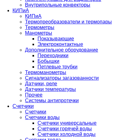
Внутрипольные конвекторы
КИПиА
КИПиА
Термопреобразователи и термопары
Термометры
Манометры
Показывающие
Электроконтактные
Дополнительное оборудование
Переходники
Бобышки
Петлевые трубки
Термоманометры
Сигнализаторы загазованности
Датчики, реле
Датчики температуры
Прочее
Системы антипротечки
Счетчики
Счетчики
Счетчики воды
Счетчики универсальные
Счетчики горячей воды
Счетчики холодной воды
Счетчики тепла