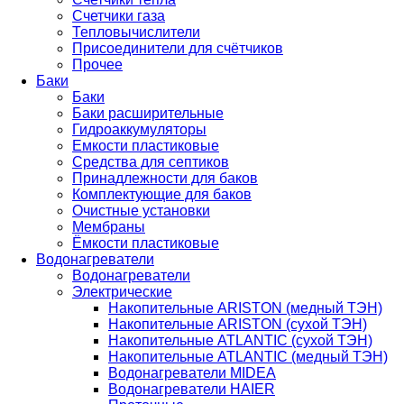
Счетчики газа
Тепловычислители
Присоединители для счётчиков
Прочее
Баки
Баки
Баки расширительные
Гидроаккумуляторы
Емкости пластиковые
Средства для септиков
Принадлежности для баков
Комплектующие для баков
Очистные установки
Мембраны
Ёмкости пластиковые
Водонагреватели
Водонагреватели
Электрические
Накопительные ARISTON (медный ТЭН)
Накопительные ARISTON (сухой ТЭН)
Накопительные ATLANTIC (сухой ТЭН)
Накопительные ATLANTIC (медный ТЭН)
Водонагреватели MIDEA
Водонагреватели HAIER