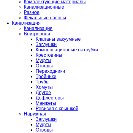
Комплектующие материалы
Канализационные
Разное
Фекальные насосы
Канализация
Канализация
Внутренняя
Клапаны вакуумные
Заглушки
Компенсационные патрубки
Крестовины
Муфты
Отводы
Переходники
Тройники
Трубы
Хомуты
Другое
Дефлекторы
Манжеты
Ревизия с крышкой
Наружная
Заглушки
Муфты
Отводы