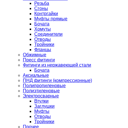
Резьба
Сгоны
Контргайки
Муфты прямые
Бочата
Хомуты
Соединители
Отводы
Тройники
Фланцы
Обжимные
Пресс фитинги
Фитинги из нержавеющей стали
Бочата
Аксиальные
ПНД фитинги (компрессионные)
Полипропиленовые
Полиэтиленовые
Электросварные
Втулки
Заглушки
Муфты
Отводы
Тройники
Прочее