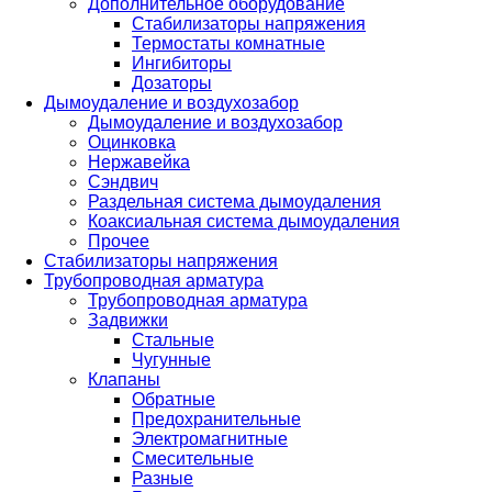
Дополнительное оборудование
Стабилизаторы напряжения
Термостаты комнатные
Ингибиторы
Дозаторы
Дымоудаление и воздухозабор
Дымоудаление и воздухозабор
Оцинковка
Нержавейка
Сэндвич
Раздельная система дымоудаления
Коаксиальная система дымоудаления
Прочее
Стабилизаторы напряжения
Трубопроводная арматура
Трубопроводная арматура
Задвижки
Стальные
Чугунные
Клапаны
Обратные
Предохранительные
Электромагнитные
Смесительные
Разные