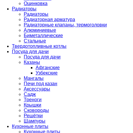
Оцинковка
Радиаторы
Радиаторы
Радиаторная арматура
Радиаторные клапаны, термоголовки
Алюминиевые
Биметаллические
Стальные
Твердотопливные котлы
Посуда для дачи
Посуда для дачи
Казаны
Афганские
Узбекские
Мангалы
Печи под казан
Аксессуары
Садж
Треноги
Крышки
Сковороды
Решётки
Шампуры
Кухонные плиты
Кухонные плиты