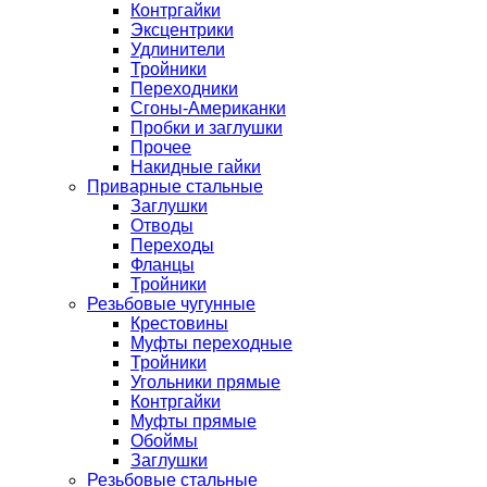
Контргайки
Эксцентрики
Удлинители
Тройники
Переходники
Сгоны-Американки
Пробки и заглушки
Прочее
Накидные гайки
Приварные стальные
Заглушки
Отводы
Переходы
Фланцы
Тройники
Резьбовые чугунные
Крестовины
Муфты переходные
Тройники
Угольники прямые
Контргайки
Муфты прямые
Обоймы
Заглушки
Резьбовые стальные