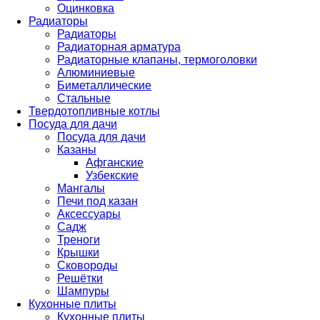
Оцинковка
Радиаторы
Радиаторы
Радиаторная арматура
Радиаторные клапаны, термоголовки
Алюминиевые
Биметаллические
Стальные
Твердотопливные котлы
Посуда для дачи
Посуда для дачи
Казаны
Афганские
Узбекские
Мангалы
Печи под казан
Аксессуары
Садж
Треноги
Крышки
Сковороды
Решётки
Шампуры
Кухонные плиты
Кухонные плиты