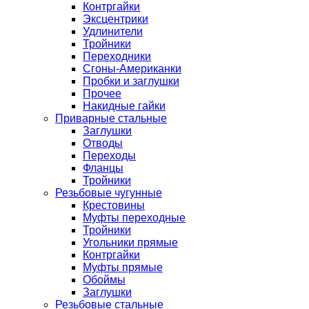
Контргайки
Эксцентрики
Удлинители
Тройники
Переходники
Сгоны-Американки
Пробки и заглушки
Прочее
Накидные гайки
Приварные стальные
Заглушки
Отводы
Переходы
Фланцы
Тройники
Резьбовые чугунные
Крестовины
Муфты переходные
Тройники
Угольники прямые
Контргайки
Муфты прямые
Обоймы
Заглушки
Резьбовые стальные