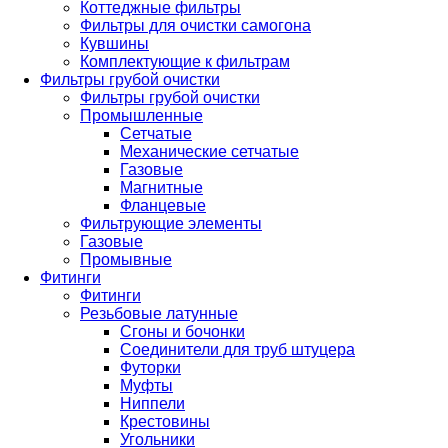
Коттеджные фильтры
Фильтры для очистки самогона
Кувшины
Комплектующие к фильтрам
Фильтры грубой очистки
Фильтры грубой очистки
Промышленные
Сетчатые
Механические сетчатые
Газовые
Магнитные
Фланцевые
Фильтрующие элементы
Газовые
Промывные
Фитинги
Фитинги
Резьбовые латунные
Сгоны и бочонки
Соединители для труб штуцера
Футорки
Муфты
Ниппели
Крестовины
Угольники