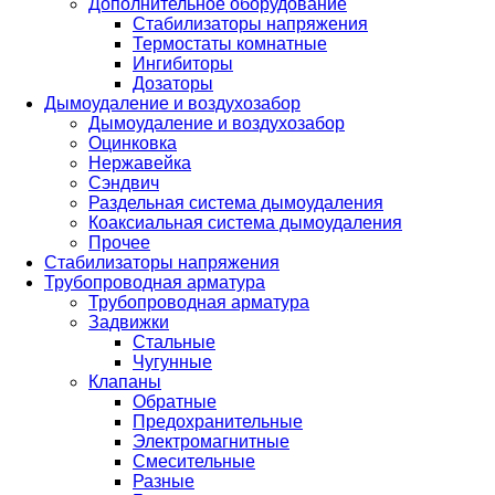
Дополнительное оборудование
Стабилизаторы напряжения
Термостаты комнатные
Ингибиторы
Дозаторы
Дымоудаление и воздухозабор
Дымоудаление и воздухозабор
Оцинковка
Нержавейка
Сэндвич
Раздельная система дымоудаления
Коаксиальная система дымоудаления
Прочее
Стабилизаторы напряжения
Трубопроводная арматура
Трубопроводная арматура
Задвижки
Стальные
Чугунные
Клапаны
Обратные
Предохранительные
Электромагнитные
Смесительные
Разные