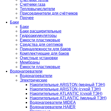
Счетчики газа
Тепловычислители
Присоединители для счётчиков
Прочее
Баки
Баки
Баки расширительные
Гидроаккумуляторы
Емкости пластиковые
Средства для септиков
Принадлежности для баков
Комплектующие для баков
Очистные установки
Мембраны
Ёмкости пластиковые
Водонагреватели
Водонагреватели
Электрические
Накопительные ARISTON (медный ТЭН)
Накопительные ARISTON (сухой ТЭН)
Накопительные ATLANTIC (сухой ТЭН)
Накопительные ATLANTIC (медный ТЭН)
Водонагреватели MIDEA
Водонагреватели HAIER