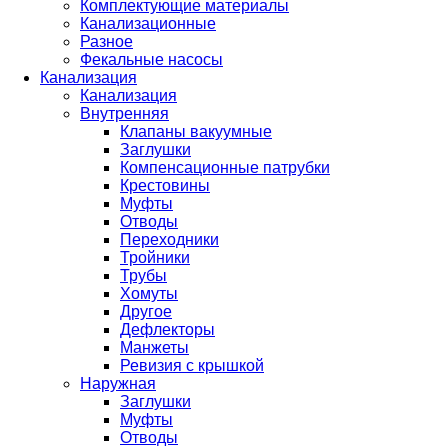
Комплектующие материалы
Канализационные
Разное
Фекальные насосы
Канализация
Канализация
Внутренняя
Клапаны вакуумные
Заглушки
Компенсационные патрубки
Крестовины
Муфты
Отводы
Переходники
Тройники
Трубы
Хомуты
Другое
Дефлекторы
Манжеты
Ревизия с крышкой
Наружная
Заглушки
Муфты
Отводы