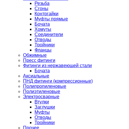
Резьба
Сгоны
Контргайки
Муфты прямые
Бочата
Хомуты
Соединители
Отводы
Тройники
Фланцы
Обжимные
Пресс фитинги
Фитинги из нержавеющей стали
Бочата
Аксиальные
ПНД фитинги (компрессионные)
Полипропиленовые
Полиэтиленовые
Электросварные
Втулки
Заглушки
Муфты
Отводы
Тройники
Прочее