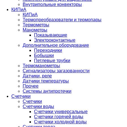
Внутрипольные конвекторы
КИПиА
КИПиА
Термопреобразователи и термопары
Термометры
Манометры
Показывающие
Электроконтактные
Дополнительное оборудование
Переходники
Бобышки
Петлевые трубки
Термоманометры
Сигнализаторы загазованности
Датчики, реле
Датчики температуры
Прочее
Системы антипротечки
Счетчики
Счетчики
Счетчики воды
Счетчики универсальные
Счетчики горячей воды
Счетчики холодной воды
Счетчики тепла