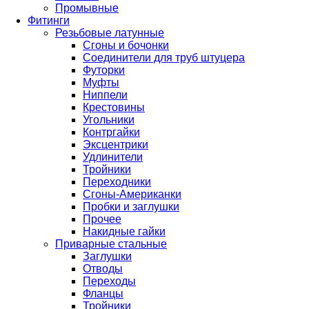
Промывные
Фитинги
Резьбовые латунные
Сгоны и бочонки
Соединители для труб штуцера
Футорки
Муфты
Ниппели
Крестовины
Угольники
Контргайки
Эксцентрики
Удлинители
Тройники
Переходники
Сгоны-Американки
Пробки и заглушки
Прочее
Накидные гайки
Приварные стальные
Заглушки
Отводы
Переходы
Фланцы
Тройники