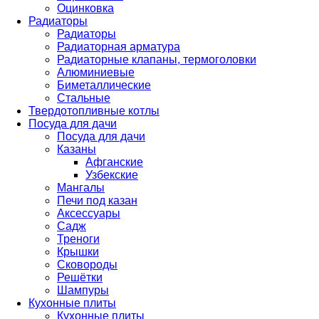
Оцинковка
Радиаторы
Радиаторы
Радиаторная арматура
Радиаторные клапаны, термоголовки
Алюминиевые
Биметаллические
Стальные
Твердотопливные котлы
Посуда для дачи
Посуда для дачи
Казаны
Афганские
Узбекские
Мангалы
Печи под казан
Аксессуары
Садж
Треноги
Крышки
Сковороды
Решётки
Шампуры
Кухонные плиты
Кухонные плиты