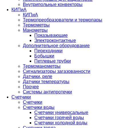
Внутрипольные конвекторы
КИПиА
КИПиА
Термопреобразователи и термопары
Термометры
Манометры
Показывающие
Электроконтактные
Дополнительное оборудование
Переходники
Бобышки
Петлевые трубки
Термоманометры
Сигнализаторы загазованности
Датчики, реле
Датчики температуры
Прочее
Системы антипротечки
Счетчики
Счетчики
Счетчики воды
Счетчики универсальные
Счетчики горячей воды
Счетчики холодной воды
Счетчики тепла