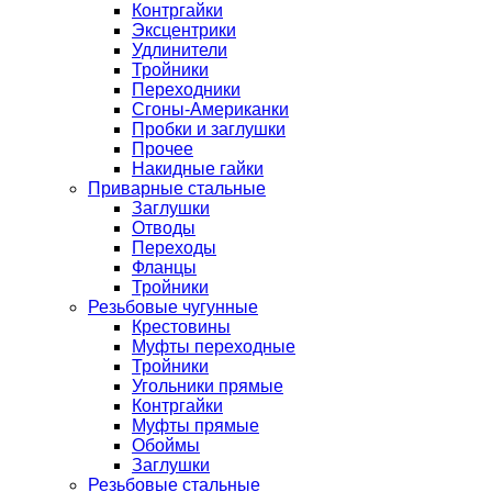
Контргайки
Эксцентрики
Удлинители
Тройники
Переходники
Сгоны-Американки
Пробки и заглушки
Прочее
Накидные гайки
Приварные стальные
Заглушки
Отводы
Переходы
Фланцы
Тройники
Резьбовые чугунные
Крестовины
Муфты переходные
Тройники
Угольники прямые
Контргайки
Муфты прямые
Обоймы
Заглушки
Резьбовые стальные