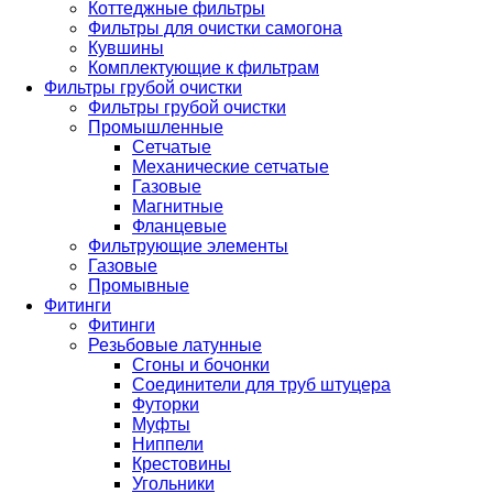
Коттеджные фильтры
Фильтры для очистки самогона
Кувшины
Комплектующие к фильтрам
Фильтры грубой очистки
Фильтры грубой очистки
Промышленные
Сетчатые
Механические сетчатые
Газовые
Магнитные
Фланцевые
Фильтрующие элементы
Газовые
Промывные
Фитинги
Фитинги
Резьбовые латунные
Сгоны и бочонки
Соединители для труб штуцера
Футорки
Муфты
Ниппели
Крестовины
Угольники