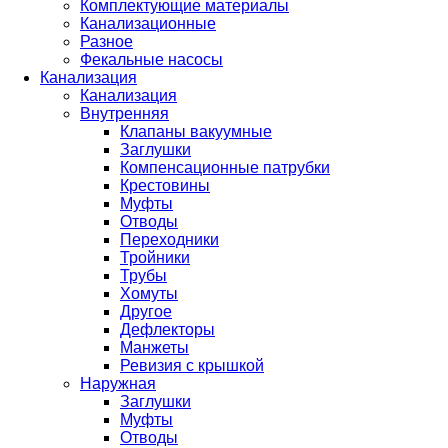
Комплектующие материалы
Канализационные
Разное
Фекальные насосы
Канализация
Канализация
Внутренняя
Клапаны вакуумные
Заглушки
Компенсационные патрубки
Крестовины
Муфты
Отводы
Переходники
Тройники
Трубы
Хомуты
Другое
Дефлекторы
Манжеты
Ревизия с крышкой
Наружная
Заглушки
Муфты
Отводы