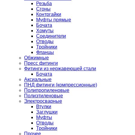
Резьба
Сгоны
Контргайки
Муфты прямые
Бочата
Хомуты
Соединители
Отводы
Тройники
Фланцы
Обжимные
Пресс фитинги
Фитинги из нержавеющей стали
Бочата
Аксиальные
ПНД фитинги (компрессионные)
Полипропиленовые
Полиэтиленовые
Электросварные
Втулки
Заглушки
Муфты
Отводы
Тройники
Прочее