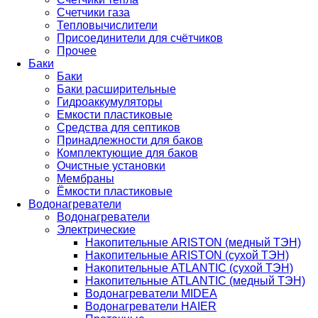
Счетчики газа
Тепловычислители
Присоединители для счётчиков
Прочее
Баки
Баки
Баки расширительные
Гидроаккумуляторы
Емкости пластиковые
Средства для септиков
Принадлежности для баков
Комплектующие для баков
Очистные установки
Мембраны
Ёмкости пластиковые
Водонагреватели
Водонагреватели
Электрические
Накопительные ARISTON (медный ТЭН)
Накопительные ARISTON (сухой ТЭН)
Накопительные ATLANTIC (сухой ТЭН)
Накопительные ATLANTIC (медный ТЭН)
Водонагреватели MIDEA
Водонагреватели HAIER