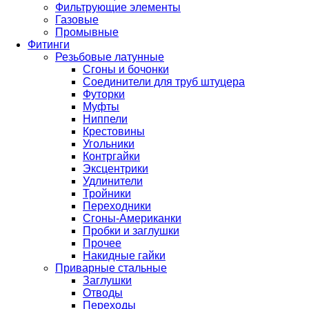
Фильтрующие элементы
Газовые
Промывные
Фитинги
Резьбовые латунные
Сгоны и бочонки
Соединители для труб штуцера
Футорки
Муфты
Ниппели
Крестовины
Угольники
Контргайки
Эксцентрики
Удлинители
Тройники
Переходники
Сгоны-Американки
Пробки и заглушки
Прочее
Накидные гайки
Приварные стальные
Заглушки
Отводы
Переходы