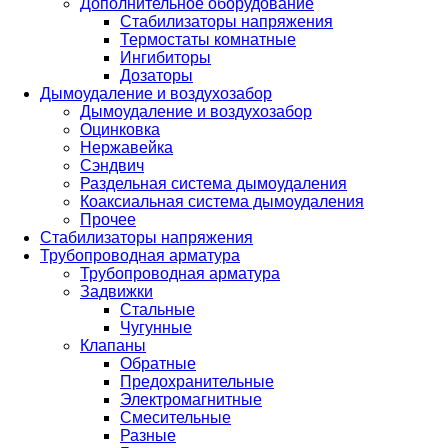
Дополнительное оборудование
Стабилизаторы напряжения
Термостаты комнатные
Ингибиторы
Дозаторы
Дымоудаление и воздухозабор
Дымоудаление и воздухозабор
Оцинковка
Нержавейка
Сэндвич
Раздельная система дымоудаления
Коаксиальная система дымоудаления
Прочее
Стабилизаторы напряжения
Трубопроводная арматура
Трубопроводная арматура
Задвижки
Стальные
Чугунные
Клапаны
Обратные
Предохранительные
Электромагнитные
Смесительные
Разные