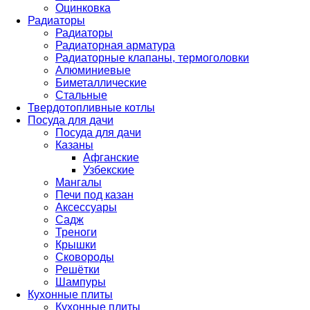
Оцинковка
Радиаторы
Радиаторы
Радиаторная арматура
Радиаторные клапаны, термоголовки
Алюминиевые
Биметаллические
Стальные
Твердотопливные котлы
Посуда для дачи
Посуда для дачи
Казаны
Афганские
Узбекские
Мангалы
Печи под казан
Аксессуары
Садж
Треноги
Крышки
Сковороды
Решётки
Шампуры
Кухонные плиты
Кухонные плиты