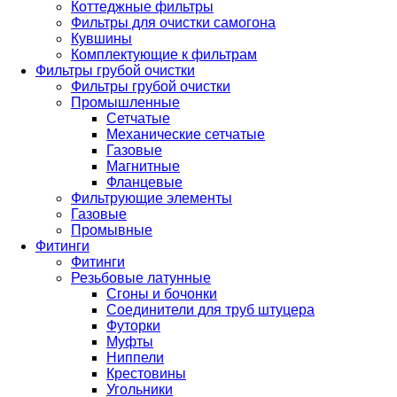
Коттеджные фильтры
Фильтры для очистки самогона
Кувшины
Комплектующие к фильтрам
Фильтры грубой очистки
Фильтры грубой очистки
Промышленные
Сетчатые
Механические сетчатые
Газовые
Магнитные
Фланцевые
Фильтрующие элементы
Газовые
Промывные
Фитинги
Фитинги
Резьбовые латунные
Сгоны и бочонки
Соединители для труб штуцера
Футорки
Муфты
Ниппели
Крестовины
Угольники