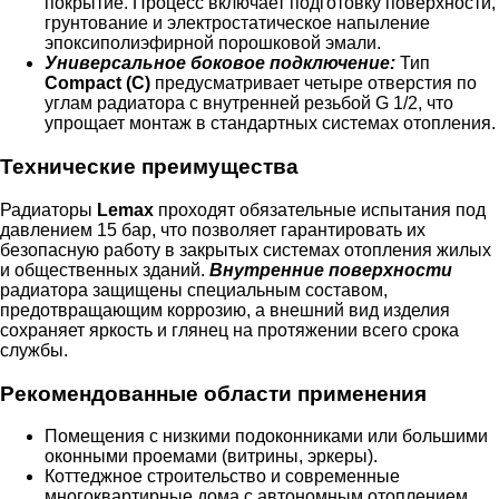
покрытие. Процесс включает подготовку поверхности,
грунтование и электростатическое напыление
эпоксиполиэфирной порошковой эмали.
Универсальное боковое подключение:
Тип
Compact (C)
предусматривает четыре отверстия по
углам радиатора с внутренней резьбой G 1/2, что
упрощает монтаж в стандартных системах отопления.
Технические преимущества
Радиаторы
Lemax
проходят обязательные испытания под
давлением 15 бар, что позволяет гарантировать их
безопасную работу в закрытых системах отопления жилых
и общественных зданий.
Внутренние поверхности
радиатора защищены специальным составом,
предотвращающим коррозию, а внешний вид изделия
сохраняет яркость и глянец на протяжении всего срока
службы.
Рекомендованные области применения
Помещения с низкими подоконниками или большими
оконными проемами (витрины, эркеры).
Коттеджное строительство и современные
многоквартирные дома с автономным отоплением.