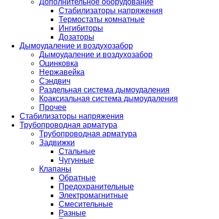
Дополнительное оборудование
Стабилизаторы напряжения
Термостаты комнатные
Ингибиторы
Дозаторы
Дымоудаление и воздухозабор
Дымоудаление и воздухозабор
Оцинковка
Нержавейка
Сэндвич
Раздельная система дымоудаления
Коаксиальная система дымоудаления
Прочее
Стабилизаторы напряжения
Трубопроводная арматура
Трубопроводная арматура
Задвижки
Стальные
Чугунные
Клапаны
Обратные
Предохранительные
Электромагнитные
Смесительные
Разные