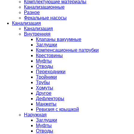
Комплектующие материалы
Канализационные
Разное
Фекальные насосы
Канализация
Канализация
Внутренняя
Клапаны вакуумные
Заглушки
Компенсационные патрубки
Крестовины
Муфты
Отводы
Переходники
Тройники
Трубы
Хомуты
Другое
Дефлекторы
Манжеты
Ревизия с крышкой
Наружная
Заглушки
Муфты
Отводы