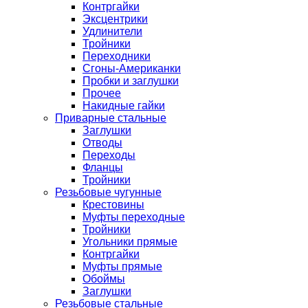
Контргайки
Эксцентрики
Удлинители
Тройники
Переходники
Сгоны-Американки
Пробки и заглушки
Прочее
Накидные гайки
Приварные стальные
Заглушки
Отводы
Переходы
Фланцы
Тройники
Резьбовые чугунные
Крестовины
Муфты переходные
Тройники
Угольники прямые
Контргайки
Муфты прямые
Обоймы
Заглушки
Резьбовые стальные