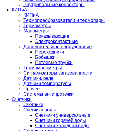
Внутрипольные конвекторы
КИПиА
КИПиА
Термопреобразователи и термопары
Термометры
Манометры
Показывающие
Электроконтактные
Дополнительное оборудование
Переходники
Бобышки
Петлевые трубки
Термоманометры
Сигнализаторы загазованности
Датчики, реле
Датчики температуры
Прочее
Системы антипротечки
Счетчики
Счетчики
Счетчики воды
Счетчики универсальные
Счетчики горячей воды
Счетчики холодной воды
Счетчики тепла