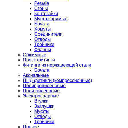
Резьба
Сгоны
Контргайки
Муфты прямые
Бочата
Хомуты
Соединители
Отводы
Тройники
Фланцы
Обжимные
Пресс фитинги
Фитинги из нержавеющей стали
Бочата
Аксиальные
ПНД фитинги (компрессионные)
Полипропиленовые
Полиэтиленовые
Электросварные
Втулки
Заглушки
Муфты
Отводы
Тройники
Прочее