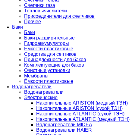
Счетчики газа
Тепловычислители
Присоединители для счётчиков
Прочее
Баки
Баки
Баки расширительные
Гидроаккумуляторы
Емкости пластиковые
Средства для септиков
Принадлежности для баков
Комплектующие для баков
Очистные установки
Мембраны
Ёмкости пластиковые
Водонагреватели
Водонагреватели
Электрические
Накопительные ARISTON (медный ТЭН)
Накопительные ARISTON (сухой ТЭН)
Накопительные ATLANTIC (сухой ТЭН)
Накопительные ATLANTIC (медный ТЭН)
Водонагреватели MIDEA
Водонагреватели HAIER