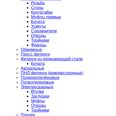
Резьба
Сгоны
Контргайки
Муфты прямые
Бочата
Хомуты
Соединители
Отводы
Тройники
Фланцы
Обжимные
Пресс фитинги
Фитинги из нержавеющей стали
Бочата
Аксиальные
ПНД фитинги (компрессионные)
Полипропиленовые
Полиэтиленовые
Электросварные
Втулки
Заглушки
Муфты
Отводы
Тройники
Прочее