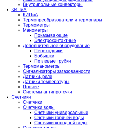
Внутрипольные конвекторы
КИПиА
КИПиА
Термопреобразователи и термопары
Термометры
Манометры
Показывающие
Электроконтактные
Дополнительное оборудование
Переходники
Бобышки
Петлевые трубки
Термоманометры
Сигнализаторы загазованности
Датчики, реле
Датчики температуры
Прочее
Системы антипротечки
Счетчики
Счетчики
Счетчики воды
Счетчики универсальные
Счетчики горячей воды
Счетчики холодной воды
Счетчики тепла