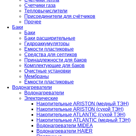
Счетчики газа
Тепловычислители
Присоединители для счётчиков
Прочее
Баки
Баки
Баки расширительные
Гидроаккумуляторы
Емкости пластиковые
Средства для септиков
Принадлежности для баков
Комплектующие для баков
Очистные установки
Мембраны
Ёмкости пластиковые
Водонагреватели
Водонагреватели
Электрические
Накопительные ARISTON (медный ТЭН)
Накопительные ARISTON (сухой ТЭН)
Накопительные ATLANTIC (сухой ТЭН)
Накопительные ATLANTIC (медный ТЭН)
Водонагреватели MIDEA
Водонагреватели HAIER