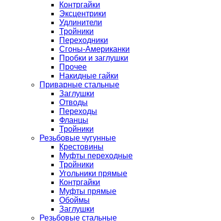
Контргайки
Эксцентрики
Удлинители
Тройники
Переходники
Сгоны-Американки
Пробки и заглушки
Прочее
Накидные гайки
Приварные стальные
Заглушки
Отводы
Переходы
Фланцы
Тройники
Резьбовые чугунные
Крестовины
Муфты переходные
Тройники
Угольники прямые
Контргайки
Муфты прямые
Обоймы
Заглушки
Резьбовые стальные