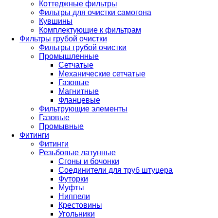
Коттеджные фильтры
Фильтры для очистки самогона
Кувшины
Комплектующие к фильтрам
Фильтры грубой очистки
Фильтры грубой очистки
Промышленные
Сетчатые
Механические сетчатые
Газовые
Магнитные
Фланцевые
Фильтрующие элементы
Газовые
Промывные
Фитинги
Фитинги
Резьбовые латунные
Сгоны и бочонки
Соединители для труб штуцера
Футорки
Муфты
Ниппели
Крестовины
Угольники