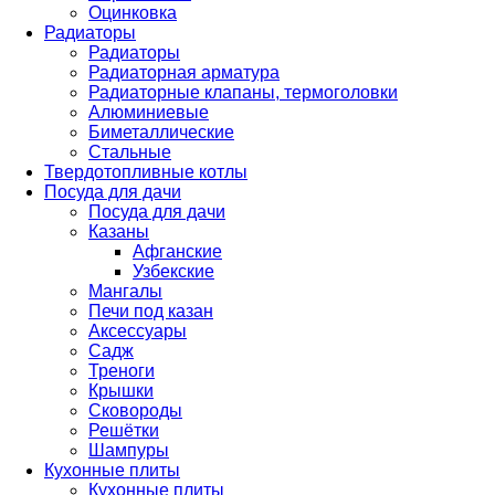
Оцинковка
Радиаторы
Радиаторы
Радиаторная арматура
Радиаторные клапаны, термоголовки
Алюминиевые
Биметаллические
Стальные
Твердотопливные котлы
Посуда для дачи
Посуда для дачи
Казаны
Афганские
Узбекские
Мангалы
Печи под казан
Аксессуары
Садж
Треноги
Крышки
Сковороды
Решётки
Шампуры
Кухонные плиты
Кухонные плиты