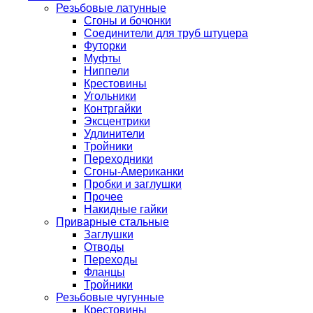
Резьбовые латунные
Сгоны и бочонки
Соединители для труб штуцера
Футорки
Муфты
Ниппели
Крестовины
Угольники
Контргайки
Эксцентрики
Удлинители
Тройники
Переходники
Сгоны-Американки
Пробки и заглушки
Прочее
Накидные гайки
Приварные стальные
Заглушки
Отводы
Переходы
Фланцы
Тройники
Резьбовые чугунные
Крестовины