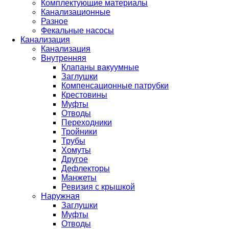
Комплектующие материалы
Канализационные
Разное
Фекальные насосы
Канализация
Канализация
Внутренняя
Клапаны вакуумные
Заглушки
Компенсационные патрубки
Крестовины
Муфты
Отводы
Переходники
Тройники
Трубы
Хомуты
Другое
Дефлекторы
Манжеты
Ревизия с крышкой
Наружная
Заглушки
Муфты
Отводы