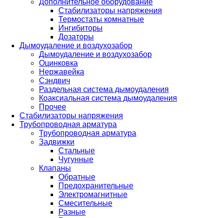
Дополнительное оборудование
Стабилизаторы напряжения
Термостаты комнатные
Ингибиторы
Дозаторы
Дымоудаление и воздухозабор
Дымоудаление и воздухозабор
Оцинковка
Нержавейка
Сэндвич
Раздельная система дымоудаления
Коаксиальная система дымоудаления
Прочее
Стабилизаторы напряжения
Трубопроводная арматура
Трубопроводная арматура
Задвижки
Стальные
Чугунные
Клапаны
Обратные
Предохранительные
Электромагнитные
Смесительные
Разные