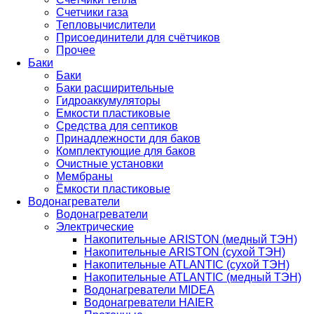
Счетчики газа
Тепловычислители
Присоединители для счётчиков
Прочее
Баки
Баки
Баки расширительные
Гидроаккумуляторы
Емкости пластиковые
Средства для септиков
Принадлежности для баков
Комплектующие для баков
Очистные установки
Мембраны
Ёмкости пластиковые
Водонагреватели
Водонагреватели
Электрические
Накопительные ARISTON (медный ТЭН)
Накопительные ARISTON (сухой ТЭН)
Накопительные ATLANTIC (сухой ТЭН)
Накопительные ATLANTIC (медный ТЭН)
Водонагреватели MIDEA
Водонагреватели HAIER