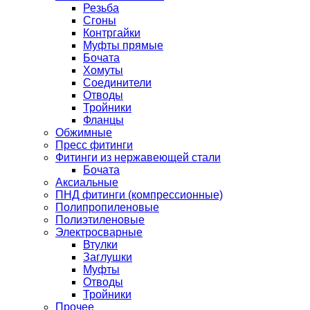
Резьба
Сгоны
Контргайки
Муфты прямые
Бочата
Хомуты
Соединители
Отводы
Тройники
Фланцы
Обжимные
Пресс фитинги
Фитинги из нержавеющей стали
Бочата
Аксиальные
ПНД фитинги (компрессионные)
Полипропиленовые
Полиэтиленовые
Электросварные
Втулки
Заглушки
Муфты
Отводы
Тройники
Прочее