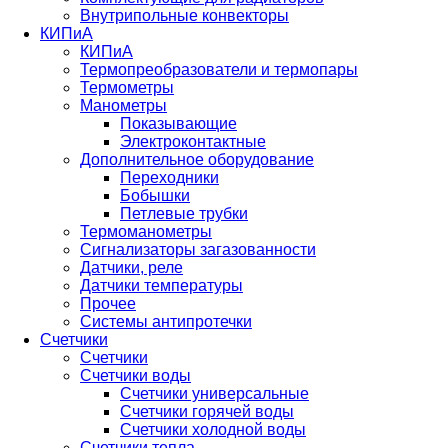
Внутрипольные конвекторы
КИПиА
КИПиА
Термопреобразователи и термопары
Термометры
Манометры
Показывающие
Электроконтактные
Дополнительное оборудование
Переходники
Бобышки
Петлевые трубки
Термоманометры
Сигнализаторы загазованности
Датчики, реле
Датчики температуры
Прочее
Системы антипротечки
Счетчики
Счетчики
Счетчики воды
Счетчики универсальные
Счетчики горячей воды
Счетчики холодной воды
Счетчики тепла