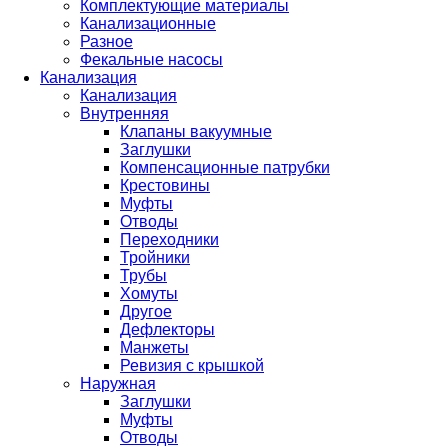
Комплектующие материалы
Канализационные
Разное
Фекальные насосы
Канализация
Канализация
Внутренняя
Клапаны вакуумные
Заглушки
Компенсационные патрубки
Крестовины
Муфты
Отводы
Переходники
Тройники
Трубы
Хомуты
Другое
Дефлекторы
Манжеты
Ревизия с крышкой
Наружная
Заглушки
Муфты
Отводы