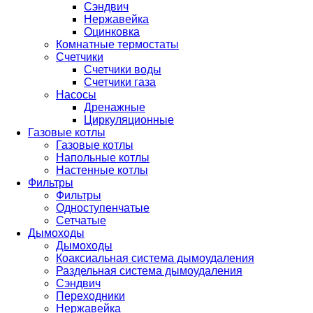
Сэндвич
Нержавейка
Оцинковка
Комнатные термостаты
Счетчики
Счетчики воды
Счетчики газа
Насосы
Дренажные
Циркуляционные
Газовые котлы
Газовые котлы
Напольные котлы
Настенные котлы
Фильтры
Фильтры
Одноступенчатые
Сетчатые
Дымоходы
Дымоходы
Коаксиальная система дымоудаления
Раздельная система дымоудаления
Сэндвич
Переходники
Нержавейка