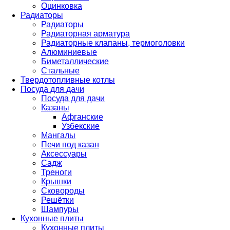
Оцинковка
Радиаторы
Радиаторы
Радиаторная арматура
Радиаторные клапаны, термоголовки
Алюминиевые
Биметаллические
Стальные
Твердотопливные котлы
Посуда для дачи
Посуда для дачи
Казаны
Афганские
Узбекские
Мангалы
Печи под казан
Аксессуары
Садж
Треноги
Крышки
Сковороды
Решётки
Шампуры
Кухонные плиты
Кухонные плиты