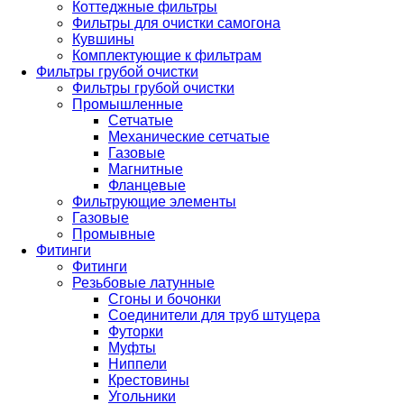
Коттеджные фильтры
Фильтры для очистки самогона
Кувшины
Комплектующие к фильтрам
Фильтры грубой очистки
Фильтры грубой очистки
Промышленные
Сетчатые
Механические сетчатые
Газовые
Магнитные
Фланцевые
Фильтрующие элементы
Газовые
Промывные
Фитинги
Фитинги
Резьбовые латунные
Сгоны и бочонки
Соединители для труб штуцера
Футорки
Муфты
Ниппели
Крестовины
Угольники