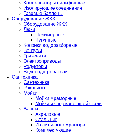
Компенсаторы сильфонные
Изолирующие соединения
Газовые баллоны
Оборудование ЖКХ
Оборудование ЖКХ
Люки
Полимерные
Чугунные
Колонки водоразборные
Вантузы
Грязевики
Электроприводы
Редукторы
Водоподогреватели
Сантехника
Сантехника
Раковины
Мойки
Мойки мраморные
Мойки из нержавеющей стали
Ванны
Акриловые
Стальные
Из литьевого мрамора
Комплектующие