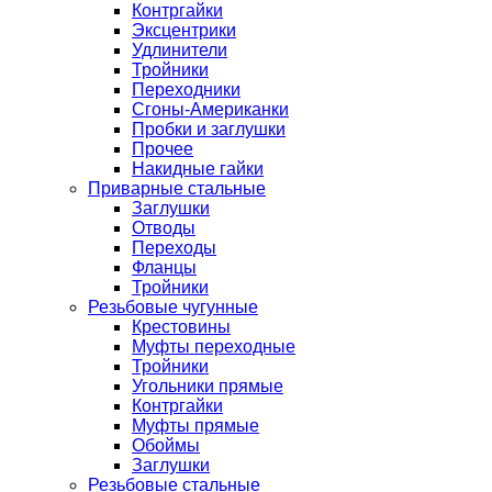
Контргайки
Эксцентрики
Удлинители
Тройники
Переходники
Сгоны-Американки
Пробки и заглушки
Прочее
Накидные гайки
Приварные стальные
Заглушки
Отводы
Переходы
Фланцы
Тройники
Резьбовые чугунные
Крестовины
Муфты переходные
Тройники
Угольники прямые
Контргайки
Муфты прямые
Обоймы
Заглушки
Резьбовые стальные