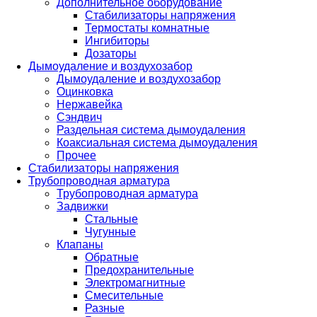
Дополнительное оборудование
Стабилизаторы напряжения
Термостаты комнатные
Ингибиторы
Дозаторы
Дымоудаление и воздухозабор
Дымоудаление и воздухозабор
Оцинковка
Нержавейка
Сэндвич
Раздельная система дымоудаления
Коаксиальная система дымоудаления
Прочее
Стабилизаторы напряжения
Трубопроводная арматура
Трубопроводная арматура
Задвижки
Стальные
Чугунные
Клапаны
Обратные
Предохранительные
Электромагнитные
Смесительные
Разные