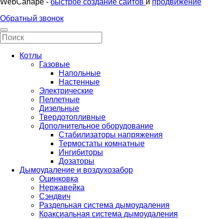
WebCanape -
быстрое создание сайтов
и
продвижение
Обратный звонок
Котлы
Газовые
Напольные
Настенные
Электрические
Пеллетные
Дизельные
Твердотопливные
Дополнительное оборудование
Стабилизаторы напряжения
Термостаты комнатные
Ингибиторы
Дозаторы
Дымоудаление и воздухозабор
Оцинковка
Нержавейка
Сэндвич
Раздельная система дымоудаления
Коаксиальная система дымоудаления