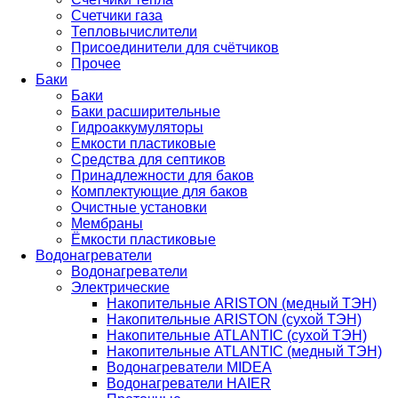
Счетчики газа
Тепловычислители
Присоединители для счётчиков
Прочее
Баки
Баки
Баки расширительные
Гидроаккумуляторы
Емкости пластиковые
Средства для септиков
Принадлежности для баков
Комплектующие для баков
Очистные установки
Мембраны
Ёмкости пластиковые
Водонагреватели
Водонагреватели
Электрические
Накопительные ARISTON (медный ТЭН)
Накопительные ARISTON (сухой ТЭН)
Накопительные ATLANTIC (сухой ТЭН)
Накопительные ATLANTIC (медный ТЭН)
Водонагреватели MIDEA
Водонагреватели HAIER