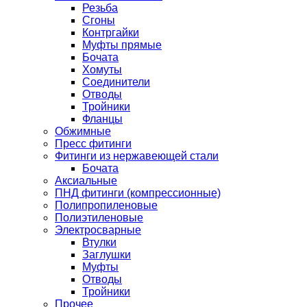
Резьба
Сгоны
Контргайки
Муфты прямые
Бочата
Хомуты
Соединители
Отводы
Тройники
Фланцы
Обжимные
Пресс фитинги
Фитинги из нержавеющей стали
Бочата
Аксиальные
ПНД фитинги (компрессионные)
Полипропиленовые
Полиэтиленовые
Электросварные
Втулки
Заглушки
Муфты
Отводы
Тройники
Прочее