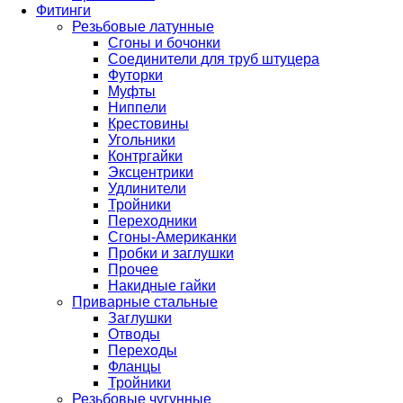
Фитинги
Резьбовые латунные
Сгоны и бочонки
Соединители для труб штуцера
Футорки
Муфты
Ниппели
Крестовины
Угольники
Контргайки
Эксцентрики
Удлинители
Тройники
Переходники
Сгоны-Американки
Пробки и заглушки
Прочее
Накидные гайки
Приварные стальные
Заглушки
Отводы
Переходы
Фланцы
Тройники
Резьбовые чугунные