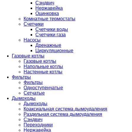
Сэндвич
Нержавейка
Оцинковка
Комнатные термостаты
Счетчики
Счетчики воды
Счетчики газа
Насосы
Дренажные
Циркуляционные
Газовые котлы
Газовые котлы
Напольные котлы
Настенные котлы
Фильтры
Фильтры
Одноступенчатые
Сетчатые
Дымоходы
Дымоходы
Коаксиальная система дымоудаления
Раздельная система дымоудаления
Сэндвич
Переходники
Нержавейка