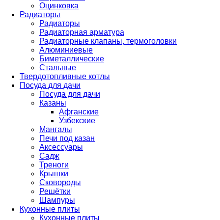
Оцинковка
Радиаторы
Радиаторы
Радиаторная арматура
Радиаторные клапаны, термоголовки
Алюминиевые
Биметаллические
Стальные
Твердотопливные котлы
Посуда для дачи
Посуда для дачи
Казаны
Афганские
Узбекские
Мангалы
Печи под казан
Аксессуары
Садж
Треноги
Крышки
Сковороды
Решётки
Шампуры
Кухонные плиты
Кухонные плиты