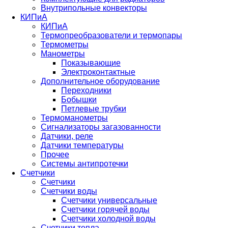
Внутрипольные конвекторы
КИПиА
КИПиА
Термопреобразователи и термопары
Термометры
Манометры
Показывающие
Электроконтактные
Дополнительное оборудование
Переходники
Бобышки
Петлевые трубки
Термоманометры
Сигнализаторы загазованности
Датчики, реле
Датчики температуры
Прочее
Системы антипротечки
Счетчики
Счетчики
Счетчики воды
Счетчики универсальные
Счетчики горячей воды
Счетчики холодной воды
Счетчики тепла