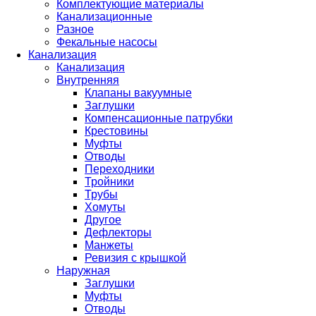
Комплектующие материалы
Канализационные
Разное
Фекальные насосы
Канализация
Канализация
Внутренняя
Клапаны вакуумные
Заглушки
Компенсационные патрубки
Крестовины
Муфты
Отводы
Переходники
Тройники
Трубы
Хомуты
Другое
Дефлекторы
Манжеты
Ревизия с крышкой
Наружная
Заглушки
Муфты
Отводы