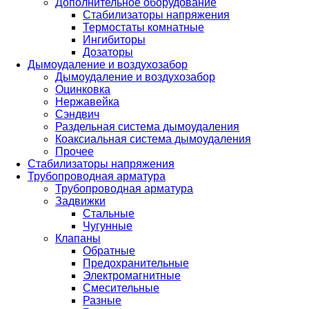
Дополнительное оборудование
Стабилизаторы напряжения
Термостаты комнатные
Ингибиторы
Дозаторы
Дымоудаление и воздухозабор
Дымоудаление и воздухозабор
Оцинковка
Нержавейка
Сэндвич
Раздельная система дымоудаления
Коаксиальная система дымоудаления
Прочее
Стабилизаторы напряжения
Трубопроводная арматура
Трубопроводная арматура
Задвижки
Стальные
Чугунные
Клапаны
Обратные
Предохранительные
Электромагнитные
Смесительные
Разные