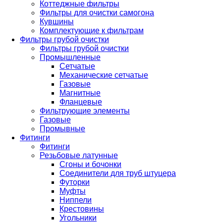
Коттеджные фильтры
Фильтры для очистки самогона
Кувшины
Комплектующие к фильтрам
Фильтры грубой очистки
Фильтры грубой очистки
Промышленные
Сетчатые
Механические сетчатые
Газовые
Магнитные
Фланцевые
Фильтрующие элементы
Газовые
Промывные
Фитинги
Фитинги
Резьбовые латунные
Сгоны и бочонки
Соединители для труб штуцера
Футорки
Муфты
Ниппели
Крестовины
Угольники