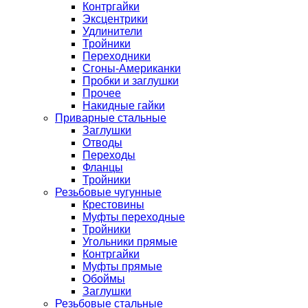
Контргайки
Эксцентрики
Удлинители
Тройники
Переходники
Сгоны-Американки
Пробки и заглушки
Прочее
Накидные гайки
Приварные стальные
Заглушки
Отводы
Переходы
Фланцы
Тройники
Резьбовые чугунные
Крестовины
Муфты переходные
Тройники
Угольники прямые
Контргайки
Муфты прямые
Обоймы
Заглушки
Резьбовые стальные