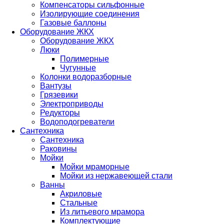
Компенсаторы сильфонные
Изолирующие соединения
Газовые баллоны
Оборудование ЖКХ
Оборудование ЖКХ
Люки
Полимерные
Чугунные
Колонки водоразборные
Вантузы
Грязевики
Электроприводы
Редукторы
Водоподогреватели
Сантехника
Сантехника
Раковины
Мойки
Мойки мраморные
Мойки из нержавеющей стали
Ванны
Акриловые
Стальные
Из литьевого мрамора
Комплектующие