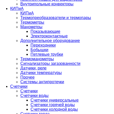
Внутрипольные конвекторы
КИПиА
КИПиА
Термопреобразователи и термопары
Термометры
Манометры
Показывающие
Электроконтактные
Дополнительное оборудование
Переходники
Бобышки
Петлевые трубки
Термоманометры
Сигнализаторы загазованности
Датчики, реле
Датчики температуры
Прочее
Системы антипротечки
Счетчики
Счетчики
Счетчики воды
Счетчики универсальные
Счетчики горячей воды
Счетчики холодной воды
Счетчики тепла