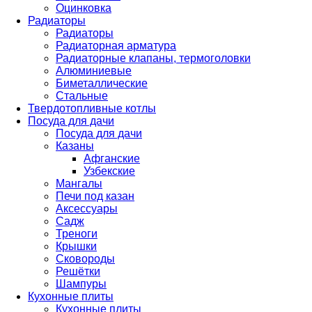
Оцинковка
Радиаторы
Радиаторы
Радиаторная арматура
Радиаторные клапаны, термоголовки
Алюминиевые
Биметаллические
Стальные
Твердотопливные котлы
Посуда для дачи
Посуда для дачи
Казаны
Афганские
Узбекские
Мангалы
Печи под казан
Аксессуары
Садж
Треноги
Крышки
Сковороды
Решётки
Шампуры
Кухонные плиты
Кухонные плиты