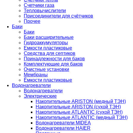
Счетчики газа
Тепловычислители
Присоединители для счётчиков
Прочее
Баки
Баки
Баки расширительные
Гидроаккумуляторы
Емкости пластиковые
Средства для септиков
Принадлежности для баков
Комплектующие для баков
Очистные установки
Мембраны
Ёмкости пластиковые
Водонагреватели
Водонагреватели
Электрические
Накопительные ARISTON (медный ТЭН)
Накопительные ARISTON (сухой ТЭН)
Накопительные ATLANTIC (сухой ТЭН)
Накопительные ATLANTIC (медный ТЭН)
Водонагреватели MIDEA
Водонагреватели HAIER