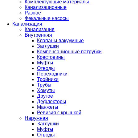
Комплектующие материалы
Канализационные
Разное
Фекальные насосы
Канализация
Канализация
Внутренняя
Клапаны вакуумные
Заглушки
Компенсационные патрубки
Крестовины
Муфты
Отводы
Переходники
Тройники
Трубы
Хомуты
Другое
Дефлекторы
Манжеты
Ревизия с крышкой
Наружная
Заглушки
Муфты
Отводы