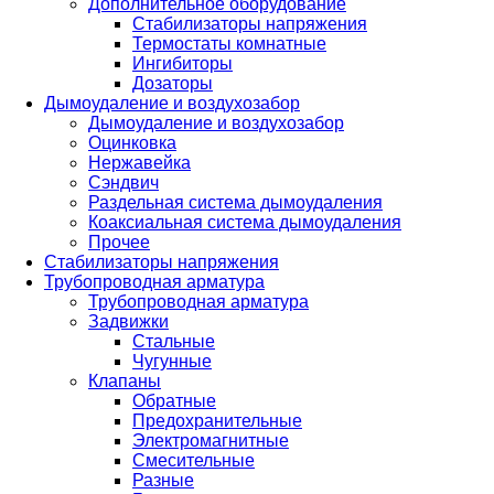
Дополнительное оборудование
Стабилизаторы напряжения
Термостаты комнатные
Ингибиторы
Дозаторы
Дымоудаление и воздухозабор
Дымоудаление и воздухозабор
Оцинковка
Нержавейка
Сэндвич
Раздельная система дымоудаления
Коаксиальная система дымоудаления
Прочее
Стабилизаторы напряжения
Трубопроводная арматура
Трубопроводная арматура
Задвижки
Стальные
Чугунные
Клапаны
Обратные
Предохранительные
Электромагнитные
Смесительные
Разные