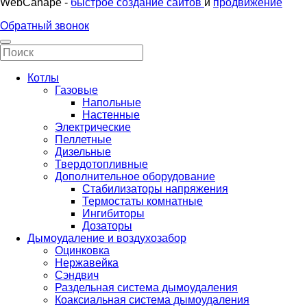
WebCanape -
быстрое создание сайтов
и
продвижение
Обратный звонок
Котлы
Газовые
Напольные
Настенные
Электрические
Пеллетные
Дизельные
Твердотопливные
Дополнительное оборудование
Стабилизаторы напряжения
Термостаты комнатные
Ингибиторы
Дозаторы
Дымоудаление и воздухозабор
Оцинковка
Нержавейка
Сэндвич
Раздельная система дымоудаления
Коаксиальная система дымоудаления