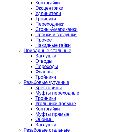
Контргайки
Эксцентрики
Удлинители
Тройники
Переходники
Сгоны-Американки
Пробки и заглушки
Прочее
Накидные гайки
Приварные стальные
Заглушки
Отводы
Переходы
Фланцы
Тройники
Резьбовые чугунные
Крестовины
Муфты переходные
Тройники
Угольники прямые
Контргайки
Муфты прямые
Обоймы
Заглушки
Резьбовые стальные