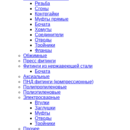
Резьба
Сгоны
Контргайки
Муфты прямые
Бочата
Хомуты
Соединители
Отводы
Тройники
Фланцы
Обжимные
Пресс фитинги
Фитинги из нержавеющей стали
Бочата
Аксиальные
ПНД фитинги (компрессионные)
Полипропиленовые
Полиэтиленовые
Электросварные
Втулки
Заглушки
Муфты
Отводы
Тройники
Прочее