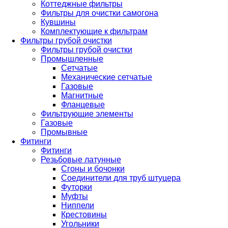
Коттеджные фильтры
Фильтры для очистки самогона
Кувшины
Комплектующие к фильтрам
Фильтры грубой очистки
Фильтры грубой очистки
Промышленные
Сетчатые
Механические сетчатые
Газовые
Магнитные
Фланцевые
Фильтрующие элементы
Газовые
Промывные
Фитинги
Фитинги
Резьбовые латунные
Сгоны и бочонки
Соединители для труб штуцера
Футорки
Муфты
Ниппели
Крестовины
Угольники