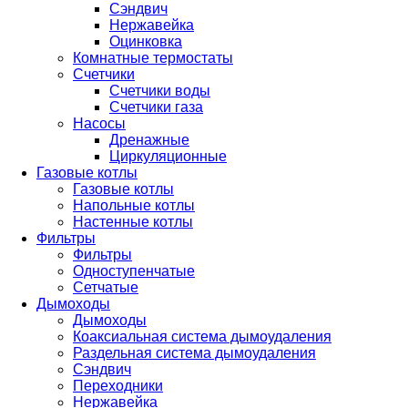
Сэндвич
Нержавейка
Оцинковка
Комнатные термостаты
Счетчики
Счетчики воды
Счетчики газа
Насосы
Дренажные
Циркуляционные
Газовые котлы
Газовые котлы
Напольные котлы
Настенные котлы
Фильтры
Фильтры
Одноступенчатые
Сетчатые
Дымоходы
Дымоходы
Коаксиальная система дымоудаления
Раздельная система дымоудаления
Сэндвич
Переходники
Нержавейка