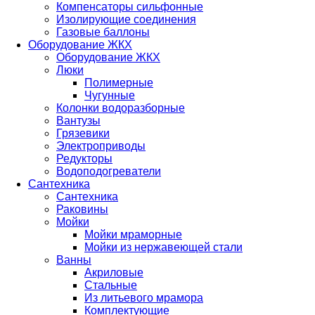
Компенсаторы сильфонные
Изолирующие соединения
Газовые баллоны
Оборудование ЖКХ
Оборудование ЖКХ
Люки
Полимерные
Чугунные
Колонки водоразборные
Вантузы
Грязевики
Электроприводы
Редукторы
Водоподогреватели
Сантехника
Сантехника
Раковины
Мойки
Мойки мраморные
Мойки из нержавеющей стали
Ванны
Акриловые
Стальные
Из литьевого мрамора
Комплектующие