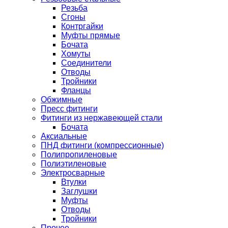
Резьба
Сгоны
Контргайки
Муфты прямые
Бочата
Хомуты
Соединители
Отводы
Тройники
Фланцы
Обжимные
Пресс фитинги
Фитинги из нержавеющей стали
Бочата
Аксиальные
ПНД фитинги (компрессионные)
Полипропиленовые
Полиэтиленовые
Электросварные
Втулки
Заглушки
Муфты
Отводы
Тройники
Прочее