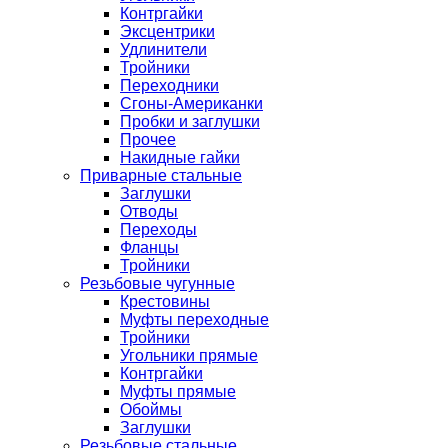
Контргайки
Эксцентрики
Удлинители
Тройники
Переходники
Сгоны-Американки
Пробки и заглушки
Прочее
Накидные гайки
Приварные стальные
Заглушки
Отводы
Переходы
Фланцы
Тройники
Резьбовые чугунные
Крестовины
Муфты переходные
Тройники
Угольники прямые
Контргайки
Муфты прямые
Обоймы
Заглушки
Резьбовые стальные