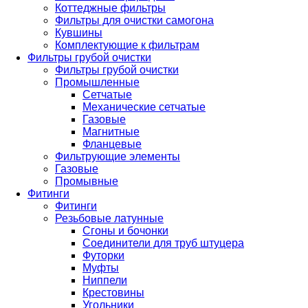
Коттеджные фильтры
Фильтры для очистки самогона
Кувшины
Комплектующие к фильтрам
Фильтры грубой очистки
Фильтры грубой очистки
Промышленные
Сетчатые
Механические сетчатые
Газовые
Магнитные
Фланцевые
Фильтрующие элементы
Газовые
Промывные
Фитинги
Фитинги
Резьбовые латунные
Сгоны и бочонки
Соединители для труб штуцера
Футорки
Муфты
Ниппели
Крестовины
Угольники