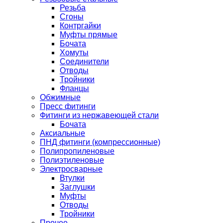
Резьба
Сгоны
Контргайки
Муфты прямые
Бочата
Хомуты
Соединители
Отводы
Тройники
Фланцы
Обжимные
Пресс фитинги
Фитинги из нержавеющей стали
Бочата
Аксиальные
ПНД фитинги (компрессионные)
Полипропиленовые
Полиэтиленовые
Электросварные
Втулки
Заглушки
Муфты
Отводы
Тройники
Прочее