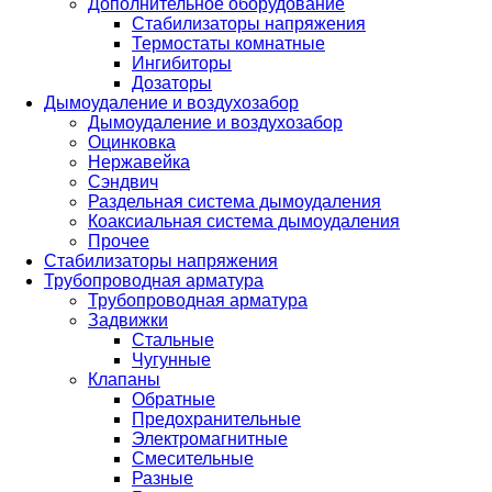
Дополнительное оборудование
Стабилизаторы напряжения
Термостаты комнатные
Ингибиторы
Дозаторы
Дымоудаление и воздухозабор
Дымоудаление и воздухозабор
Оцинковка
Нержавейка
Сэндвич
Раздельная система дымоудаления
Коаксиальная система дымоудаления
Прочее
Стабилизаторы напряжения
Трубопроводная арматура
Трубопроводная арматура
Задвижки
Стальные
Чугунные
Клапаны
Обратные
Предохранительные
Электромагнитные
Смесительные
Разные