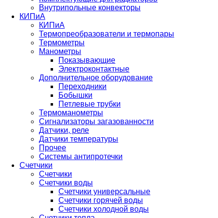
Внутрипольные конвекторы
КИПиА
КИПиА
Термопреобразователи и термопары
Термометры
Манометры
Показывающие
Электроконтактные
Дополнительное оборудование
Переходники
Бобышки
Петлевые трубки
Термоманометры
Сигнализаторы загазованности
Датчики, реле
Датчики температуры
Прочее
Системы антипротечки
Счетчики
Счетчики
Счетчики воды
Счетчики универсальные
Счетчики горячей воды
Счетчики холодной воды
Счетчики тепла