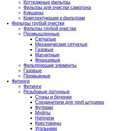
Коттеджные фильтры
Фильтры для очистки самогона
Кувшины
Комплектующие к фильтрам
Фильтры грубой очистки
Фильтры грубой очистки
Промышленные
Сетчатые
Механические сетчатые
Газовые
Магнитные
Фланцевые
Фильтрующие элементы
Газовые
Промывные
Фитинги
Фитинги
Резьбовые латунные
Сгоны и бочонки
Соединители для труб штуцера
Футорки
Муфты
Ниппели
Крестовины
Угольники