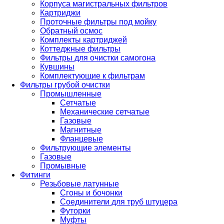
Корпуса магистральных фильтров
Картриджи
Проточные фильтры под мойку
Обратный осмос
Комплекты картриджей
Коттеджные фильтры
Фильтры для очистки самогона
Кувшины
Комплектующие к фильтрам
Фильтры грубой очистки
Промышленные
Сетчатые
Механические сетчатые
Газовые
Магнитные
Фланцевые
Фильтрующие элементы
Газовые
Промывные
Фитинги
Резьбовые латунные
Сгоны и бочонки
Соединители для труб штуцера
Футорки
Муфты