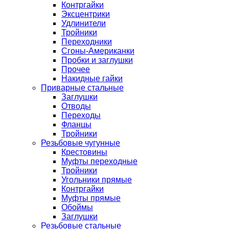
Контргайки
Эксцентрики
Удлинители
Тройники
Переходники
Сгоны-Американки
Пробки и заглушки
Прочее
Накидные гайки
Приварные стальные
Заглушки
Отводы
Переходы
Фланцы
Тройники
Резьбовые чугунные
Крестовины
Муфты переходные
Тройники
Угольники прямые
Контргайки
Муфты прямые
Обоймы
Заглушки
Резьбовые стальные