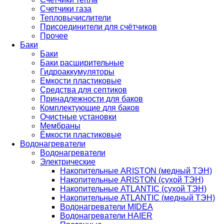
Счетчики газа
Тепловычислители
Присоединители для счётчиков
Прочее
Баки
Баки
Баки расширительные
Гидроаккумуляторы
Емкости пластиковые
Средства для септиков
Принадлежности для баков
Комплектующие для баков
Очистные установки
Мембраны
Ёмкости пластиковые
Водонагреватели
Водонагреватели
Электрические
Накопительные ARISTON (медный ТЭН)
Накопительные ARISTON (сухой ТЭН)
Накопительные ATLANTIC (сухой ТЭН)
Накопительные ATLANTIC (медный ТЭН)
Водонагреватели MIDEA
Водонагреватели HAIER