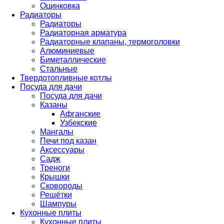
Оцинковка
Радиаторы
Радиаторы
Радиаторная арматура
Радиаторные клапаны, термоголовки
Алюминиевые
Биметаллические
Стальные
Твердотопливные котлы
Посуда для дачи
Посуда для дачи
Казаны
Афганские
Узбекские
Мангалы
Печи под казан
Аксессуары
Садж
Треноги
Крышки
Сковороды
Решётки
Шампуры
Кухонные плиты
Кухонные плиты