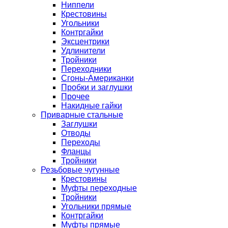
Ниппели
Крестовины
Угольники
Контргайки
Эксцентрики
Удлинители
Тройники
Переходники
Сгоны-Американки
Пробки и заглушки
Прочее
Накидные гайки
Приварные стальные
Заглушки
Отводы
Переходы
Фланцы
Тройники
Резьбовые чугунные
Крестовины
Муфты переходные
Тройники
Угольники прямые
Контргайки
Муфты прямые