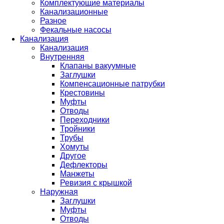
Комплектующие материалы
Канализационные
Разное
Фекальные насосы
Канализация
Канализация
Внутренняя
Клапаны вакуумные
Заглушки
Компенсационные патрубки
Крестовины
Муфты
Отводы
Переходники
Тройники
Трубы
Хомуты
Другое
Дефлекторы
Манжеты
Ревизия с крышкой
Наружная
Заглушки
Муфты
Отводы