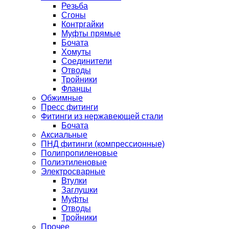
Резьба
Сгоны
Контргайки
Муфты прямые
Бочата
Хомуты
Соединители
Отводы
Тройники
Фланцы
Обжимные
Пресс фитинги
Фитинги из нержавеющей стали
Бочата
Аксиальные
ПНД фитинги (компрессионные)
Полипропиленовые
Полиэтиленовые
Электросварные
Втулки
Заглушки
Муфты
Отводы
Тройники
Прочее