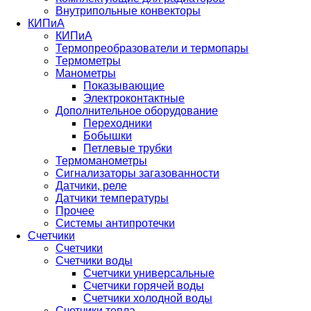
Внутрипольные конвекторы
КИПиА
КИПиА
Термопреобразователи и термопары
Термометры
Манометры
Показывающие
Электроконтактные
Дополнительное оборудование
Переходники
Бобышки
Петлевые трубки
Термоманометры
Сигнализаторы загазованности
Датчики, реле
Датчики температуры
Прочее
Системы антипротечки
Счетчики
Счетчики
Счетчики воды
Счетчики универсальные
Счетчики горячей воды
Счетчики холодной воды
Счетчики тепла