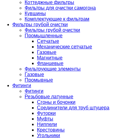
Коттеджные фильтры
Фильтры для очистки самогона
Кувшины
Комплектующие к фильтрам
Фильтры грубой очистки
Фильтры грубой очистки
Промышленные
Сетчатые
Механические сетчатые
Газовые
Магнитные
Фланцевые
Фильтрующие элементы
Газовые
Промывные
Фитинги
Фитинги
Резьбовые латунные
Сгоны и бочонки
Соединители для труб штуцера
Футорки
Муфты
Ниппели
Крестовины
Угольники