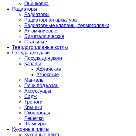
Оцинковка
Радиаторы
Радиаторы
Радиаторная арматура
Радиаторные клапаны, термоголовки
Алюминиевые
Биметаллические
Стальные
Твердотопливные котлы
Посуда для дачи
Посуда для дачи
Казаны
Афганские
Узбекские
Мангалы
Печи под казан
Аксессуары
Садж
Треноги
Крышки
Сковороды
Решётки
Шампуры
Кухонные плиты
Кухонные плиты