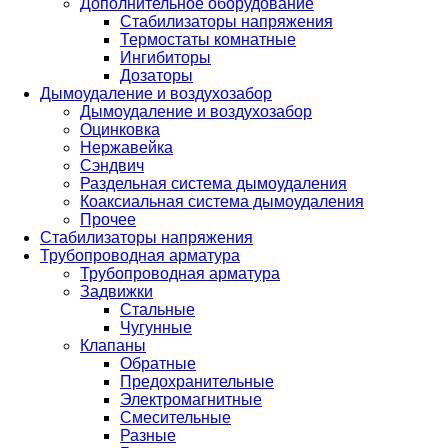
Дополнительное оборудование
Стабилизаторы напряжения
Термостаты комнатные
Ингибиторы
Дозаторы
Дымоудаление и воздухозабор
Дымоудаление и воздухозабор
Оцинковка
Нержавейка
Сэндвич
Раздельная система дымоудаления
Коаксиальная система дымоудаления
Прочее
Стабилизаторы напряжения
Трубопроводная арматура
Трубопроводная арматура
Задвижки
Стальные
Чугунные
Клапаны
Обратные
Предохранительные
Электромагнитные
Смесительные
Разные