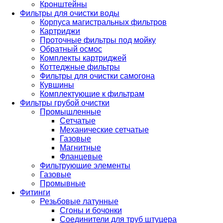
Кронштейны
Фильтры для очистки воды
Корпуса магистральных фильтров
Картриджи
Проточные фильтры под мойку
Обратный осмос
Комплекты картриджей
Коттеджные фильтры
Фильтры для очистки самогона
Кувшины
Комплектующие к фильтрам
Фильтры грубой очистки
Промышленные
Сетчатые
Механические сетчатые
Газовые
Магнитные
Фланцевые
Фильтрующие элементы
Газовые
Промывные
Фитинги
Резьбовые латунные
Сгоны и бочонки
Соединители для труб штуцера