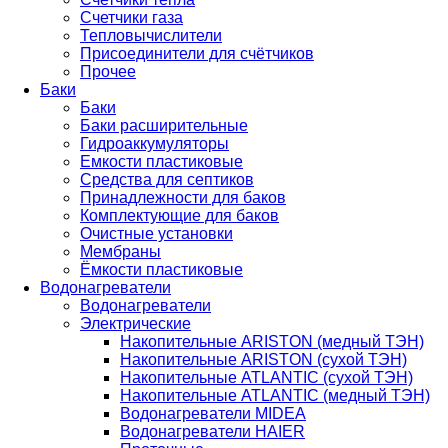
Счетчики газа
Тепловычислители
Присоединители для счётчиков
Прочее
Баки
Баки
Баки расширительные
Гидроаккумуляторы
Емкости пластиковые
Средства для септиков
Принадлежности для баков
Комплектующие для баков
Очистные установки
Мембраны
Ёмкости пластиковые
Водонагреватели
Водонагреватели
Электрические
Накопительные ARISTON (медный ТЭН)
Накопительные ARISTON (сухой ТЭН)
Накопительные ATLANTIC (сухой ТЭН)
Накопительные ATLANTIC (медный ТЭН)
Водонагреватели MIDEA
Водонагреватели HAIER