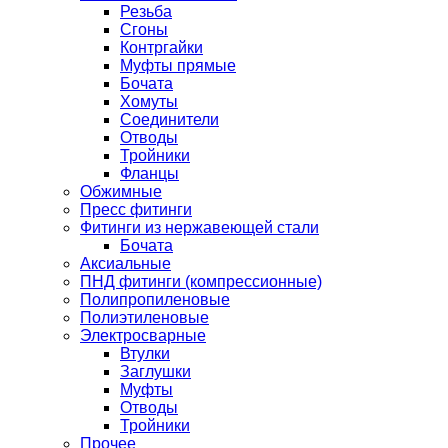
Резьба
Сгоны
Контргайки
Муфты прямые
Бочата
Хомуты
Соединители
Отводы
Тройники
Фланцы
Обжимные
Пресс фитинги
Фитинги из нержавеющей стали
Бочата
Аксиальные
ПНД фитинги (компрессионные)
Полипропиленовые
Полиэтиленовые
Электросварные
Втулки
Заглушки
Муфты
Отводы
Тройники
Прочее