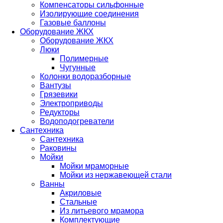
Компенсаторы сильфонные
Изолирующие соединения
Газовые баллоны
Оборудование ЖКХ
Оборудование ЖКХ
Люки
Полимерные
Чугунные
Колонки водоразборные
Вантузы
Грязевики
Электроприводы
Редукторы
Водоподогреватели
Сантехника
Сантехника
Раковины
Мойки
Мойки мраморные
Мойки из нержавеющей стали
Ванны
Акриловые
Стальные
Из литьевого мрамора
Комплектующие