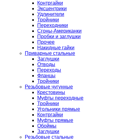
Контргайки
Эксцентрики
Удлинители
Тройники
Переходники
Сгоны-Американки
Пробки и заглушки
Прочее
Накидные гайки
Приварные стальные
Заглушки
Отводы
Переходы
Фланцы
Тройники
Резьбовые чугунные
Крестовины
Муфты переходные
Тройники
Угольники прямые
Контргайки
Муфты прямые
Обоймы
Заглушки
Резьбовые стальные