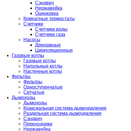
Сэндвич
Нержавейка
Оцинковка
Комнатные термостаты
Счетчики
Счетчики воды
Счетчики газа
Насосы
Дренажные
Циркуляционные
Газовые котлы
Газовые котлы
Напольные котлы
Настенные котлы
Фильтры
Фильтры
Одноступенчатые
Сетчатые
Дымоходы
Дымоходы
Коаксиальная система дымоудаления
Раздельная система дымоудаления
Сэндвич
Переходники
Нержавейка