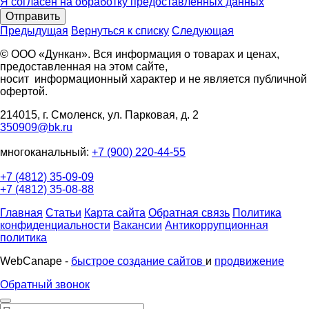
Я согласен на обработку предоставленных данных
Отправить
Предыдущая
Вернуться к списку
Следующая
© ООО «Дункан». Вся информация о товарах и ценах,
предоставленная на этом сайте,
носит информационный характер и не является публичной
офертой.
214015, г. Смоленск, ул. Парковая, д. 2
350909@bk.ru
многоканальный:
+7 (900) 220-44-55
+7 (4812) 35-09-09
+7 (4812) 35-08-88
Главная
Статьи
Карта сайта
Обратная связь
Политика
конфиденциальности
Вакансии
Антикоррупционная
политика
WebCanape -
быстрое создание сайтов
и
продвижение
Обратный звонок