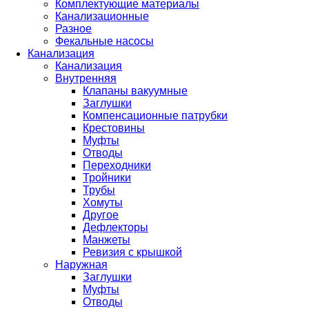
Комплектующие материалы
Канализационные
Разное
Фекальные насосы
Канализация
Канализация
Внутренняя
Клапаны вакуумные
Заглушки
Компенсационные патрубки
Крестовины
Муфты
Отводы
Переходники
Тройники
Трубы
Хомуты
Другое
Дефлекторы
Манжеты
Ревизия с крышкой
Наружная
Заглушки
Муфты
Отводы