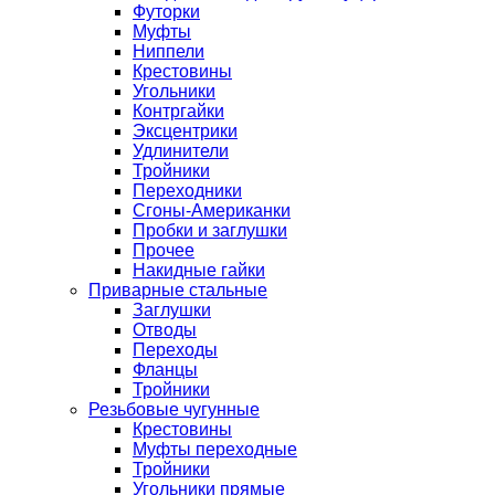
Футорки
Муфты
Ниппели
Крестовины
Угольники
Контргайки
Эксцентрики
Удлинители
Тройники
Переходники
Сгоны-Американки
Пробки и заглушки
Прочее
Накидные гайки
Приварные стальные
Заглушки
Отводы
Переходы
Фланцы
Тройники
Резьбовые чугунные
Крестовины
Муфты переходные
Тройники
Угольники прямые