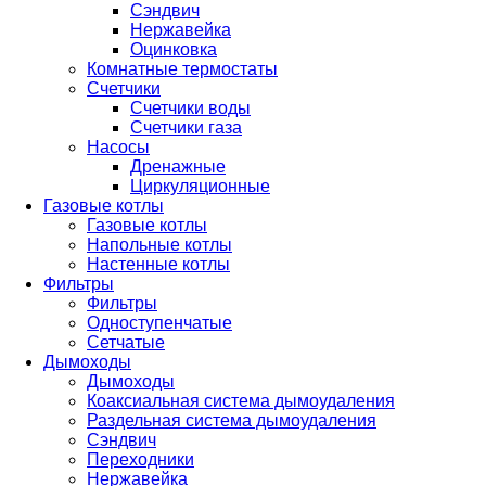
Сэндвич
Нержавейка
Оцинковка
Комнатные термостаты
Счетчики
Счетчики воды
Счетчики газа
Насосы
Дренажные
Циркуляционные
Газовые котлы
Газовые котлы
Напольные котлы
Настенные котлы
Фильтры
Фильтры
Одноступенчатые
Сетчатые
Дымоходы
Дымоходы
Коаксиальная система дымоудаления
Раздельная система дымоудаления
Сэндвич
Переходники
Нержавейка