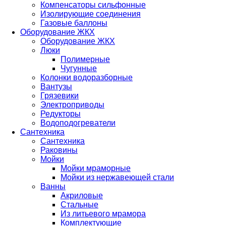
Компенсаторы сильфонные
Изолирующие соединения
Газовые баллоны
Оборудование ЖКХ
Оборудование ЖКХ
Люки
Полимерные
Чугунные
Колонки водоразборные
Вантузы
Грязевики
Электроприводы
Редукторы
Водоподогреватели
Сантехника
Сантехника
Раковины
Мойки
Мойки мраморные
Мойки из нержавеющей стали
Ванны
Акриловые
Стальные
Из литьевого мрамора
Комплектующие