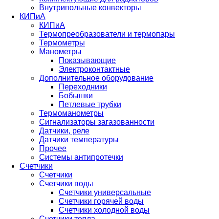
Внутрипольные конвекторы
КИПиА
КИПиА
Термопреобразователи и термопары
Термометры
Манометры
Показывающие
Электроконтактные
Дополнительное оборудование
Переходники
Бобышки
Петлевые трубки
Термоманометры
Сигнализаторы загазованности
Датчики, реле
Датчики температуры
Прочее
Системы антипротечки
Счетчики
Счетчики
Счетчики воды
Счетчики универсальные
Счетчики горячей воды
Счетчики холодной воды
Счетчики тепла