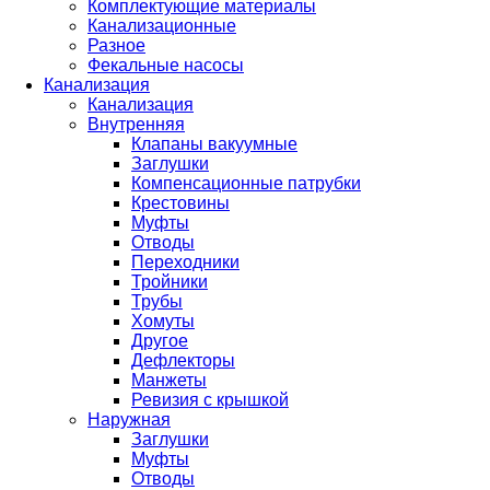
Комплектующие материалы
Канализационные
Разное
Фекальные насосы
Канализация
Канализация
Внутренняя
Клапаны вакуумные
Заглушки
Компенсационные патрубки
Крестовины
Муфты
Отводы
Переходники
Тройники
Трубы
Хомуты
Другое
Дефлекторы
Манжеты
Ревизия с крышкой
Наружная
Заглушки
Муфты
Отводы