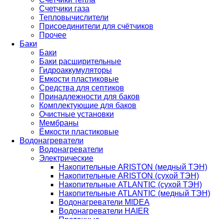
Счетчики газа
Тепловычислители
Присоединители для счётчиков
Прочее
Баки
Баки
Баки расширительные
Гидроаккумуляторы
Емкости пластиковые
Средства для септиков
Принадлежности для баков
Комплектующие для баков
Очистные установки
Мембраны
Ёмкости пластиковые
Водонагреватели
Водонагреватели
Электрические
Накопительные ARISTON (медный ТЭН)
Накопительные ARISTON (сухой ТЭН)
Накопительные ATLANTIC (сухой ТЭН)
Накопительные ATLANTIC (медный ТЭН)
Водонагреватели MIDEA
Водонагреватели HAIER