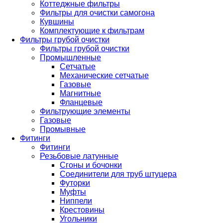
Коттеджные фильтры
Фильтры для очистки самогона
Кувшины
Комплектующие к фильтрам
Фильтры грубой очистки
Фильтры грубой очистки
Промышленные
Сетчатые
Механические сетчатые
Газовые
Магнитные
Фланцевые
Фильтрующие элементы
Газовые
Промывные
Фитинги
Фитинги
Резьбовые латунные
Сгоны и бочонки
Соединители для труб штуцера
Футорки
Муфты
Ниппели
Крестовины
Угольники