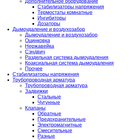
Дополнительное оборудование
Стабилизаторы напряжения
Термостаты комнатные
Ингибиторы
Дозаторы
Дымоудаление и воздухозабор
Дымоудаление и воздухозабор
Оцинковка
Нержавейка
Сэндвич
Раздельная система дымоудаления
Коаксиальная система дымоудаления
Прочее
Стабилизаторы напряжения
Трубопроводная арматура
Трубопроводная арматура
Задвижки
Стальные
Чугунные
Клапаны
Обратные
Предохранительные
Электромагнитные
Смесительные
Разные