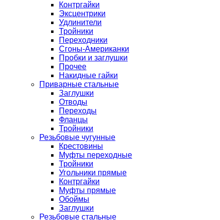
Контргайки
Эксцентрики
Удлинители
Тройники
Переходники
Сгоны-Американки
Пробки и заглушки
Прочее
Накидные гайки
Приварные стальные
Заглушки
Отводы
Переходы
Фланцы
Тройники
Резьбовые чугунные
Крестовины
Муфты переходные
Тройники
Угольники прямые
Контргайки
Муфты прямые
Обоймы
Заглушки
Резьбовые стальные