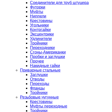
Соединители для труб штуцера
Футорки
Муфты
Ниппели
Крестовины
Угольники
Контргайки
Эксцентрики
Удлинители
Тройники
Переходники
Сгоны-Американки
Пробки и заглушки
Прочее
Накидные гайки
Приварные стальные
Заглушки
Отводы
Переходы
Фланцы
Тройники
Резьбовые чугунные
Крестовины
Муфты переходные
Тройники