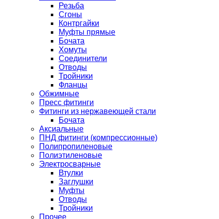
Резьба
Сгоны
Контргайки
Муфты прямые
Бочата
Хомуты
Соединители
Отводы
Тройники
Фланцы
Обжимные
Пресс фитинги
Фитинги из нержавеющей стали
Бочата
Аксиальные
ПНД фитинги (компрессионные)
Полипропиленовые
Полиэтиленовые
Электросварные
Втулки
Заглушки
Муфты
Отводы
Тройники
Прочее