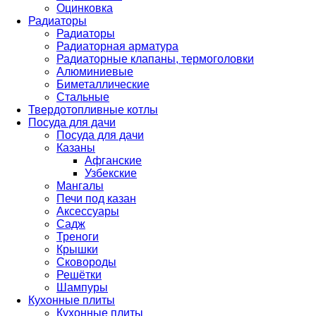
Оцинковка
Радиаторы
Радиаторы
Радиаторная арматура
Радиаторные клапаны, термоголовки
Алюминиевые
Биметаллические
Стальные
Твердотопливные котлы
Посуда для дачи
Посуда для дачи
Казаны
Афганские
Узбекские
Мангалы
Печи под казан
Аксессуары
Садж
Треноги
Крышки
Сковороды
Решётки
Шампуры
Кухонные плиты
Кухонные плиты