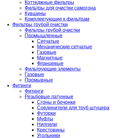
Коттеджные фильтры
Фильтры для очистки самогона
Кувшины
Комплектующие к фильтрам
Фильтры грубой очистки
Фильтры грубой очистки
Промышленные
Сетчатые
Механические сетчатые
Газовые
Магнитные
Фланцевые
Фильтрующие элементы
Газовые
Промывные
Фитинги
Фитинги
Резьбовые латунные
Сгоны и бочонки
Соединители для труб штуцера
Футорки
Муфты
Ниппели
Крестовины
Угольники