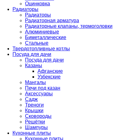
Оцинковка
Радиаторы
Радиаторы
Радиаторная арматура
Радиаторные клапаны, термоголовки
Алюминиевые
Биметаллические
Стальные
Твердотопливные котлы
Посуда для дачи
Посуда для дачи
Казаны
Афганские
Узбекские
Мангалы
Печи под казан
Аксессуары
Садж
Треноги
Крышки
Сковороды
Решётки
Шампуры
Кухонные плиты
Кухонные плиты