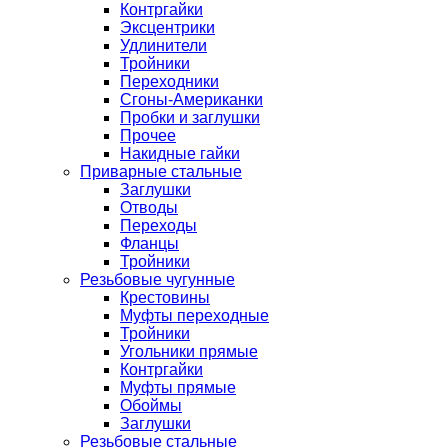
Контргайки
Эксцентрики
Удлинители
Тройники
Переходники
Сгоны-Американки
Пробки и заглушки
Прочее
Накидные гайки
Приварные стальные
Заглушки
Отводы
Переходы
Фланцы
Тройники
Резьбовые чугунные
Крестовины
Муфты переходные
Тройники
Угольники прямые
Контргайки
Муфты прямые
Обоймы
Заглушки
Резьбовые стальные