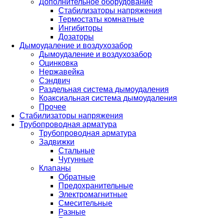
Дополнительное оборудование
Стабилизаторы напряжения
Термостаты комнатные
Ингибиторы
Дозаторы
Дымоудаление и воздухозабор
Дымоудаление и воздухозабор
Оцинковка
Нержавейка
Сэндвич
Раздельная система дымоудаления
Коаксиальная система дымоудаления
Прочее
Стабилизаторы напряжения
Трубопроводная арматура
Трубопроводная арматура
Задвижки
Стальные
Чугунные
Клапаны
Обратные
Предохранительные
Электромагнитные
Смесительные
Разные