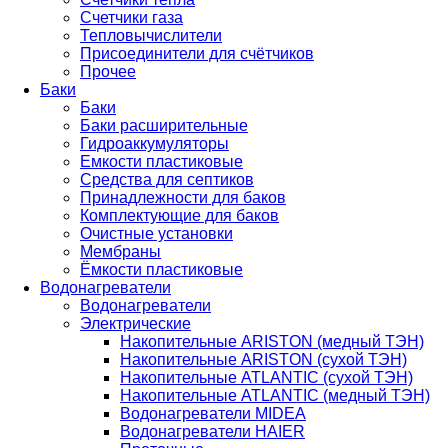
Счетчики газа
Тепловычислители
Присоединители для счётчиков
Прочее
Баки
Баки
Баки расширительные
Гидроаккумуляторы
Емкости пластиковые
Средства для септиков
Принадлежности для баков
Комплектующие для баков
Очистные установки
Мембраны
Ёмкости пластиковые
Водонагреватели
Водонагреватели
Электрические
Накопительные ARISTON (медный ТЭН)
Накопительные ARISTON (сухой ТЭН)
Накопительные ATLANTIC (сухой ТЭН)
Накопительные ATLANTIC (медный ТЭН)
Водонагреватели MIDEA
Водонагреватели HAIER