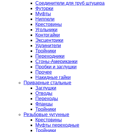
Соединители для труб штуцера
Футорки
Муфты
Ниппели
Крестовины
Угольники
Контргайки
Эксцентрики
Удлинители
Тройники
Переходники
Сгоны-Американки
Пробки и заглушки
Прочее
Накидные гайки
Приварные стальные
Заглушки
Отводы
Переходы
Фланцы
Тройники
Резьбовые чугунные
Крестовины
Муфты переходные
Тройники