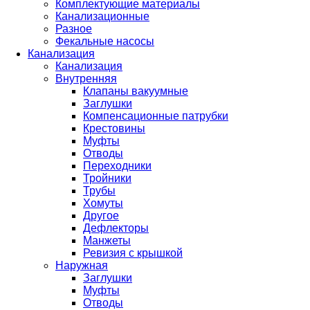
Комплектующие материалы
Канализационные
Разное
Фекальные насосы
Канализация
Канализация
Внутренняя
Клапаны вакуумные
Заглушки
Компенсационные патрубки
Крестовины
Муфты
Отводы
Переходники
Тройники
Трубы
Хомуты
Другое
Дефлекторы
Манжеты
Ревизия с крышкой
Наружная
Заглушки
Муфты
Отводы