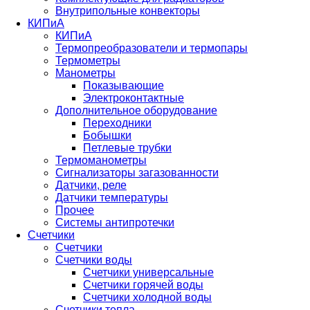
Внутрипольные конвекторы
КИПиА
КИПиА
Термопреобразователи и термопары
Термометры
Манометры
Показывающие
Электроконтактные
Дополнительное оборудование
Переходники
Бобышки
Петлевые трубки
Термоманометры
Сигнализаторы загазованности
Датчики, реле
Датчики температуры
Прочее
Системы антипротечки
Счетчики
Счетчики
Счетчики воды
Счетчики универсальные
Счетчики горячей воды
Счетчики холодной воды
Счетчики тепла