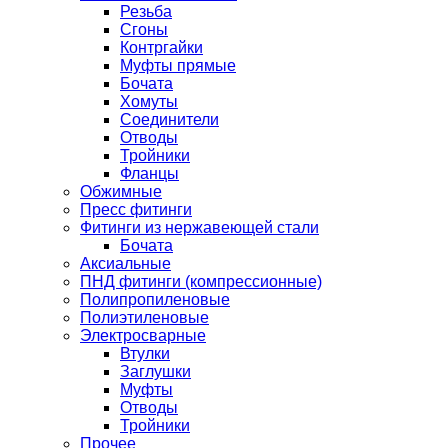
Резьба
Сгоны
Контргайки
Муфты прямые
Бочата
Хомуты
Соединители
Отводы
Тройники
Фланцы
Обжимные
Пресс фитинги
Фитинги из нержавеющей стали
Бочата
Аксиальные
ПНД фитинги (компрессионные)
Полипропиленовые
Полиэтиленовые
Электросварные
Втулки
Заглушки
Муфты
Отводы
Тройники
Прочее