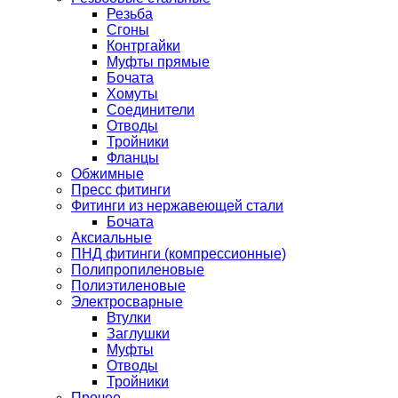
Резьба
Сгоны
Контргайки
Муфты прямые
Бочата
Хомуты
Соединители
Отводы
Тройники
Фланцы
Обжимные
Пресс фитинги
Фитинги из нержавеющей стали
Бочата
Аксиальные
ПНД фитинги (компрессионные)
Полипропиленовые
Полиэтиленовые
Электросварные
Втулки
Заглушки
Муфты
Отводы
Тройники
Прочее