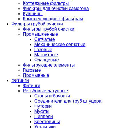
Коттеджные фильтры
Фильтры для очистки самогона
Кувшины
Комплектующие к фильтрам
Фильтры грубой очистки
Фильтры грубой очистки
Промышленные
Сетчатые
Механические сетчатые
Газовые
Магнитные
Фланцевые
Фильтрующие элементы
Газовые
Промывные
Фитинги
Фитинги
Резьбовые латунные
Сгоны и бочонки
Соединители для труб штуцера
Футорки
Муфты
Ниппели
Крестовины
Угольники