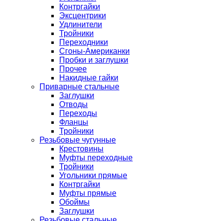
Контргайки
Эксцентрики
Удлинители
Тройники
Переходники
Сгоны-Американки
Пробки и заглушки
Прочее
Накидные гайки
Приварные стальные
Заглушки
Отводы
Переходы
Фланцы
Тройники
Резьбовые чугунные
Крестовины
Муфты переходные
Тройники
Угольники прямые
Контргайки
Муфты прямые
Обоймы
Заглушки
Резьбовые стальные