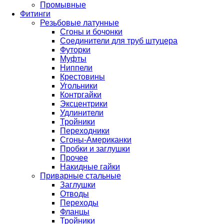
Промывные
Фитинги
Резьбовые латунные
Сгоны и бочонки
Соединители для труб штуцера
Футорки
Муфты
Ниппели
Крестовины
Угольники
Контргайки
Эксцентрики
Удлинители
Тройники
Переходники
Сгоны-Американки
Пробки и заглушки
Прочее
Накидные гайки
Приварные стальные
Заглушки
Отводы
Переходы
Фланцы
Тройники