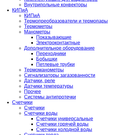
Внутрипольные конвекторы
КИПиА
КИПиА
Термопреобразователи и термопары
Термометры
Манометры
Показывающие
Электроконтактные
Дополнительное оборудование
Переходники
Бобышки
Петлевые трубки
Термоманометры
Сигнализаторы загазованности
Датчики, реле
Датчики температуры
Прочее
Системы антипротечки
Счетчики
Счетчики
Счетчики воды
Счетчики универсальные
Счетчики горячей воды
Счетчики холодной воды
Счетчики тепла