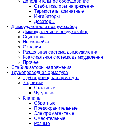
Дополнительное оборудование
Стабилизаторы напряжения
Термостаты комнатные
Ингибиторы
Дозаторы
Дымоудаление и воздухозабор
Дымоудаление и воздухозабор
Оцинковка
Нержавейка
Сэндвич
Раздельная система дымоудаления
Коаксиальная система дымоудаления
Прочее
Стабилизаторы напряжения
Трубопроводная арматура
Трубопроводная арматура
Задвижки
Стальные
Чугунные
Клапаны
Обратные
Предохранительные
Электромагнитные
Смесительные
Разные