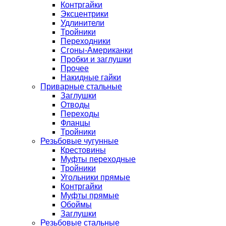
Контргайки
Эксцентрики
Удлинители
Тройники
Переходники
Сгоны-Американки
Пробки и заглушки
Прочее
Накидные гайки
Приварные стальные
Заглушки
Отводы
Переходы
Фланцы
Тройники
Резьбовые чугунные
Крестовины
Муфты переходные
Тройники
Угольники прямые
Контргайки
Муфты прямые
Обоймы
Заглушки
Резьбовые стальные