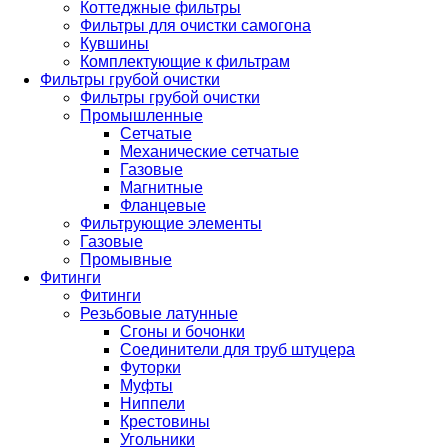
Коттеджные фильтры
Фильтры для очистки самогона
Кувшины
Комплектующие к фильтрам
Фильтры грубой очистки
Фильтры грубой очистки
Промышленные
Сетчатые
Механические сетчатые
Газовые
Магнитные
Фланцевые
Фильтрующие элементы
Газовые
Промывные
Фитинги
Фитинги
Резьбовые латунные
Сгоны и бочонки
Соединители для труб штуцера
Футорки
Муфты
Ниппели
Крестовины
Угольники