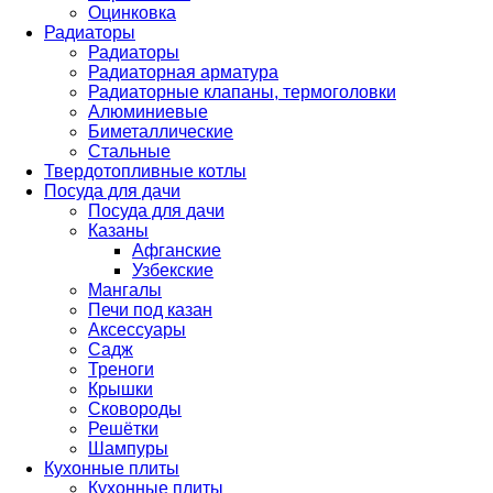
Оцинковка
Радиаторы
Радиаторы
Радиаторная арматура
Радиаторные клапаны, термоголовки
Алюминиевые
Биметаллические
Стальные
Твердотопливные котлы
Посуда для дачи
Посуда для дачи
Казаны
Афганские
Узбекские
Мангалы
Печи под казан
Аксессуары
Садж
Треноги
Крышки
Сковороды
Решётки
Шампуры
Кухонные плиты
Кухонные плиты