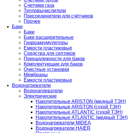
Счетчики газа
Тепловычислители
Присоединители для счётчиков
Прочее
Баки
Баки
Баки расширительные
Гидроаккумуляторы
Емкости пластиковые
Средства для септиков
Принадлежности для баков
Комплектующие для баков
Очистные установки
Мембраны
Ёмкости пластиковые
Водонагреватели
Водонагреватели
Электрические
Накопительные ARISTON (медный ТЭН)
Накопительные ARISTON (сухой ТЭН)
Накопительные ATLANTIC (сухой ТЭН)
Накопительные ATLANTIC (медный ТЭН)
Водонагреватели MIDEA
Водонагреватели HAIER