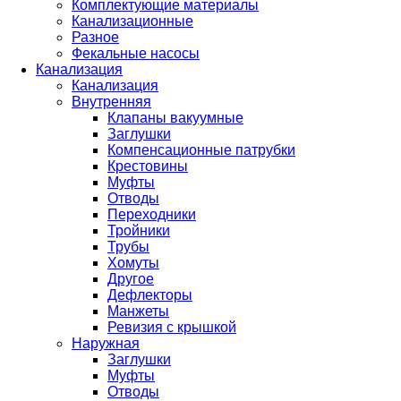
Комплектующие материалы
Канализационные
Разное
Фекальные насосы
Канализация
Канализация
Внутренняя
Клапаны вакуумные
Заглушки
Компенсационные патрубки
Крестовины
Муфты
Отводы
Переходники
Тройники
Трубы
Хомуты
Другое
Дефлекторы
Манжеты
Ревизия с крышкой
Наружная
Заглушки
Муфты
Отводы