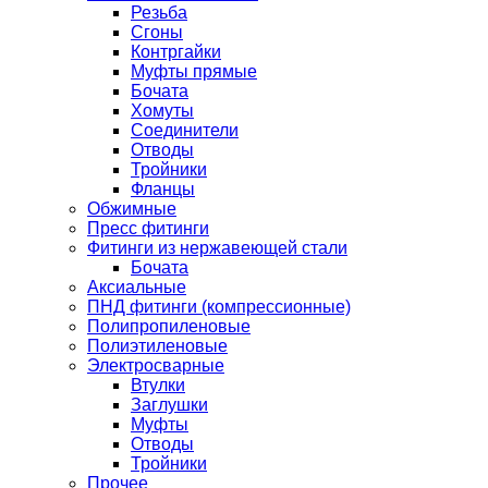
Резьба
Сгоны
Контргайки
Муфты прямые
Бочата
Хомуты
Соединители
Отводы
Тройники
Фланцы
Обжимные
Пресс фитинги
Фитинги из нержавеющей стали
Бочата
Аксиальные
ПНД фитинги (компрессионные)
Полипропиленовые
Полиэтиленовые
Электросварные
Втулки
Заглушки
Муфты
Отводы
Тройники
Прочее