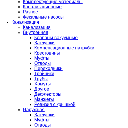
Комплектующие материалы
Канализационные
Разное
Фекальные насосы
Канализация
Канализация
Внутренняя
Клапаны вакуумные
Заглушки
Компенсационные патрубки
Крестовины
Муфты
Отводы
Переходники
Тройники
Трубы
Хомуты
Другое
Дефлекторы
Манжеты
Ревизия с крышкой
Наружная
Заглушки
Муфты
Отводы