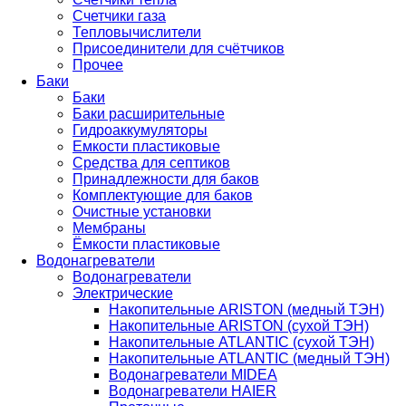
Счетчики газа
Тепловычислители
Присоединители для счётчиков
Прочее
Баки
Баки
Баки расширительные
Гидроаккумуляторы
Емкости пластиковые
Средства для септиков
Принадлежности для баков
Комплектующие для баков
Очистные установки
Мембраны
Ёмкости пластиковые
Водонагреватели
Водонагреватели
Электрические
Накопительные ARISTON (медный ТЭН)
Накопительные ARISTON (сухой ТЭН)
Накопительные ATLANTIC (сухой ТЭН)
Накопительные ATLANTIC (медный ТЭН)
Водонагреватели MIDEA
Водонагреватели HAIER