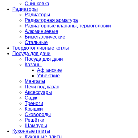
Оцинковка
Радиаторы
Радиаторы
Радиаторная арматура
Радиаторные клапаны, термоголовки
Алюминиевые
Биметаллические
Стальные
Твердотопливные котлы
Посуда для дачи
Посуда для дачи
Казаны
Афганские
Узбекские
Мангалы
Печи под казан
Аксессуары
Садж
Треноги
Крышки
Сковороды
Решётки
Шампуры
Кухонные плиты
Кухонные плиты