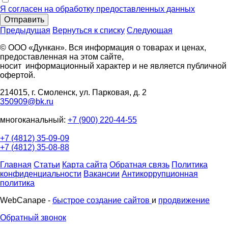
Я согласен на обработку предоставленных данных
Отправить
Предыдущая
Вернуться к списку
Следующая
© ООО «Дункан». Вся информация о товарах и ценах,
предоставленная на этом сайте,
носит информационный характер и не является публичной
офертой.
214015, г. Смоленск, ул. Парковая, д. 2
350909@bk.ru
многоканальный:
+7 (900) 220-44-55
+7 (4812) 35-09-09
+7 (4812) 35-08-88
Главная
Статьи
Карта сайта
Обратная связь
Политика
конфиденциальности
Вакансии
Антикоррупционная
политика
WebCanape -
быстрое создание сайтов
и
продвижение
Обратный звонок