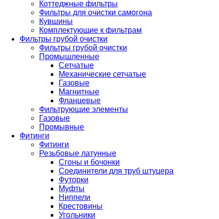
Коттеджные фильтры
Фильтры для очистки самогона
Кувшины
Комплектующие к фильтрам
Фильтры грубой очистки
Фильтры грубой очистки
Промышленные
Сетчатые
Механические сетчатые
Газовые
Магнитные
Фланцевые
Фильтрующие элементы
Газовые
Промывные
Фитинги
Фитинги
Резьбовые латунные
Сгоны и бочонки
Соединители для труб штуцера
Футорки
Муфты
Ниппели
Крестовины
Угольники