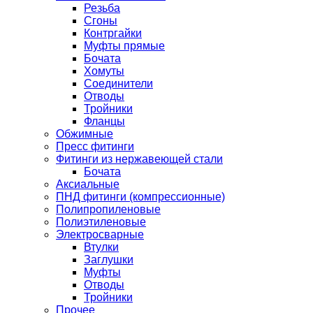
Резьба
Сгоны
Контргайки
Муфты прямые
Бочата
Хомуты
Соединители
Отводы
Тройники
Фланцы
Обжимные
Пресс фитинги
Фитинги из нержавеющей стали
Бочата
Аксиальные
ПНД фитинги (компрессионные)
Полипропиленовые
Полиэтиленовые
Электросварные
Втулки
Заглушки
Муфты
Отводы
Тройники
Прочее