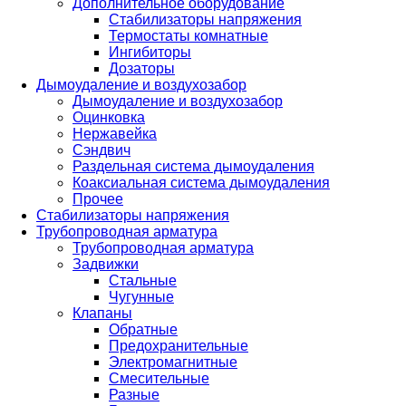
Дополнительное оборудование
Стабилизаторы напряжения
Термостаты комнатные
Ингибиторы
Дозаторы
Дымоудаление и воздухозабор
Дымоудаление и воздухозабор
Оцинковка
Нержавейка
Сэндвич
Раздельная система дымоудаления
Коаксиальная система дымоудаления
Прочее
Стабилизаторы напряжения
Трубопроводная арматура
Трубопроводная арматура
Задвижки
Стальные
Чугунные
Клапаны
Обратные
Предохранительные
Электромагнитные
Смесительные
Разные