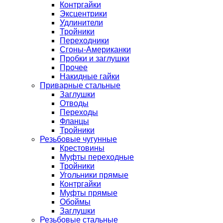
Контргайки
Эксцентрики
Удлинители
Тройники
Переходники
Сгоны-Американки
Пробки и заглушки
Прочее
Накидные гайки
Приварные стальные
Заглушки
Отводы
Переходы
Фланцы
Тройники
Резьбовые чугунные
Крестовины
Муфты переходные
Тройники
Угольники прямые
Контргайки
Муфты прямые
Обоймы
Заглушки
Резьбовые стальные