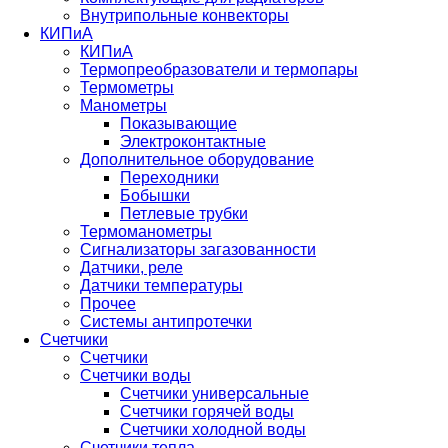
Внутрипольные конвекторы
КИПиА
КИПиА
Термопреобразователи и термопары
Термометры
Манометры
Показывающие
Электроконтактные
Дополнительное оборудование
Переходники
Бобышки
Петлевые трубки
Термоманометры
Сигнализаторы загазованности
Датчики, реле
Датчики температуры
Прочее
Системы антипротечки
Счетчики
Счетчики
Счетчики воды
Счетчики универсальные
Счетчики горячей воды
Счетчики холодной воды
Счетчики тепла