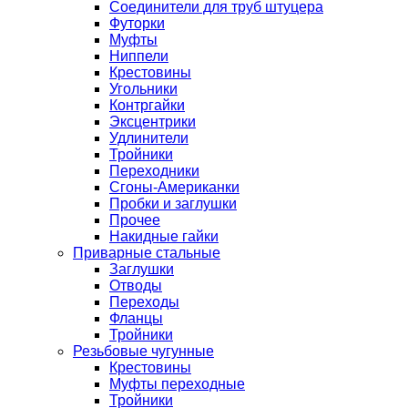
Соединители для труб штуцера
Футорки
Муфты
Ниппели
Крестовины
Угольники
Контргайки
Эксцентрики
Удлинители
Тройники
Переходники
Сгоны-Американки
Пробки и заглушки
Прочее
Накидные гайки
Приварные стальные
Заглушки
Отводы
Переходы
Фланцы
Тройники
Резьбовые чугунные
Крестовины
Муфты переходные
Тройники