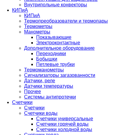
Внутрипольные конвекторы
КИПиА
КИПиА
Термопреобразователи и термопары
Термометры
Манометры
Показывающие
Электроконтактные
Дополнительное оборудование
Переходники
Бобышки
Петлевые трубки
Термоманометры
Сигнализаторы загазованности
Датчики, реле
Датчики температуры
Прочее
Системы антипротечки
Счетчики
Счетчики
Счетчики воды
Счетчики универсальные
Счетчики горячей воды
Счетчики холодной воды
Счетчики тепла