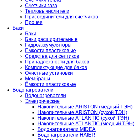
Счетчики газа
Тепловычислители
Присоединители для счётчиков
Прочее
Баки
Баки
Баки расширительные
Гидроаккумуляторы
Емкости пластиковые
Средства для септиков
Принадлежности для баков
Комплектующие для баков
Очистные установки
Мембраны
Ёмкости пластиковые
Водонагреватели
Водонагреватели
Электрические
Накопительные ARISTON (медный ТЭН)
Накопительные ARISTON (сухой ТЭН)
Накопительные ATLANTIC (сухой ТЭН)
Накопительные ATLANTIC (медный ТЭН)
Водонагреватели MIDEA
Водонагреватели HAIER