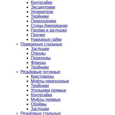
Контргайки
Эксцентрики
Удлинители
Тройники
Переходники
Сгоны-Американки
Пробки и заглушки
Прочее
Накидные гайки
Приварные стальные
Заглушки
Отводы
Переходы
Фланцы
Тройники
Резьбовые чугунные
Крестовины
Муфты переходные
Тройники
Угольники прямые
Контргайки
Муфты прямые
Обоймы
Заглушки
Резьбовые стальные