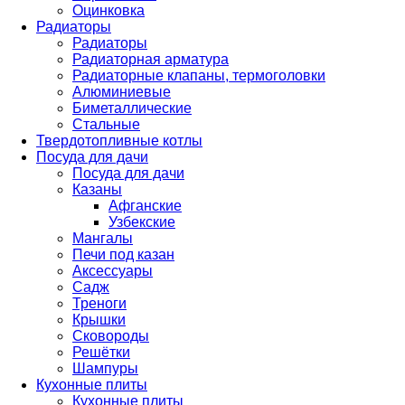
Оцинковка
Радиаторы
Радиаторы
Радиаторная арматура
Радиаторные клапаны, термоголовки
Алюминиевые
Биметаллические
Стальные
Твердотопливные котлы
Посуда для дачи
Посуда для дачи
Казаны
Афганские
Узбекские
Мангалы
Печи под казан
Аксессуары
Садж
Треноги
Крышки
Сковороды
Решётки
Шампуры
Кухонные плиты
Кухонные плиты