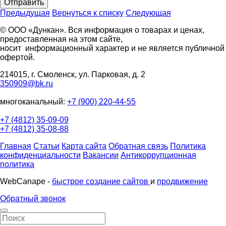
Отправить
Предыдущая
Вернуться к списку
Следующая
© ООО «Дункан». Вся информация о товарах и ценах,
предоставленная на этом сайте,
носит информационный характер и не является публичной
офертой.
214015, г. Смоленск, ул. Парковая, д. 2
350909@bk.ru
многоканальный:
+7 (900) 220-44-55
+7 (4812) 35-09-09
+7 (4812) 35-08-88
Главная
Статьи
Карта сайта
Обратная связь
Политика
конфиденциальности
Вакансии
Антикоррупционная
политика
WebCanape -
быстрое создание сайтов
и
продвижение
Обратный звонок