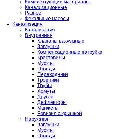
Комплектующие материалы
Канализационные
Разное
Фекальные насосы
Канализация
Канализация
Внутренняя
Клапаны вакуумные
Заглушки
Компенсационные патрубки
Крестовины
Муфты
Отводы
Переходники
Тройники
Трубы
Хомуты
Другое
Дефлекторы
Манжеты
Ревизия с крышкой
Наружная
Заглушки
Муфты
Отводы