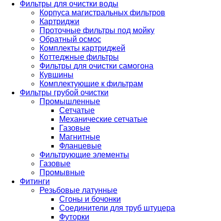
Фильтры для очистки воды
Корпуса магистральных фильтров
Картриджи
Проточные фильтры под мойку
Обратный осмос
Комплекты картриджей
Коттеджные фильтры
Фильтры для очистки самогона
Кувшины
Комплектующие к фильтрам
Фильтры грубой очистки
Промышленные
Сетчатые
Механические сетчатые
Газовые
Магнитные
Фланцевые
Фильтрующие элементы
Газовые
Промывные
Фитинги
Резьбовые латунные
Сгоны и бочонки
Соединители для труб штуцера
Футорки