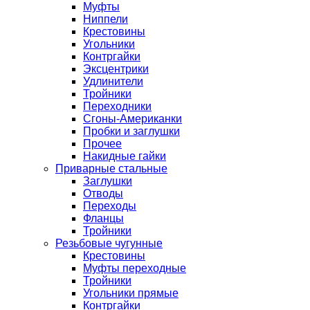
Муфты
Ниппели
Крестовины
Угольники
Контргайки
Эксцентрики
Удлинители
Тройники
Переходники
Сгоны-Американки
Пробки и заглушки
Прочее
Накидные гайки
Приварные стальные
Заглушки
Отводы
Переходы
Фланцы
Тройники
Резьбовые чугунные
Крестовины
Муфты переходные
Тройники
Угольники прямые
Контргайки