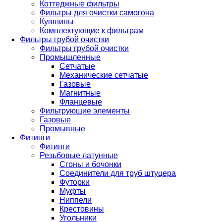
Коттеджные фильтры
Фильтры для очистки самогона
Кувшины
Комплектующие к фильтрам
Фильтры грубой очистки
Фильтры грубой очистки
Промышленные
Сетчатые
Механические сетчатые
Газовые
Магнитные
Фланцевые
Фильтрующие элементы
Газовые
Промывные
Фитинги
Фитинги
Резьбовые латунные
Сгоны и бочонки
Соединители для труб штуцера
Футорки
Муфты
Ниппели
Крестовины
Угольники