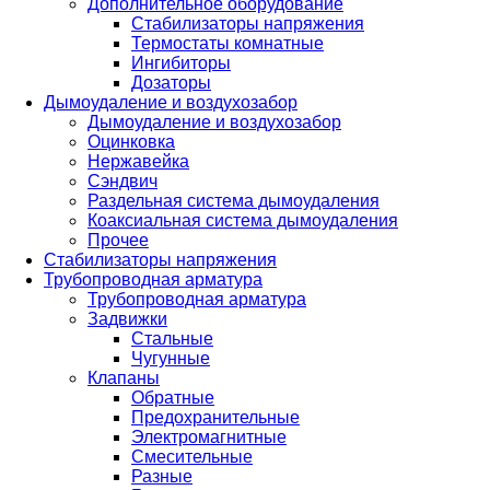
Дополнительное оборудование
Стабилизаторы напряжения
Термостаты комнатные
Ингибиторы
Дозаторы
Дымоудаление и воздухозабор
Дымоудаление и воздухозабор
Оцинковка
Нержавейка
Сэндвич
Раздельная система дымоудаления
Коаксиальная система дымоудаления
Прочее
Стабилизаторы напряжения
Трубопроводная арматура
Трубопроводная арматура
Задвижки
Стальные
Чугунные
Клапаны
Обратные
Предохранительные
Электромагнитные
Смесительные
Разные