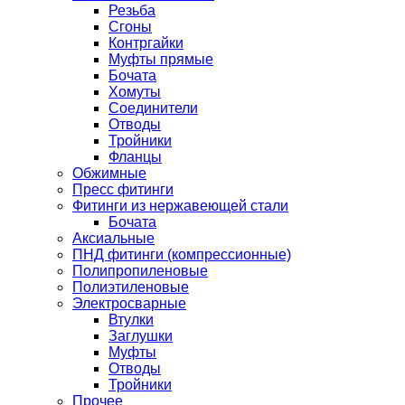
Резьба
Сгоны
Контргайки
Муфты прямые
Бочата
Хомуты
Соединители
Отводы
Тройники
Фланцы
Обжимные
Пресс фитинги
Фитинги из нержавеющей стали
Бочата
Аксиальные
ПНД фитинги (компрессионные)
Полипропиленовые
Полиэтиленовые
Электросварные
Втулки
Заглушки
Муфты
Отводы
Тройники
Прочее