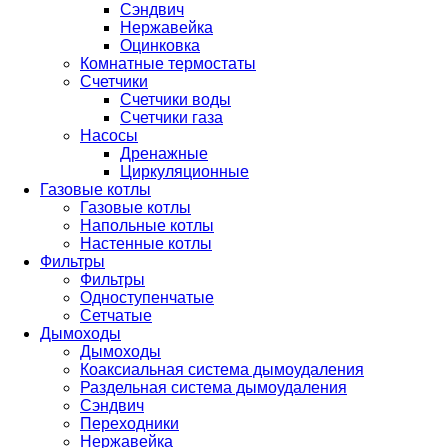
Сэндвич
Нержавейка
Оцинковка
Комнатные термостаты
Счетчики
Счетчики воды
Счетчики газа
Насосы
Дренажные
Циркуляционные
Газовые котлы
Газовые котлы
Напольные котлы
Настенные котлы
Фильтры
Фильтры
Одноступенчатые
Сетчатые
Дымоходы
Дымоходы
Коаксиальная система дымоудаления
Раздельная система дымоудаления
Сэндвич
Переходники
Нержавейка