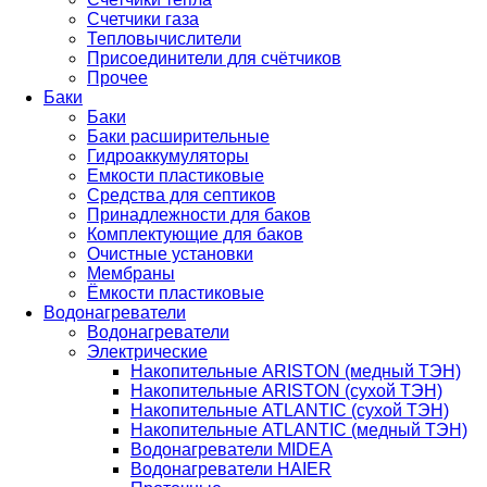
Счетчики газа
Тепловычислители
Присоединители для счётчиков
Прочее
Баки
Баки
Баки расширительные
Гидроаккумуляторы
Емкости пластиковые
Средства для септиков
Принадлежности для баков
Комплектующие для баков
Очистные установки
Мембраны
Ёмкости пластиковые
Водонагреватели
Водонагреватели
Электрические
Накопительные ARISTON (медный ТЭН)
Накопительные ARISTON (сухой ТЭН)
Накопительные ATLANTIC (сухой ТЭН)
Накопительные ATLANTIC (медный ТЭН)
Водонагреватели MIDEA
Водонагреватели HAIER