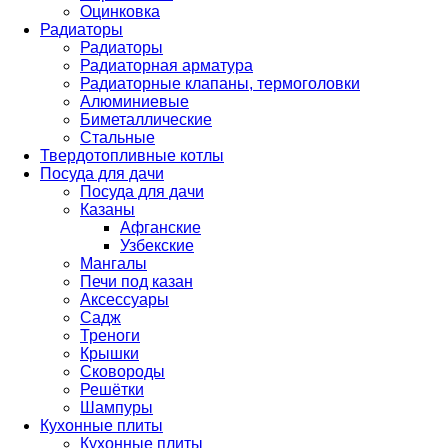
Оцинковка
Радиаторы
Радиаторы
Радиаторная арматура
Радиаторные клапаны, термоголовки
Алюминиевые
Биметаллические
Стальные
Твердотопливные котлы
Посуда для дачи
Посуда для дачи
Казаны
Афганские
Узбекские
Мангалы
Печи под казан
Аксессуары
Садж
Треноги
Крышки
Сковороды
Решётки
Шампуры
Кухонные плиты
Кухонные плиты