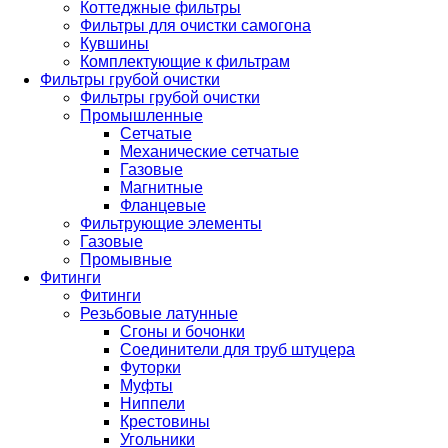
Коттеджные фильтры
Фильтры для очистки самогона
Кувшины
Комплектующие к фильтрам
Фильтры грубой очистки
Фильтры грубой очистки
Промышленные
Сетчатые
Механические сетчатые
Газовые
Магнитные
Фланцевые
Фильтрующие элементы
Газовые
Промывные
Фитинги
Фитинги
Резьбовые латунные
Сгоны и бочонки
Соединители для труб штуцера
Футорки
Муфты
Ниппели
Крестовины
Угольники