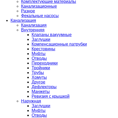
Комплектующие материалы
Канализационные
Разное
Фекальные насосы
Канализация
Канализация
Внутренняя
Клапаны вакуумные
Заглушки
Компенсационные патрубки
Крестовины
Муфты
Отводы
Переходники
Тройники
Трубы
Хомуты
Другое
Дефлекторы
Манжеты
Ревизия с крышкой
Наружная
Заглушки
Муфты
Отводы