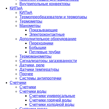
Внутрипольные конвекторы
КИПиА
КИПиА
Термопреобразователи и термопары
Термометры
Манометры
Показывающие
Электроконтактные
Дополнительное оборудование
Переходники
Бобышки
Петлевые трубки
Термоманометры
Сигнализаторы загазованности
Датчики, реле
Датчики температуры
Прочее
Системы антипротечки
Счетчики
Счетчики
Счетчики воды
Счетчики универсальные
Счетчики горячей воды
Счетчики холодной воды
Счетчики тепла