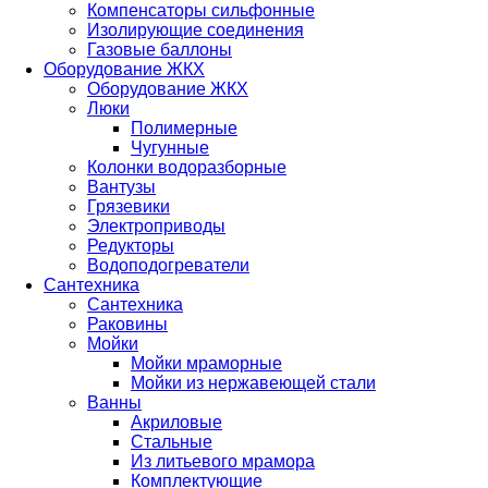
Компенсаторы сильфонные
Изолирующие соединения
Газовые баллоны
Оборудование ЖКХ
Оборудование ЖКХ
Люки
Полимерные
Чугунные
Колонки водоразборные
Вантузы
Грязевики
Электроприводы
Редукторы
Водоподогреватели
Сантехника
Сантехника
Раковины
Мойки
Мойки мраморные
Мойки из нержавеющей стали
Ванны
Акриловые
Стальные
Из литьевого мрамора
Комплектующие