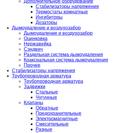
Дополнительное оборудование
Стабилизаторы напряжения
Термостаты комнатные
Ингибиторы
Дозаторы
Дымоудаление и воздухозабор
Дымоудаление и воздухозабор
Оцинковка
Нержавейка
Сэндвич
Раздельная система дымоудаления
Коаксиальная система дымоудаления
Прочее
Стабилизаторы напряжения
Трубопроводная арматура
Трубопроводная арматура
Задвижки
Стальные
Чугунные
Клапаны
Обратные
Предохранительные
Электромагнитные
Смесительные
Разные