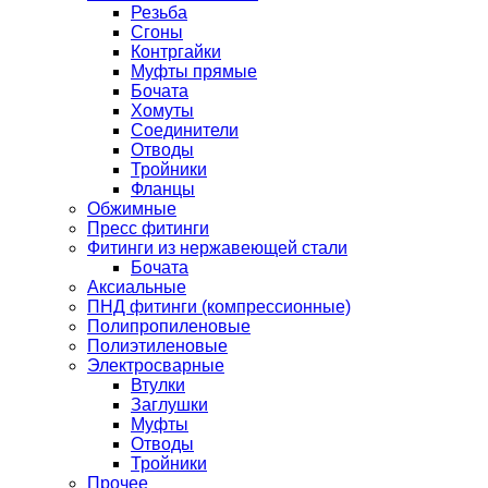
Резьба
Сгоны
Контргайки
Муфты прямые
Бочата
Хомуты
Соединители
Отводы
Тройники
Фланцы
Обжимные
Пресс фитинги
Фитинги из нержавеющей стали
Бочата
Аксиальные
ПНД фитинги (компрессионные)
Полипропиленовые
Полиэтиленовые
Электросварные
Втулки
Заглушки
Муфты
Отводы
Тройники
Прочее