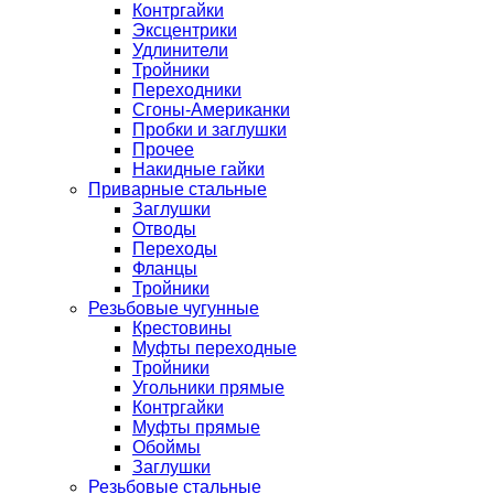
Контргайки
Эксцентрики
Удлинители
Тройники
Переходники
Сгоны-Американки
Пробки и заглушки
Прочее
Накидные гайки
Приварные стальные
Заглушки
Отводы
Переходы
Фланцы
Тройники
Резьбовые чугунные
Крестовины
Муфты переходные
Тройники
Угольники прямые
Контргайки
Муфты прямые
Обоймы
Заглушки
Резьбовые стальные