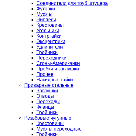
Соединители для труб штуцера
Футорки
Муфты
Ниппели
Крестовины
Угольники
Контргайки
Эксцентрики
Удлинители
Тройники
Переходники
Сгоны-Американки
Пробки и заглушки
Прочее
Накидные гайки
Приварные стальные
Заглушки
Отводы
Переходы
Фланцы
Тройники
Резьбовые чугунные
Крестовины
Муфты переходные
Тройники