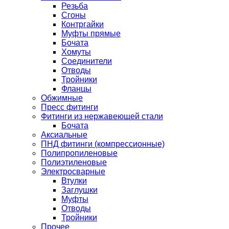
Резьба
Сгоны
Контргайки
Муфты прямые
Бочата
Хомуты
Соединители
Отводы
Тройники
Фланцы
Обжимные
Пресс фитинги
Фитинги из нержавеющей стали
Бочата
Аксиальные
ПНД фитинги (компрессионные)
Полипропиленовые
Полиэтиленовые
Электросварные
Втулки
Заглушки
Муфты
Отводы
Тройники
Прочее