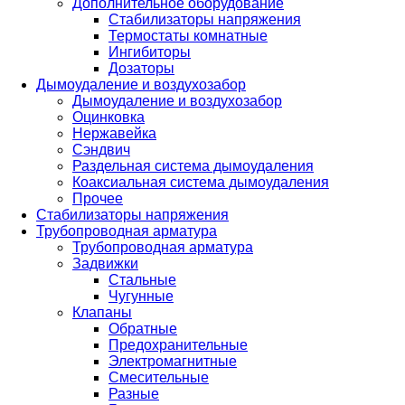
Дополнительное оборудование
Стабилизаторы напряжения
Термостаты комнатные
Ингибиторы
Дозаторы
Дымоудаление и воздухозабор
Дымоудаление и воздухозабор
Оцинковка
Нержавейка
Сэндвич
Раздельная система дымоудаления
Коаксиальная система дымоудаления
Прочее
Стабилизаторы напряжения
Трубопроводная арматура
Трубопроводная арматура
Задвижки
Стальные
Чугунные
Клапаны
Обратные
Предохранительные
Электромагнитные
Смесительные
Разные