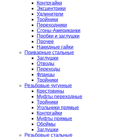
Контргайки
Эксцентрики
Удлинители
Тройники
Переходники
Сгоны-Американки
Пробки и заглушки
Прочее
Накидные гайки
Приварные стальные
Заглушки
Отводы
Переходы
Фланцы
Тройники
Резьбовые чугунные
Крестовины
Муфты переходные
Тройники
Угольники прямые
Контргайки
Муфты прямые
Обоймы
Заглушки
Резьбовые стальные