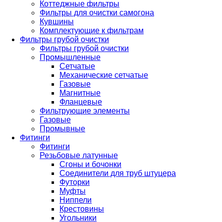
Коттеджные фильтры
Фильтры для очистки самогона
Кувшины
Комплектующие к фильтрам
Фильтры грубой очистки
Фильтры грубой очистки
Промышленные
Сетчатые
Механические сетчатые
Газовые
Магнитные
Фланцевые
Фильтрующие элементы
Газовые
Промывные
Фитинги
Фитинги
Резьбовые латунные
Сгоны и бочонки
Соединители для труб штуцера
Футорки
Муфты
Ниппели
Крестовины
Угольники