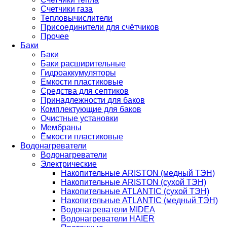
Счетчики газа
Тепловычислители
Присоединители для счётчиков
Прочее
Баки
Баки
Баки расширительные
Гидроаккумуляторы
Емкости пластиковые
Средства для септиков
Принадлежности для баков
Комплектующие для баков
Очистные установки
Мембраны
Ёмкости пластиковые
Водонагреватели
Водонагреватели
Электрические
Накопительные ARISTON (медный ТЭН)
Накопительные ARISTON (сухой ТЭН)
Накопительные ATLANTIC (сухой ТЭН)
Накопительные ATLANTIC (медный ТЭН)
Водонагреватели MIDEA
Водонагреватели HAIER