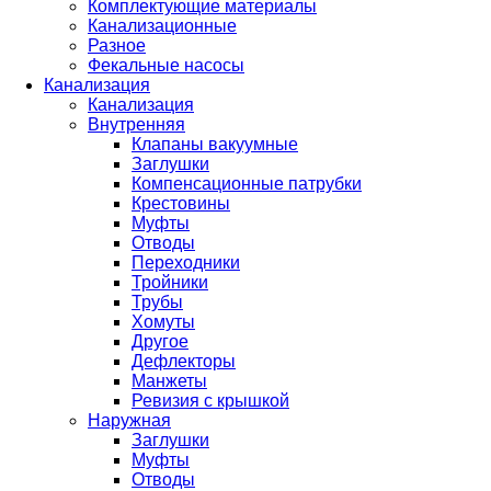
Комплектующие материалы
Канализационные
Разное
Фекальные насосы
Канализация
Канализация
Внутренняя
Клапаны вакуумные
Заглушки
Компенсационные патрубки
Крестовины
Муфты
Отводы
Переходники
Тройники
Трубы
Хомуты
Другое
Дефлекторы
Манжеты
Ревизия с крышкой
Наружная
Заглушки
Муфты
Отводы