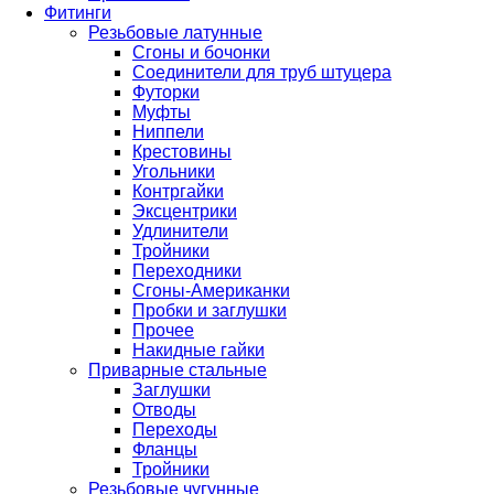
Фитинги
Резьбовые латунные
Сгоны и бочонки
Соединители для труб штуцера
Футорки
Муфты
Ниппели
Крестовины
Угольники
Контргайки
Эксцентрики
Удлинители
Тройники
Переходники
Сгоны-Американки
Пробки и заглушки
Прочее
Накидные гайки
Приварные стальные
Заглушки
Отводы
Переходы
Фланцы
Тройники
Резьбовые чугунные