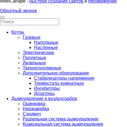
WebCanape -
быстрое создание сайтов
и
продвижение
Обратный звонок
Котлы
Газовые
Напольные
Настенные
Электрические
Пеллетные
Дизельные
Твердотопливные
Дополнительное оборудование
Стабилизаторы напряжения
Термостаты комнатные
Ингибиторы
Дозаторы
Дымоудаление и воздухозабор
Оцинковка
Нержавейка
Сэндвич
Раздельная система дымоудаления
Коаксиальная система дымоудаления