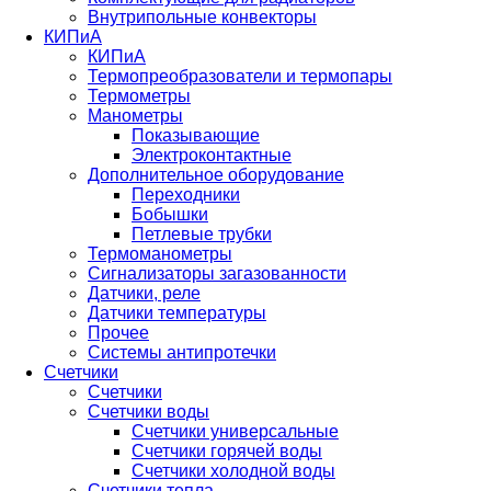
Внутрипольные конвекторы
КИПиА
КИПиА
Термопреобразователи и термопары
Термометры
Манометры
Показывающие
Электроконтактные
Дополнительное оборудование
Переходники
Бобышки
Петлевые трубки
Термоманометры
Сигнализаторы загазованности
Датчики, реле
Датчики температуры
Прочее
Системы антипротечки
Счетчики
Счетчики
Счетчики воды
Счетчики универсальные
Счетчики горячей воды
Счетчики холодной воды
Счетчики тепла