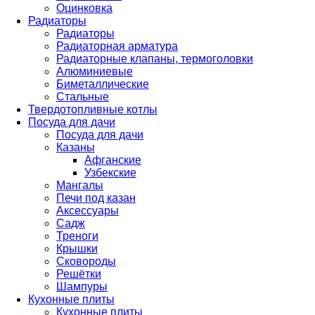
Оцинковка
Радиаторы
Радиаторы
Радиаторная арматура
Радиаторные клапаны, термоголовки
Алюминиевые
Биметаллические
Стальные
Твердотопливные котлы
Посуда для дачи
Посуда для дачи
Казаны
Афганские
Узбекские
Мангалы
Печи под казан
Аксессуары
Садж
Треноги
Крышки
Сковороды
Решётки
Шампуры
Кухонные плиты
Кухонные плиты