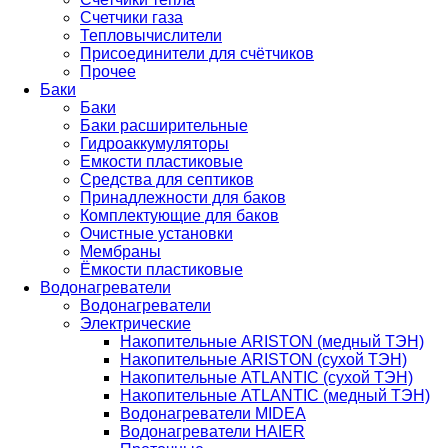
Счетчики газа
Тепловычислители
Присоединители для счётчиков
Прочее
Баки
Баки
Баки расширительные
Гидроаккумуляторы
Емкости пластиковые
Средства для септиков
Принадлежности для баков
Комплектующие для баков
Очистные установки
Мембраны
Ёмкости пластиковые
Водонагреватели
Водонагреватели
Электрические
Накопительные ARISTON (медный ТЭН)
Накопительные ARISTON (сухой ТЭН)
Накопительные ATLANTIC (сухой ТЭН)
Накопительные ATLANTIC (медный ТЭН)
Водонагреватели MIDEA
Водонагреватели HAIER