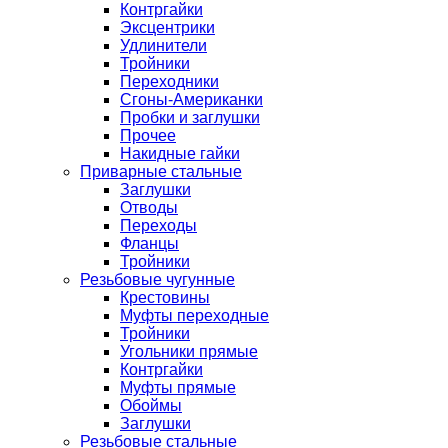
Контргайки
Эксцентрики
Удлинители
Тройники
Переходники
Сгоны-Американки
Пробки и заглушки
Прочее
Накидные гайки
Приварные стальные
Заглушки
Отводы
Переходы
Фланцы
Тройники
Резьбовые чугунные
Крестовины
Муфты переходные
Тройники
Угольники прямые
Контргайки
Муфты прямые
Обоймы
Заглушки
Резьбовые стальные