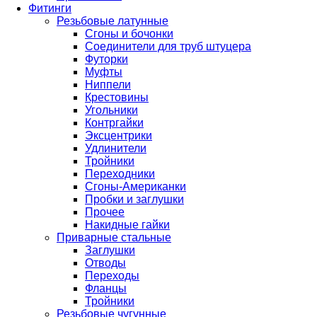
Фитинги
Резьбовые латунные
Сгоны и бочонки
Соединители для труб штуцера
Футорки
Муфты
Ниппели
Крестовины
Угольники
Контргайки
Эксцентрики
Удлинители
Тройники
Переходники
Сгоны-Американки
Пробки и заглушки
Прочее
Накидные гайки
Приварные стальные
Заглушки
Отводы
Переходы
Фланцы
Тройники
Резьбовые чугунные