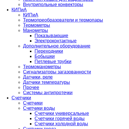
Внутрипольные конвекторы
КИПиА
КИПиА
Термопреобразователи и термопары
Термометры
Манометры
Показывающие
Электроконтактные
Дополнительное оборудование
Переходники
Бобышки
Петлевые трубки
Термоманометры
Сигнализаторы загазованности
Датчики, реле
Датчики температуры
Прочее
Системы антипротечки
Счетчики
Счетчики
Счетчики воды
Счетчики универсальные
Счетчики горячей воды
Счетчики холодной воды
Счетчики тепла