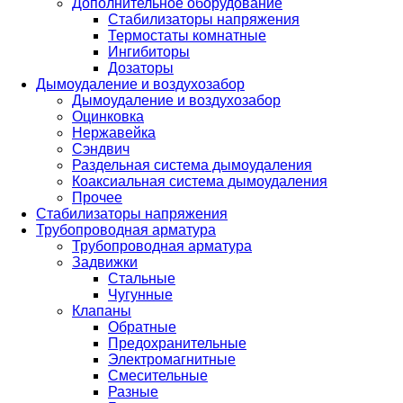
Дополнительное оборудование
Стабилизаторы напряжения
Термостаты комнатные
Ингибиторы
Дозаторы
Дымоудаление и воздухозабор
Дымоудаление и воздухозабор
Оцинковка
Нержавейка
Сэндвич
Раздельная система дымоудаления
Коаксиальная система дымоудаления
Прочее
Стабилизаторы напряжения
Трубопроводная арматура
Трубопроводная арматура
Задвижки
Стальные
Чугунные
Клапаны
Обратные
Предохранительные
Электромагнитные
Смесительные
Разные