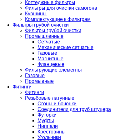
Коттеджные фильтры
Фильтры для очистки самогона
Кувшины
Комплектующие к фильтрам
Фильтры грубой очистки
Фильтры грубой очистки
Промышленные
Сетчатые
Механические сетчатые
Газовые
Магнитные
Фланцевые
Фильтрующие элементы
Газовые
Промывные
Фитинги
Фитинги
Резьбовые латунные
Сгоны и бочонки
Соединители для труб штуцера
Футорки
Муфты
Ниппели
Крестовины
Угольники