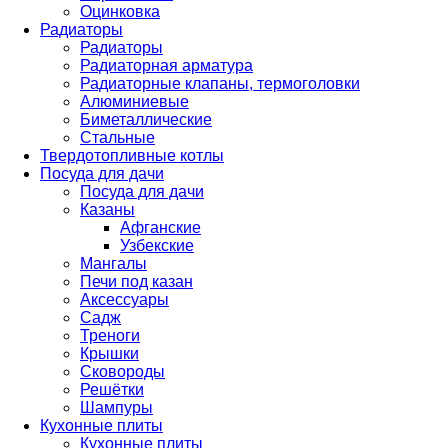
Оцинковка
Радиаторы
Радиаторы
Радиаторная арматура
Радиаторные клапаны, термоголовки
Алюминиевые
Биметаллические
Стальные
Твердотопливные котлы
Посуда для дачи
Посуда для дачи
Казаны
Афганские
Узбекские
Мангалы
Печи под казан
Аксессуары
Садж
Треноги
Крышки
Сковороды
Решётки
Шампуры
Кухонные плиты
Кухонные плиты