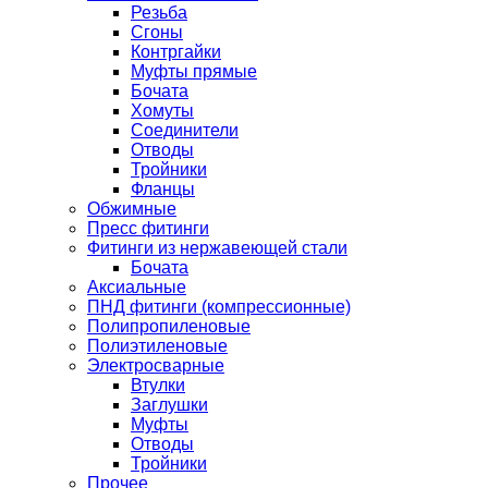
Резьба
Сгоны
Контргайки
Муфты прямые
Бочата
Хомуты
Соединители
Отводы
Тройники
Фланцы
Обжимные
Пресс фитинги
Фитинги из нержавеющей стали
Бочата
Аксиальные
ПНД фитинги (компрессионные)
Полипропиленовые
Полиэтиленовые
Электросварные
Втулки
Заглушки
Муфты
Отводы
Тройники
Прочее