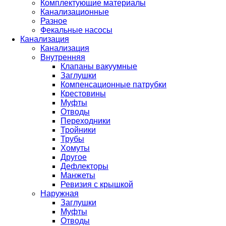
Комплектующие материалы
Канализационные
Разное
Фекальные насосы
Канализация
Канализация
Внутренняя
Клапаны вакуумные
Заглушки
Компенсационные патрубки
Крестовины
Муфты
Отводы
Переходники
Тройники
Трубы
Хомуты
Другое
Дефлекторы
Манжеты
Ревизия с крышкой
Наружная
Заглушки
Муфты
Отводы