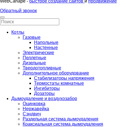
WebCanape -
быстрое создание сайтов
и
продвижение
Обратный звонок
Котлы
Газовые
Напольные
Настенные
Электрические
Пеллетные
Дизельные
Твердотопливные
Дополнительное оборудование
Стабилизаторы напряжения
Термостаты комнатные
Ингибиторы
Дозаторы
Дымоудаление и воздухозабор
Оцинковка
Нержавейка
Сэндвич
Раздельная система дымоудаления
Коаксиальная система дымоудаления