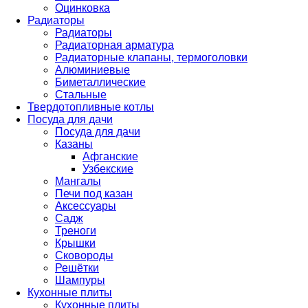
Оцинковка
Радиаторы
Радиаторы
Радиаторная арматура
Радиаторные клапаны, термоголовки
Алюминиевые
Биметаллические
Стальные
Твердотопливные котлы
Посуда для дачи
Посуда для дачи
Казаны
Афганские
Узбекские
Мангалы
Печи под казан
Аксессуары
Садж
Треноги
Крышки
Сковороды
Решётки
Шампуры
Кухонные плиты
Кухонные плиты