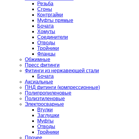
Резьба
Сгоны
Контргайки
Муфты прямые
Бочата
Хомуты
Соединители
Отводы
Тройники
Фланцы
Обжимные
Пресс фитинги
Фитинги из нержавеющей стали
Бочата
Аксиальные
ПНД фитинги (компрессионные)
Полипропиленовые
Полиэтиленовые
Электросварные
Втулки
Заглушки
Муфты
Отводы
Тройники
Прочее