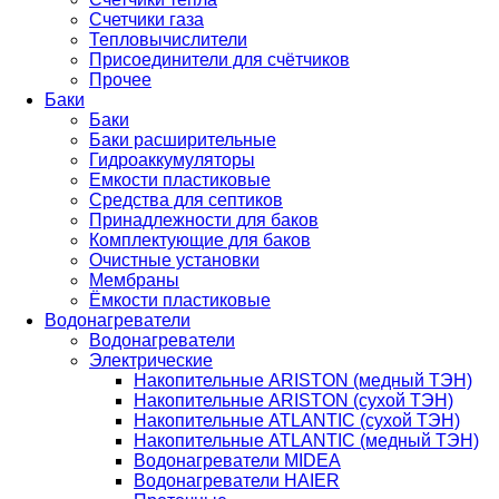
Счетчики газа
Тепловычислители
Присоединители для счётчиков
Прочее
Баки
Баки
Баки расширительные
Гидроаккумуляторы
Емкости пластиковые
Средства для септиков
Принадлежности для баков
Комплектующие для баков
Очистные установки
Мембраны
Ёмкости пластиковые
Водонагреватели
Водонагреватели
Электрические
Накопительные ARISTON (медный ТЭН)
Накопительные ARISTON (сухой ТЭН)
Накопительные ATLANTIC (сухой ТЭН)
Накопительные ATLANTIC (медный ТЭН)
Водонагреватели MIDEA
Водонагреватели HAIER