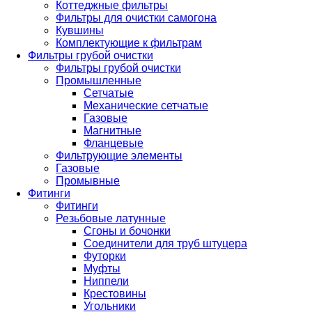
Коттеджные фильтры
Фильтры для очистки самогона
Кувшины
Комплектующие к фильтрам
Фильтры грубой очистки
Фильтры грубой очистки
Промышленные
Сетчатые
Механические сетчатые
Газовые
Магнитные
Фланцевые
Фильтрующие элементы
Газовые
Промывные
Фитинги
Фитинги
Резьбовые латунные
Сгоны и бочонки
Соединители для труб штуцера
Футорки
Муфты
Ниппели
Крестовины
Угольники