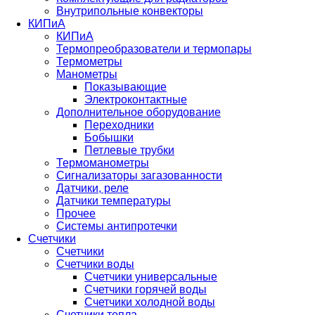
Внутрипольные конвекторы
КИПиА
КИПиА
Термопреобразователи и термопары
Термометры
Манометры
Показывающие
Электроконтактные
Дополнительное оборудование
Переходники
Бобышки
Петлевые трубки
Термоманометры
Сигнализаторы загазованности
Датчики, реле
Датчики температуры
Прочее
Системы антипротечки
Счетчики
Счетчики
Счетчики воды
Счетчики универсальные
Счетчики горячей воды
Счетчики холодной воды
Счетчики тепла