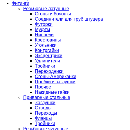
Фитинги
Резьбовые латунные
Сгоны и бочонки
Соединители для труб штуцера
Футорки
Муфты
Ниппели
Крестовины
Угольники
Контргайки
Эксцентрики
Удлинители
Тройники
Переходники
Сгоны-Американки
Пробки и заглушки
Прочее
Накидные гайки
Приварные стальные
Заглушки
Отводы
Переходы
Фланцы
Тройники
Резьбовые чугунные