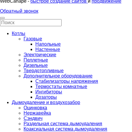
WebCanape -
быстрое создание сайтов
и
продвижение
Обратный звонок
Котлы
Газовые
Напольные
Настенные
Электрические
Пеллетные
Дизельные
Твердотопливные
Дополнительное оборудование
Стабилизаторы напряжения
Термостаты комнатные
Ингибиторы
Дозаторы
Дымоудаление и воздухозабор
Оцинковка
Нержавейка
Сэндвич
Раздельная система дымоудаления
Коаксиальная система дымоудаления