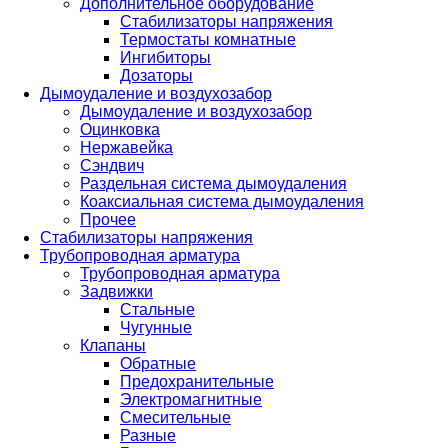
Дополнительное оборудование
Стабилизаторы напряжения
Термостаты комнатные
Ингибиторы
Дозаторы
Дымоудаление и воздухозабор
Дымоудаление и воздухозабор
Оцинковка
Нержавейка
Сэндвич
Раздельная система дымоудаления
Коаксиальная система дымоудаления
Прочее
Стабилизаторы напряжения
Трубопроводная арматура
Трубопроводная арматура
Задвижки
Стальные
Чугунные
Клапаны
Обратные
Предохранительные
Электромагнитные
Смесительные
Разные