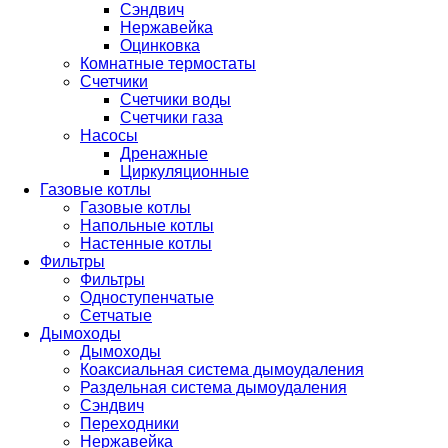
Сэндвич
Нержавейка
Оцинковка
Комнатные термостаты
Счетчики
Счетчики воды
Счетчики газа
Насосы
Дренажные
Циркуляционные
Газовые котлы
Газовые котлы
Напольные котлы
Настенные котлы
Фильтры
Фильтры
Одноступенчатые
Сетчатые
Дымоходы
Дымоходы
Коаксиальная система дымоудаления
Раздельная система дымоудаления
Сэндвич
Переходники
Нержавейка