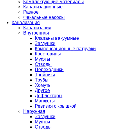
Комплектующие материалы
Канализационные
Разное
Фекальные насосы
Канализация
Канализация
Внутренняя
Клапаны вакуумные
Заглушки
Компенсационные патрубки
Крестовины
Муфты
Отводы
Переходники
Тройники
Трубы
Хомуты
Другое
Дефлекторы
Манжеты
Ревизия с крышкой
Наружная
Заглушки
Муфты
Отводы