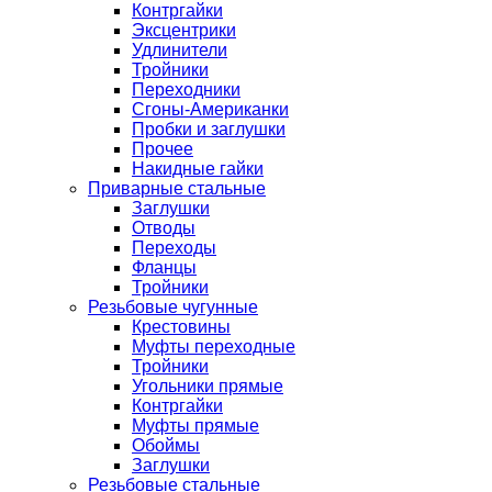
Контргайки
Эксцентрики
Удлинители
Тройники
Переходники
Сгоны-Американки
Пробки и заглушки
Прочее
Накидные гайки
Приварные стальные
Заглушки
Отводы
Переходы
Фланцы
Тройники
Резьбовые чугунные
Крестовины
Муфты переходные
Тройники
Угольники прямые
Контргайки
Муфты прямые
Обоймы
Заглушки
Резьбовые стальные