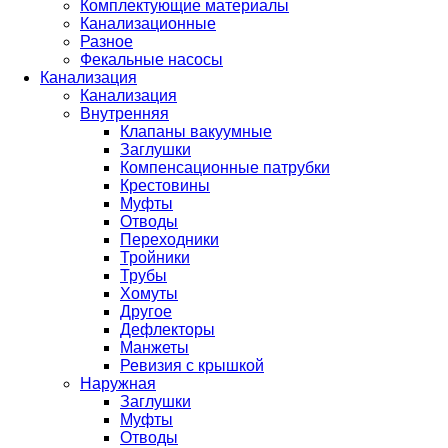
Комплектующие материалы
Канализационные
Разное
Фекальные насосы
Канализация
Канализация
Внутренняя
Клапаны вакуумные
Заглушки
Компенсационные патрубки
Крестовины
Муфты
Отводы
Переходники
Тройники
Трубы
Хомуты
Другое
Дефлекторы
Манжеты
Ревизия с крышкой
Наружная
Заглушки
Муфты
Отводы