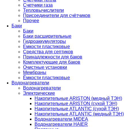
Счетчики газа
Тепловычислители
Присоединители для счётчиков
Прочее
Баки
Баки
Баки расширительные
Гидроаккумуляторы
Емкости пластиковые
Средства для септиков
Принадлежности для баков
Комплектующие для баков
Очистные установки
Мембраны
Ёмкости пластиковые
Водонагреватели
Водонагреватели
Электрические
Накопительные ARISTON (медный ТЭН)
Накопительные ARISTON (сухой ТЭН)
Накопительные ATLANTIC (сухой ТЭН)
Накопительные ATLANTIC (медный ТЭН)
Водонагреватели MIDEA
Водонагреватели HAIER