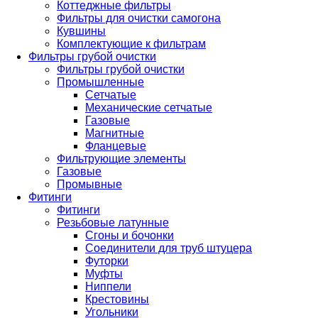
Коттеджные фильтры
Фильтры для очистки самогона
Кувшины
Комплектующие к фильтрам
Фильтры грубой очистки
Фильтры грубой очистки
Промышленные
Сетчатые
Механические сетчатые
Газовые
Магнитные
Фланцевые
Фильтрующие элементы
Газовые
Промывные
Фитинги
Фитинги
Резьбовые латунные
Сгоны и бочонки
Соединители для труб штуцера
Футорки
Муфты
Ниппели
Крестовины
Угольники