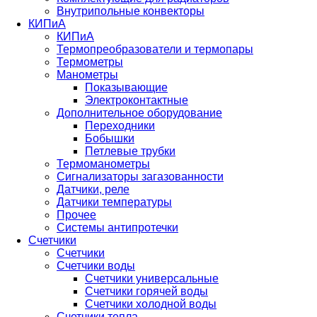
Внутрипольные конвекторы
КИПиА
КИПиА
Термопреобразователи и термопары
Термометры
Манометры
Показывающие
Электроконтактные
Дополнительное оборудование
Переходники
Бобышки
Петлевые трубки
Термоманометры
Сигнализаторы загазованности
Датчики, реле
Датчики температуры
Прочее
Системы антипротечки
Счетчики
Счетчики
Счетчики воды
Счетчики универсальные
Счетчики горячей воды
Счетчики холодной воды
Счетчики тепла