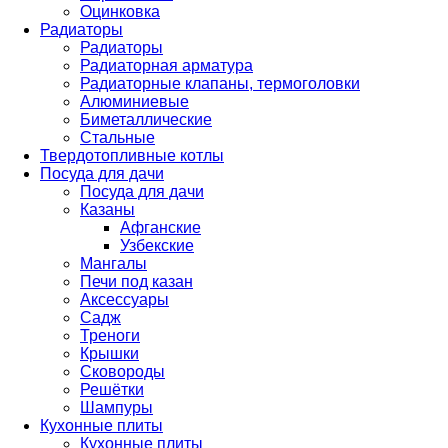
Оцинковка
Радиаторы
Радиаторы
Радиаторная арматура
Радиаторные клапаны, термоголовки
Алюминиевые
Биметаллические
Стальные
Твердотопливные котлы
Посуда для дачи
Посуда для дачи
Казаны
Афганские
Узбекские
Мангалы
Печи под казан
Аксессуары
Садж
Треноги
Крышки
Сковороды
Решётки
Шампуры
Кухонные плиты
Кухонные плиты