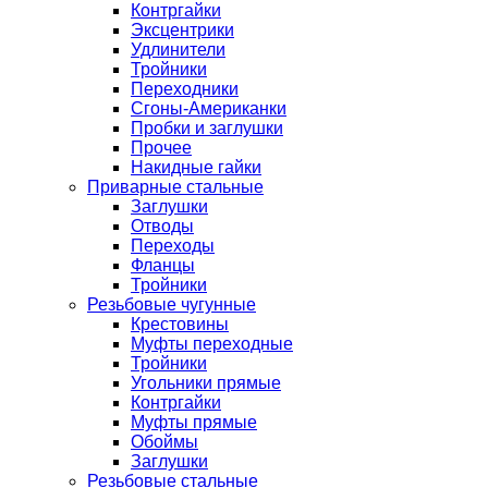
Контргайки
Эксцентрики
Удлинители
Тройники
Переходники
Сгоны-Американки
Пробки и заглушки
Прочее
Накидные гайки
Приварные стальные
Заглушки
Отводы
Переходы
Фланцы
Тройники
Резьбовые чугунные
Крестовины
Муфты переходные
Тройники
Угольники прямые
Контргайки
Муфты прямые
Обоймы
Заглушки
Резьбовые стальные