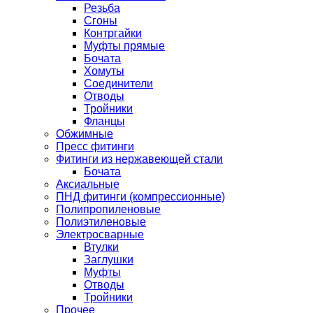
Резьба
Сгоны
Контргайки
Муфты прямые
Бочата
Хомуты
Соединители
Отводы
Тройники
Фланцы
Обжимные
Пресс фитинги
Фитинги из нержавеющей стали
Бочата
Аксиальные
ПНД фитинги (компрессионные)
Полипропиленовые
Полиэтиленовые
Электросварные
Втулки
Заглушки
Муфты
Отводы
Тройники
Прочее