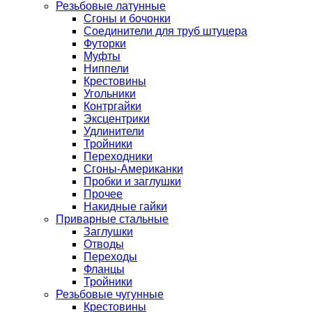
Резьбовые латунные
Сгоны и бочонки
Соединители для труб штуцера
Футорки
Муфты
Ниппели
Крестовины
Угольники
Контргайки
Эксцентрики
Удлинители
Тройники
Переходники
Сгоны-Американки
Пробки и заглушки
Прочее
Накидные гайки
Приварные стальные
Заглушки
Отводы
Переходы
Фланцы
Тройники
Резьбовые чугунные
Крестовины