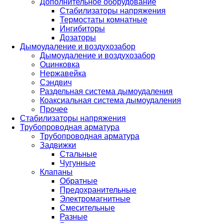
Дополнительное оборудование
Стабилизаторы напряжения
Термостаты комнатные
Ингибиторы
Дозаторы
Дымоудаление и воздухозабор
Дымоудаление и воздухозабор
Оцинковка
Нержавейка
Сэндвич
Раздельная система дымоудаления
Коаксиальная система дымоудаления
Прочее
Стабилизаторы напряжения
Трубопроводная арматура
Трубопроводная арматура
Задвижки
Стальные
Чугунные
Клапаны
Обратные
Предохранительные
Электромагнитные
Смесительные
Разные