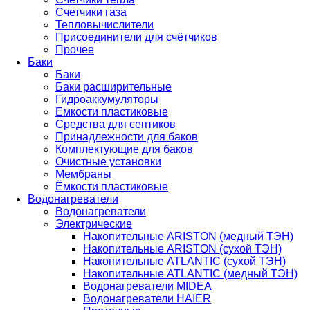
Счетчики газа
Тепловычислители
Присоединители для счётчиков
Прочее
Баки
Баки
Баки расширительные
Гидроаккумуляторы
Емкости пластиковые
Средства для септиков
Принадлежности для баков
Комплектующие для баков
Очистные установки
Мембраны
Ёмкости пластиковые
Водонагреватели
Водонагреватели
Электрические
Накопительные ARISTON (медный ТЭН)
Накопительные ARISTON (сухой ТЭН)
Накопительные ATLANTIC (сухой ТЭН)
Накопительные ATLANTIC (медный ТЭН)
Водонагреватели MIDEA
Водонагреватели HAIER