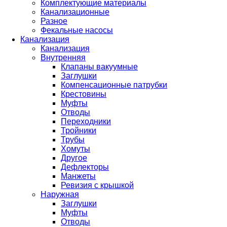
Комплектующие материалы
Канализационные
Разное
Фекальные насосы
Канализация
Канализация
Внутренняя
Клапаны вакуумные
Заглушки
Компенсационные патрубки
Крестовины
Муфты
Отводы
Переходники
Тройники
Трубы
Хомуты
Другое
Дефлекторы
Манжеты
Ревизия с крышкой
Наружная
Заглушки
Муфты
Отводы