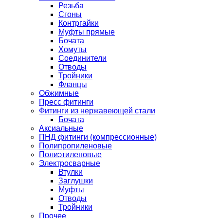
Резьба
Сгоны
Контргайки
Муфты прямые
Бочата
Хомуты
Соединители
Отводы
Тройники
Фланцы
Обжимные
Пресс фитинги
Фитинги из нержавеющей стали
Бочата
Аксиальные
ПНД фитинги (компрессионные)
Полипропиленовые
Полиэтиленовые
Электросварные
Втулки
Заглушки
Муфты
Отводы
Тройники
Прочее