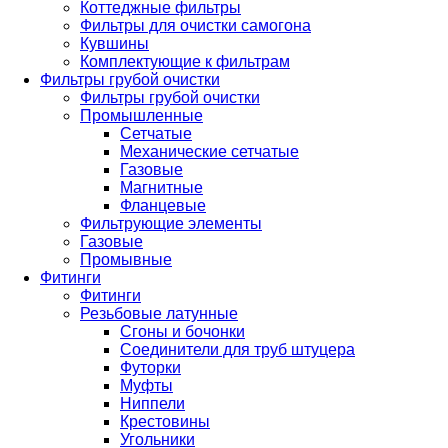
Коттеджные фильтры
Фильтры для очистки самогона
Кувшины
Комплектующие к фильтрам
Фильтры грубой очистки
Фильтры грубой очистки
Промышленные
Сетчатые
Механические сетчатые
Газовые
Магнитные
Фланцевые
Фильтрующие элементы
Газовые
Промывные
Фитинги
Фитинги
Резьбовые латунные
Сгоны и бочонки
Соединители для труб штуцера
Футорки
Муфты
Ниппели
Крестовины
Угольники