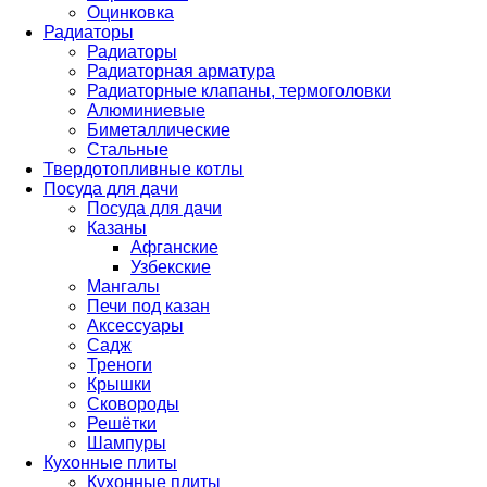
Оцинковка
Радиаторы
Радиаторы
Радиаторная арматура
Радиаторные клапаны, термоголовки
Алюминиевые
Биметаллические
Стальные
Твердотопливные котлы
Посуда для дачи
Посуда для дачи
Казаны
Афганские
Узбекские
Мангалы
Печи под казан
Аксессуары
Садж
Треноги
Крышки
Сковороды
Решётки
Шампуры
Кухонные плиты
Кухонные плиты