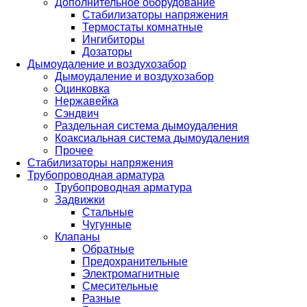
Дополнительное оборудование
Стабилизаторы напряжения
Термостаты комнатные
Ингибиторы
Дозаторы
Дымоудаление и воздухозабор
Дымоудаление и воздухозабор
Оцинковка
Нержавейка
Сэндвич
Раздельная система дымоудаления
Коаксиальная система дымоудаления
Прочее
Стабилизаторы напряжения
Трубопроводная арматура
Трубопроводная арматура
Задвижки
Стальные
Чугунные
Клапаны
Обратные
Предохранительные
Электромагнитные
Смесительные
Разные