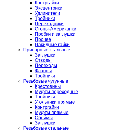
Контргайки
Эксцентрики
Удлинители
Тройники
Переходники
Сгоны-Американки
Пробки и заглушки
Прочее
Накидные гайки
Приварные стальные
Заглушки
Отводы
Переходы
Фланцы
Тройники
Резьбовые чугунные
Крестовины
Муфты переходные
Тройники
Угольники прямые
Контргайки
Муфты прямые
Обоймы
Заглушки
Резьбовые стальные