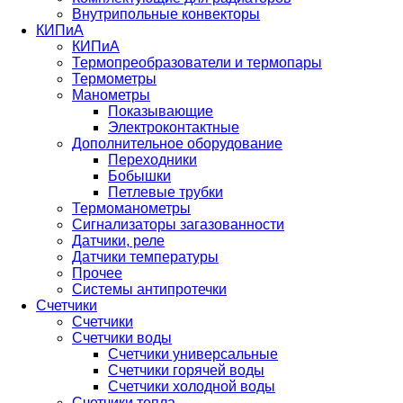
Внутрипольные конвекторы
КИПиА
КИПиА
Термопреобразователи и термопары
Термометры
Манометры
Показывающие
Электроконтактные
Дополнительное оборудование
Переходники
Бобышки
Петлевые трубки
Термоманометры
Сигнализаторы загазованности
Датчики, реле
Датчики температуры
Прочее
Системы антипротечки
Счетчики
Счетчики
Счетчики воды
Счетчики универсальные
Счетчики горячей воды
Счетчики холодной воды
Счетчики тепла