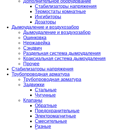
Дополнительное оборудование
Стабилизаторы напряжения
Термостаты комнатные
Ингибиторы
Дозаторы
Дымоудаление и воздухозабор
Дымоудаление и воздухозабор
Оцинковка
Нержавейка
Сэндвич
Раздельная система дымоудаления
Коаксиальная система дымоудаления
Прочее
Стабилизаторы напряжения
Трубопроводная арматура
Трубопроводная арматура
Задвижки
Стальные
Чугунные
Клапаны
Обратные
Предохранительные
Электромагнитные
Смесительные
Разные