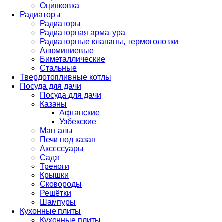
Оцинковка
Радиаторы
Радиаторы
Радиаторная арматура
Радиаторные клапаны, термоголовки
Алюминиевые
Биметаллические
Стальные
Твердотопливные котлы
Посуда для дачи
Посуда для дачи
Казаны
Афганские
Узбекские
Мангалы
Печи под казан
Аксессуары
Садж
Треноги
Крышки
Сковороды
Решётки
Шампуры
Кухонные плиты
Кухонные плиты