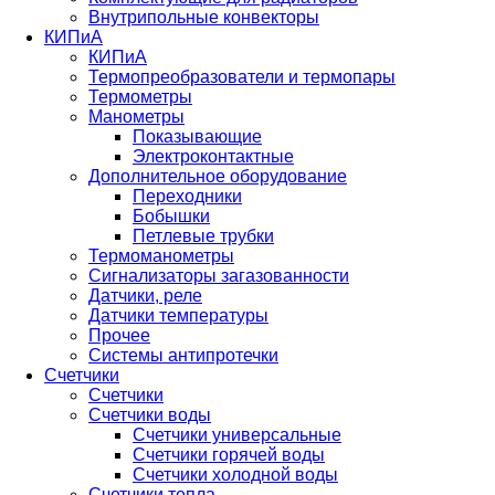
Внутрипольные конвекторы
КИПиА
КИПиА
Термопреобразователи и термопары
Термометры
Манометры
Показывающие
Электроконтактные
Дополнительное оборудование
Переходники
Бобышки
Петлевые трубки
Термоманометры
Сигнализаторы загазованности
Датчики, реле
Датчики температуры
Прочее
Системы антипротечки
Счетчики
Счетчики
Счетчики воды
Счетчики универсальные
Счетчики горячей воды
Счетчики холодной воды
Счетчики тепла