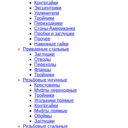
Контргайки
Эксцентрики
Удлинители
Тройники
Переходники
Сгоны-Американки
Пробки и заглушки
Прочее
Накидные гайки
Приварные стальные
Заглушки
Отводы
Переходы
Фланцы
Тройники
Резьбовые чугунные
Крестовины
Муфты переходные
Тройники
Угольники прямые
Контргайки
Муфты прямые
Обоймы
Заглушки
Резьбовые стальные