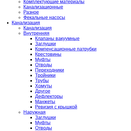
Комплектующие материалы
Канализационные
Разное
Фекальные насосы
Канализация
Канализация
Внутренняя
Клапаны вакуумные
Заглушки
Компенсационные патрубки
Крестовины
Муфты
Отводы
Переходники
Тройники
Трубы
Хомуты
Другое
Дефлекторы
Манжеты
Ревизия с крышкой
Наружная
Заглушки
Муфты
Отводы