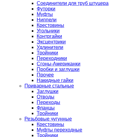
Соединители для труб штуцера
Футорки
Муфты
Ниппели
Крестовины
Угольники
Контргайки
Эксцентрики
Удлинители
Тройники
Переходники
Сгоны-Американки
Пробки и заглушки
Прочее
Накидные гайки
Приварные стальные
Заглушки
Отводы
Переходы
Фланцы
Тройники
Резьбовые чугунные
Крестовины
Муфты переходные
Тройники