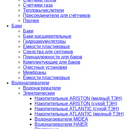
Счетчики газа
Тепловычислители
Присоединители для счётчиков
Прочее
Баки
Баки
Баки расширительные
Гидроаккумуляторы
Емкости пластиковые
Средства для септиков
Принадлежности для баков
Комплектующие для баков
Очистные установки
Мембраны
Ёмкости пластиковые
Водонагреватели
Водонагреватели
Электрические
Накопительные ARISTON (медный ТЭН)
Накопительные ARISTON (сухой ТЭН)
Накопительные ATLANTIC (сухой ТЭН)
Накопительные ATLANTIC (медный ТЭН)
Водонагреватели MIDEA
Водонагреватели HAIER