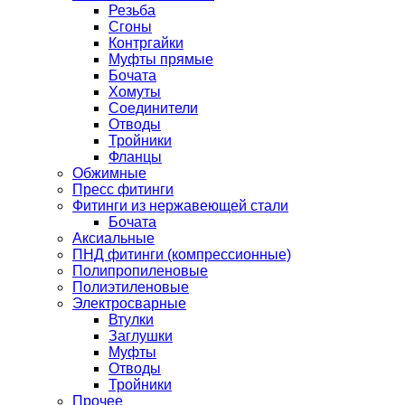
Резьба
Сгоны
Контргайки
Муфты прямые
Бочата
Хомуты
Соединители
Отводы
Тройники
Фланцы
Обжимные
Пресс фитинги
Фитинги из нержавеющей стали
Бочата
Аксиальные
ПНД фитинги (компрессионные)
Полипропиленовые
Полиэтиленовые
Электросварные
Втулки
Заглушки
Муфты
Отводы
Тройники
Прочее