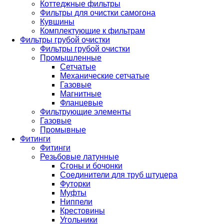
Коттеджные фильтры
Фильтры для очистки самогона
Кувшины
Комплектующие к фильтрам
Фильтры грубой очистки
Фильтры грубой очистки
Промышленные
Сетчатые
Механические сетчатые
Газовые
Магнитные
Фланцевые
Фильтрующие элементы
Газовые
Промывные
Фитинги
Фитинги
Резьбовые латунные
Сгоны и бочонки
Соединители для труб штуцера
Футорки
Муфты
Ниппели
Крестовины
Угольники