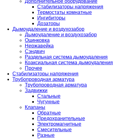
Дополнительное оборудование
Стабилизаторы напряжения
Термостаты комнатные
Ингибиторы
Дозаторы
Дымоудаление и воздухозабор
Дымоудаление и воздухозабор
Оцинковка
Нержавейка
Сэндвич
Раздельная система дымоудаления
Коаксиальная система дымоудаления
Прочее
Стабилизаторы напряжения
Трубопроводная арматура
Трубопроводная арматура
Задвижки
Стальные
Чугунные
Клапаны
Обратные
Предохранительные
Электромагнитные
Смесительные
Разные