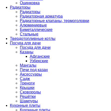
Оцинковка
Радиаторы
Радиаторы
Радиаторная арматура
Радиаторные клапаны, термоголовки
Алюминиевые
Биметаллические
Стальные
Твердотопливные котлы
Посуда для дачи
Посуда для дачи
Казаны
Афганские
Узбекские
Мангалы
Печи под казан
Аксессуары
Садж
Треноги
Крышки
Сковороды
Решётки
Шампуры
Кухонные плиты
Кухонные плиты