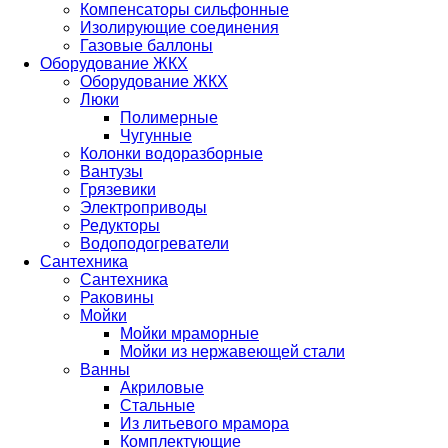
Компенсаторы сильфонные
Изолирующие соединения
Газовые баллоны
Оборудование ЖКХ
Оборудование ЖКХ
Люки
Полимерные
Чугунные
Колонки водоразборные
Вантузы
Грязевики
Электроприводы
Редукторы
Водоподогреватели
Сантехника
Сантехника
Раковины
Мойки
Мойки мраморные
Мойки из нержавеющей стали
Ванны
Акриловые
Стальные
Из литьевого мрамора
Комплектующие