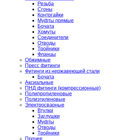
Резьба
Сгоны
Контргайки
Муфты прямые
Бочата
Хомуты
Соединители
Отводы
Тройники
Фланцы
Обжимные
Пресс фитинги
Фитинги из нержавеющей стали
Бочата
Аксиальные
ПНД фитинги (компрессионные)
Полипропиленовые
Полиэтиленовые
Электросварные
Втулки
Заглушки
Муфты
Отводы
Тройники
Прочее