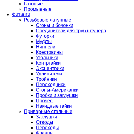
Газовые
Промывные
Фитинги
Резьбовые латунные
Сгоны и бочонки
Соединители для труб штуцера
Футорки
Муфты
Ниппели
Крестовины
Угольники
Контргайки
Эксцентрики
Удлинители
Тройники
Переходники
Сгоны-Американки
Пробки и заглушки
Прочее
Накидные гайки
Приварные стальные
Заглушки
Отводы
Переходы
Фланцы