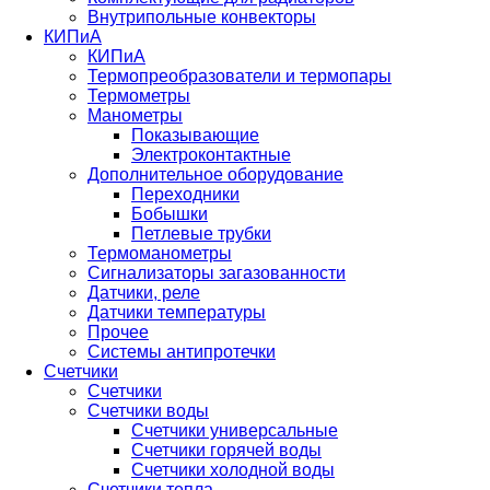
Внутрипольные конвекторы
КИПиА
КИПиА
Термопреобразователи и термопары
Термометры
Манометры
Показывающие
Электроконтактные
Дополнительное оборудование
Переходники
Бобышки
Петлевые трубки
Термоманометры
Сигнализаторы загазованности
Датчики, реле
Датчики температуры
Прочее
Системы антипротечки
Счетчики
Счетчики
Счетчики воды
Счетчики универсальные
Счетчики горячей воды
Счетчики холодной воды
Счетчики тепла