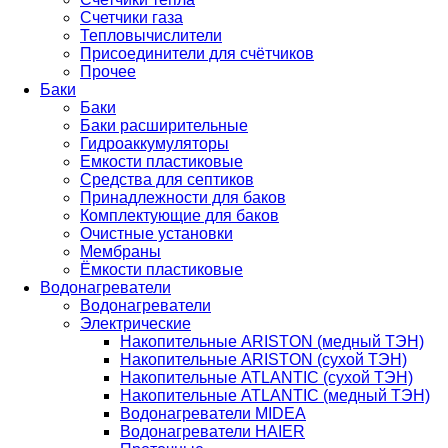
Счетчики газа
Тепловычислители
Присоединители для счётчиков
Прочее
Баки
Баки
Баки расширительные
Гидроаккумуляторы
Емкости пластиковые
Средства для септиков
Принадлежности для баков
Комплектующие для баков
Очистные установки
Мембраны
Ёмкости пластиковые
Водонагреватели
Водонагреватели
Электрические
Накопительные ARISTON (медный ТЭН)
Накопительные ARISTON (сухой ТЭН)
Накопительные ATLANTIC (сухой ТЭН)
Накопительные ATLANTIC (медный ТЭН)
Водонагреватели MIDEA
Водонагреватели HAIER