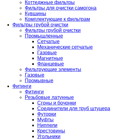
Коттеджные фильтры
Фильтры для очистки самогона
Кувшины
Комплектующие к фильтрам
Фильтры грубой очистки
Фильтры грубой очистки
Промышленные
Сетчатые
Механические сетчатые
Газовые
Магнитные
Фланцевые
Фильтрующие элементы
Газовые
Промывные
Фитинги
Фитинги
Резьбовые латунные
Сгоны и бочонки
Соединители для труб штуцера
Футорки
Муфты
Ниппели
Крестовины
Угольники