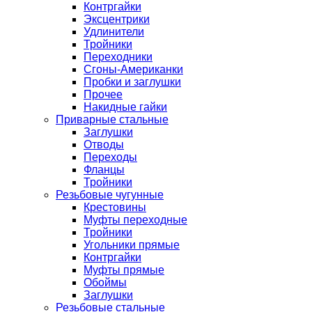
Контргайки
Эксцентрики
Удлинители
Тройники
Переходники
Сгоны-Американки
Пробки и заглушки
Прочее
Накидные гайки
Приварные стальные
Заглушки
Отводы
Переходы
Фланцы
Тройники
Резьбовые чугунные
Крестовины
Муфты переходные
Тройники
Угольники прямые
Контргайки
Муфты прямые
Обоймы
Заглушки
Резьбовые стальные