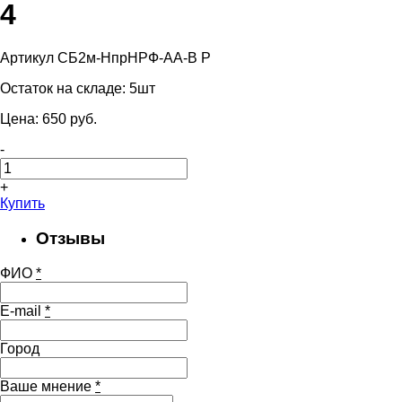
4
Артикул СБ2м-НпрНРФ-АА-В Р
Остаток на складе:
5шт
Цена:
650
pуб.
-
+
Купить
Отзывы
ФИО
*
E-mail
*
Город
Ваше мнение
*