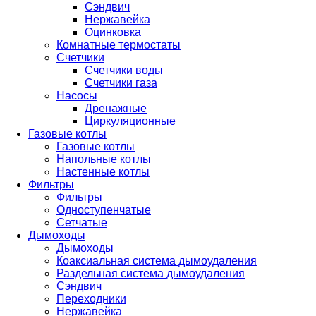
Сэндвич
Нержавейка
Оцинковка
Комнатные термостаты
Счетчики
Счетчики воды
Счетчики газа
Насосы
Дренажные
Циркуляционные
Газовые котлы
Газовые котлы
Напольные котлы
Настенные котлы
Фильтры
Фильтры
Одноступенчатые
Сетчатые
Дымоходы
Дымоходы
Коаксиальная система дымоудаления
Раздельная система дымоудаления
Сэндвич
Переходники
Нержавейка