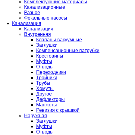
Комплектующие материалы
Канализационные
Разное
Фекальные насосы
Канализация
Канализация
Внутренняя
Клапаны вакуумные
Заглушки
Компенсационные патрубки
Крестовины
Муфты
Отводы
Переходники
Тройники
Трубы
Хомуты
Другое
Дефлекторы
Манжеты
Ревизия с крышкой
Наружная
Заглушки
Муфты
Отводы