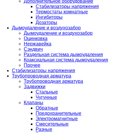
Дополнительное оборудование
Стабилизаторы напряжения
Термостаты комнатные
Ингибиторы
Дозаторы
Дымоудаление и воздухозабор
Дымоудаление и воздухозабор
Оцинковка
Нержавейка
Сэндвич
Раздельная система дымоудаления
Коаксиальная система дымоудаления
Прочее
Стабилизаторы напряжения
Трубопроводная арматура
Трубопроводная арматура
Задвижки
Стальные
Чугунные
Клапаны
Обратные
Предохранительные
Электромагнитные
Смесительные
Разные