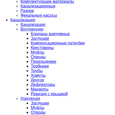
Комплектующие материалы
Канализационные
Разное
Фекальные насосы
Канализация
Канализация
Внутренняя
Клапаны вакуумные
Заглушки
Компенсационные патрубки
Крестовины
Муфты
Отводы
Переходники
Тройники
Трубы
Хомуты
Другое
Дефлекторы
Манжеты
Ревизия с крышкой
Наружная
Заглушки
Муфты
Отводы