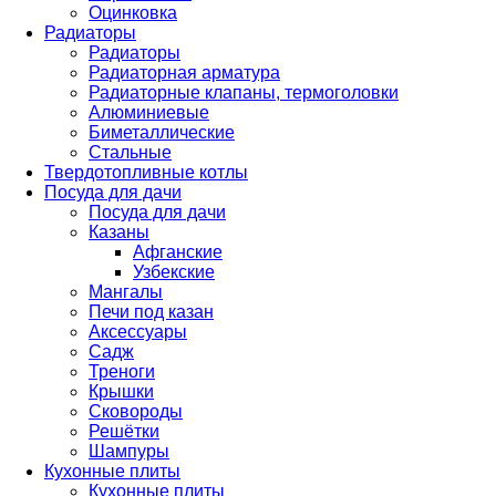
Оцинковка
Радиаторы
Радиаторы
Радиаторная арматура
Радиаторные клапаны, термоголовки
Алюминиевые
Биметаллические
Стальные
Твердотопливные котлы
Посуда для дачи
Посуда для дачи
Казаны
Афганские
Узбекские
Мангалы
Печи под казан
Аксессуары
Садж
Треноги
Крышки
Сковороды
Решётки
Шампуры
Кухонные плиты
Кухонные плиты