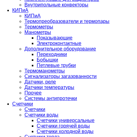
Внутрипольные конвекторы
КИПиА
КИПиА
Термопреобразователи и термопары
Термометры
Манометры
Показывающие
Электроконтактные
Дополнительное оборудование
Переходники
Бобышки
Петлевые трубки
Термоманометры
Сигнализаторы загазованности
Датчики, реле
Датчики температуры
Прочее
Системы антипротечки
Счетчики
Счетчики
Счетчики воды
Счетчики универсальные
Счетчики горячей воды
Счетчики холодной воды
Счетчики тепла