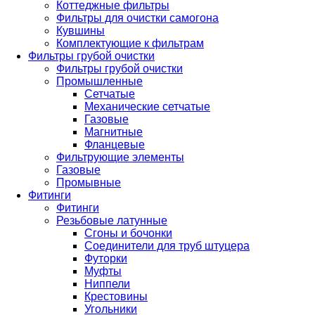
Коттеджные фильтры
Фильтры для очистки самогона
Кувшины
Комплектующие к фильтрам
Фильтры грубой очистки
Фильтры грубой очистки
Промышленные
Сетчатые
Механические сетчатые
Газовые
Магнитные
Фланцевые
Фильтрующие элементы
Газовые
Промывные
Фитинги
Фитинги
Резьбовые латунные
Сгоны и бочонки
Соединители для труб штуцера
Футорки
Муфты
Ниппели
Крестовины
Угольники