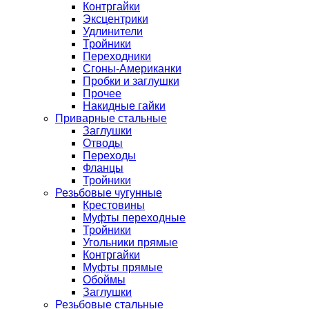
Контргайки
Эксцентрики
Удлинители
Тройники
Переходники
Сгоны-Американки
Пробки и заглушки
Прочее
Накидные гайки
Приварные стальные
Заглушки
Отводы
Переходы
Фланцы
Тройники
Резьбовые чугунные
Крестовины
Муфты переходные
Тройники
Угольники прямые
Контргайки
Муфты прямые
Обоймы
Заглушки
Резьбовые стальные