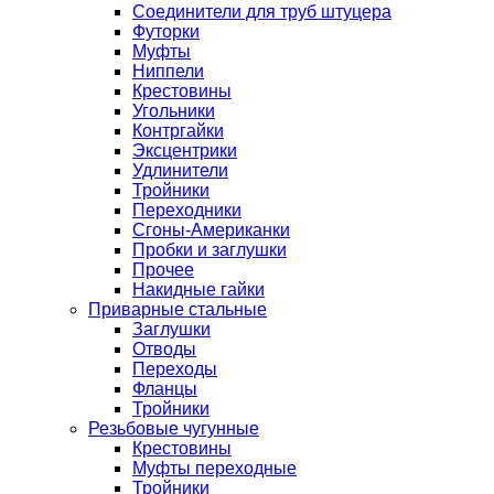
Соединители для труб штуцера
Футорки
Муфты
Ниппели
Крестовины
Угольники
Контргайки
Эксцентрики
Удлинители
Тройники
Переходники
Сгоны-Американки
Пробки и заглушки
Прочее
Накидные гайки
Приварные стальные
Заглушки
Отводы
Переходы
Фланцы
Тройники
Резьбовые чугунные
Крестовины
Муфты переходные
Тройники