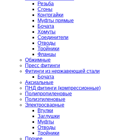
Резьба
Сгоны
Контргайки
Муфты прямые
Бочата
Хомуты
Соединители
Отводы
Тройники
Фланцы
Обжимные
Пресс фитинги
Фитинги из нержавеющей стали
Бочата
Аксиальные
ПНД фитинги (компрессионные)
Полипропиленовые
Полиэтиленовые
Электросварные
Втулки
Заглушки
Муфты
Отводы
Тройники
Прочее