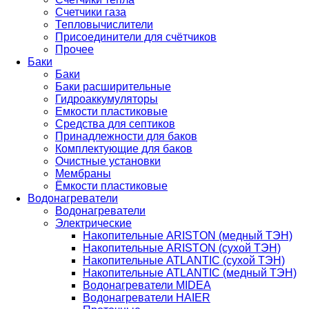
Счетчики газа
Тепловычислители
Присоединители для счётчиков
Прочее
Баки
Баки
Баки расширительные
Гидроаккумуляторы
Емкости пластиковые
Средства для септиков
Принадлежности для баков
Комплектующие для баков
Очистные установки
Мембраны
Ёмкости пластиковые
Водонагреватели
Водонагреватели
Электрические
Накопительные ARISTON (медный ТЭН)
Накопительные ARISTON (сухой ТЭН)
Накопительные ATLANTIC (сухой ТЭН)
Накопительные ATLANTIC (медный ТЭН)
Водонагреватели MIDEA
Водонагреватели HAIER