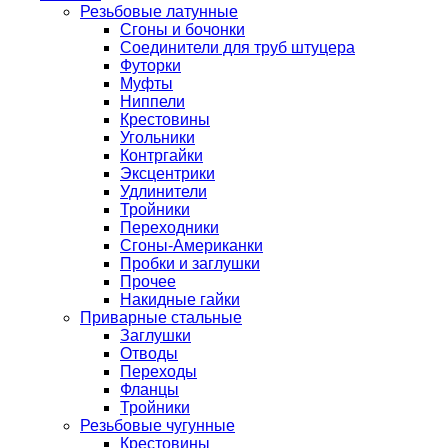
Резьбовые латунные
Сгоны и бочонки
Соединители для труб штуцера
Футорки
Муфты
Ниппели
Крестовины
Угольники
Контргайки
Эксцентрики
Удлинители
Тройники
Переходники
Сгоны-Американки
Пробки и заглушки
Прочее
Накидные гайки
Приварные стальные
Заглушки
Отводы
Переходы
Фланцы
Тройники
Резьбовые чугунные
Крестовины