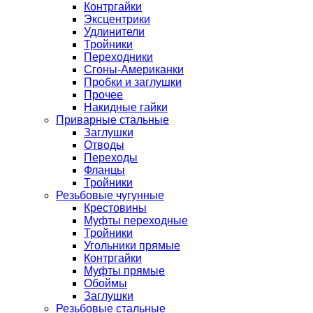
Контргайки
Эксцентрики
Удлинители
Тройники
Переходники
Сгоны-Американки
Пробки и заглушки
Прочее
Накидные гайки
Приварные стальные
Заглушки
Отводы
Переходы
Фланцы
Тройники
Резьбовые чугунные
Крестовины
Муфты переходные
Тройники
Угольники прямые
Контргайки
Муфты прямые
Обоймы
Заглушки
Резьбовые стальные