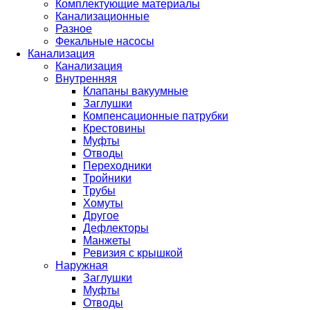
Комплектующие материалы
Канализационные
Разное
Фекальные насосы
Канализация
Канализация
Внутренняя
Клапаны вакуумные
Заглушки
Компенсационные патрубки
Крестовины
Муфты
Отводы
Переходники
Тройники
Трубы
Хомуты
Другое
Дефлекторы
Манжеты
Ревизия с крышкой
Наружная
Заглушки
Муфты
Отводы