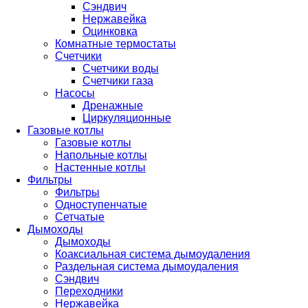
Сэндвич
Нержавейка
Оцинковка
Комнатные термостаты
Счетчики
Счетчики воды
Счетчики газа
Насосы
Дренажные
Циркуляционные
Газовые котлы
Газовые котлы
Напольные котлы
Настенные котлы
Фильтры
Фильтры
Одноступенчатые
Сетчатые
Дымоходы
Дымоходы
Коаксиальная система дымоудаления
Раздельная система дымоудаления
Сэндвич
Переходники
Нержавейка