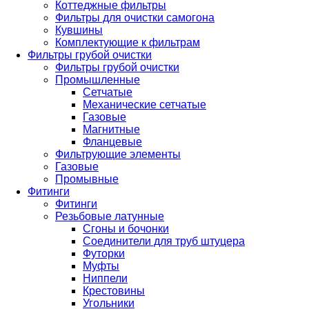
Коттеджные фильтры
Фильтры для очистки самогона
Кувшины
Комплектующие к фильтрам
Фильтры грубой очистки
Фильтры грубой очистки
Промышленные
Сетчатые
Механические сетчатые
Газовые
Магнитные
Фланцевые
Фильтрующие элементы
Газовые
Промывные
Фитинги
Фитинги
Резьбовые латунные
Сгоны и бочонки
Соединители для труб штуцера
Футорки
Муфты
Ниппели
Крестовины
Угольники