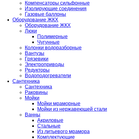
Компенсаторы сильфонные
Изолирующие соединения
Газовые баллоны
Оборудование ЖКХ
Оборудование ЖКХ
Люки
Полимерные
Чугунные
Колонки водоразборные
Вантузы
Грязевики
Электроприводы
Редукторы
Водоподогреватели
Сантехника
Сантехника
Раковины
Мойки
Мойки мраморные
Мойки из нержавеющей стали
Ванны
Акриловые
Стальные
Из литьевого мрамора
Комплектующие