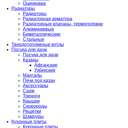
Оцинковка
Радиаторы
Радиаторы
Радиаторная арматура
Радиаторные клапаны, термоголовки
Алюминиевые
Биметаллические
Стальные
Твердотопливные котлы
Посуда для дачи
Посуда для дачи
Казаны
Афганские
Узбекские
Мангалы
Печи под казан
Аксессуары
Садж
Треноги
Крышки
Сковороды
Решётки
Шампуры
Кухонные плиты
Кухонные плиты