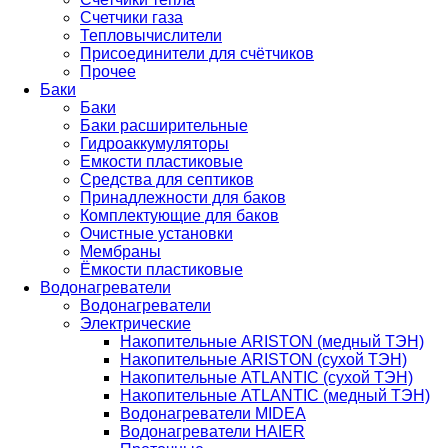
Счетчики газа
Тепловычислители
Присоединители для счётчиков
Прочее
Баки
Баки
Баки расширительные
Гидроаккумуляторы
Емкости пластиковые
Средства для септиков
Принадлежности для баков
Комплектующие для баков
Очистные установки
Мембраны
Ёмкости пластиковые
Водонагреватели
Водонагреватели
Электрические
Накопительные ARISTON (медный ТЭН)
Накопительные ARISTON (сухой ТЭН)
Накопительные ATLANTIC (сухой ТЭН)
Накопительные ATLANTIC (медный ТЭН)
Водонагреватели MIDEA
Водонагреватели HAIER