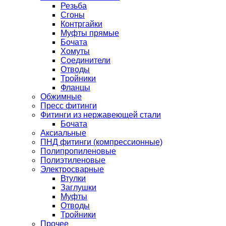
Резьба
Сгоны
Контргайки
Муфты прямые
Бочата
Хомуты
Соединители
Отводы
Тройники
Фланцы
Обжимные
Пресс фитинги
Фитинги из нержавеющей стали
Бочата
Аксиальные
ПНД фитинги (компрессионные)
Полипропиленовые
Полиэтиленовые
Электросварные
Втулки
Заглушки
Муфты
Отводы
Тройники
Прочее