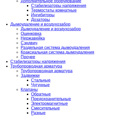
Дополнительное оборудование
Стабилизаторы напряжения
Термостаты комнатные
Ингибиторы
Дозаторы
Дымоудаление и воздухозабор
Дымоудаление и воздухозабор
Оцинковка
Нержавейка
Сэндвич
Раздельная система дымоудаления
Коаксиальная система дымоудаления
Прочее
Стабилизаторы напряжения
Трубопроводная арматура
Трубопроводная арматура
Задвижки
Стальные
Чугунные
Клапаны
Обратные
Предохранительные
Электромагнитные
Смесительные
Разные