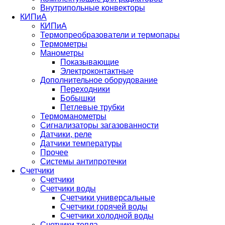
Внутрипольные конвекторы
КИПиА
КИПиА
Термопреобразователи и термопары
Термометры
Манометры
Показывающие
Электроконтактные
Дополнительное оборудование
Переходники
Бобышки
Петлевые трубки
Термоманометры
Сигнализаторы загазованности
Датчики, реле
Датчики температуры
Прочее
Системы антипротечки
Счетчики
Счетчики
Счетчики воды
Счетчики универсальные
Счетчики горячей воды
Счетчики холодной воды
Счетчики тепла