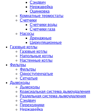
Сэндвич
Нержавейка
Оцинковка
Комнатные термостаты
Счетчики
Счетчики воды
Счетчики газа
Насосы
Дренажные
Циркуляционные
Газовые котлы
Газовые котлы
Напольные котлы
Настенные котлы
Фильтры
Фильтры
Одноступенчатые
Сетчатые
Дымоходы
Дымоходы
Коаксиальная система дымоудаления
Раздельная система дымоудаления
Сэндвич
Переходники
Нержавейка