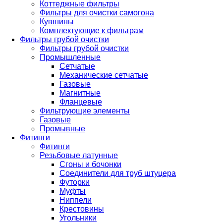
Коттеджные фильтры
Фильтры для очистки самогона
Кувшины
Комплектующие к фильтрам
Фильтры грубой очистки
Фильтры грубой очистки
Промышленные
Сетчатые
Механические сетчатые
Газовые
Магнитные
Фланцевые
Фильтрующие элементы
Газовые
Промывные
Фитинги
Фитинги
Резьбовые латунные
Сгоны и бочонки
Соединители для труб штуцера
Футорки
Муфты
Ниппели
Крестовины
Угольники