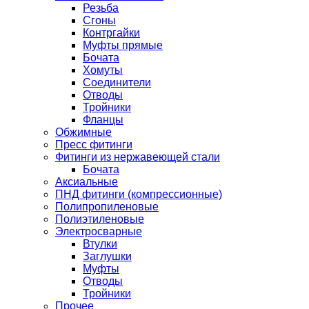
Резьба
Сгоны
Контргайки
Муфты прямые
Бочата
Хомуты
Соединители
Отводы
Тройники
Фланцы
Обжимные
Пресс фитинги
Фитинги из нержавеющей стали
Бочата
Аксиальные
ПНД фитинги (компрессионные)
Полипропиленовые
Полиэтиленовые
Электросварные
Втулки
Заглушки
Муфты
Отводы
Тройники
Прочее