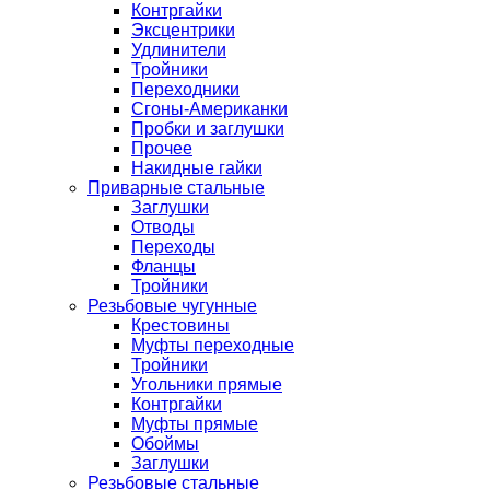
Контргайки
Эксцентрики
Удлинители
Тройники
Переходники
Сгоны-Американки
Пробки и заглушки
Прочее
Накидные гайки
Приварные стальные
Заглушки
Отводы
Переходы
Фланцы
Тройники
Резьбовые чугунные
Крестовины
Муфты переходные
Тройники
Угольники прямые
Контргайки
Муфты прямые
Обоймы
Заглушки
Резьбовые стальные