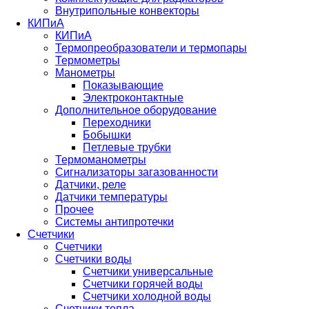
Внутрипольные конвекторы
КИПиА
КИПиА
Термопреобразователи и термопары
Термометры
Манометры
Показывающие
Электроконтактные
Дополнительное оборудование
Переходники
Бобышки
Петлевые трубки
Термоманометры
Сигнализаторы загазованности
Датчики, реле
Датчики температуры
Прочее
Системы антипротечки
Счетчики
Счетчики
Счетчики воды
Счетчики универсальные
Счетчики горячей воды
Счетчики холодной воды
Счетчики тепла