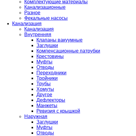
Комплектующие материалы
Канализационные
Разное
Фекальные насосы
Канализация
Канализация
Внутренняя
Клапаны вакуумные
Заглушки
Компенсационные патрубки
Крестовины
Муфты
Отводы
Переходники
Тройники
Трубы
Хомуты
Другое
Дефлекторы
Манжеты
Ревизия с крышкой
Наружная
Заглушки
Муфты
Отводы