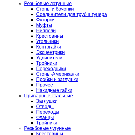
Резьбовые латунные
Сгоны и бочонки
Соединители для труб штуцера
Футорки
Муфты
Ниппели
Крестовины
Угольники
Контргайки
Эксцентрики
Удлинители
Тройники
Переходники
Сгоны-Американки
Пробки и заглушки
Прочее
Накидные гайки
Приварные стальные
Заглушки
Отводы
Переходы
Фланцы
Тройники
Резьбовые чугунные
Крестовины