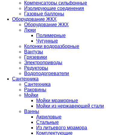
Компенсаторы сильфонные
Изолирующие соединения
Газовые баллоны
Оборудование ЖКХ
Оборудование ЖКХ
Люки
Полимерные
Чугунные
Колонки водоразборные
Вантузы
Грязевики
Электроприводы
Редукторы
Водоподогреватели
Сантехника
Сантехника
Раковины
Мойки
Мойки мраморные
Мойки из нержавеющей стали
Ванны
Акриловые
Стальные
Из литьевого мрамора
Комплектующие