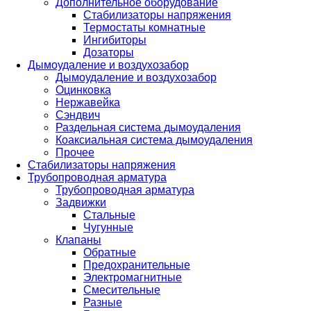
Дополнительное оборудование
Стабилизаторы напряжения
Термостаты комнатные
Ингибиторы
Дозаторы
Дымоудаление и воздухозабор
Дымоудаление и воздухозабор
Оцинковка
Нержавейка
Сэндвич
Раздельная система дымоудаления
Коаксиальная система дымоудаления
Прочее
Стабилизаторы напряжения
Трубопроводная арматура
Трубопроводная арматура
Задвижки
Стальные
Чугунные
Клапаны
Обратные
Предохранительные
Электромагнитные
Смесительные
Разные