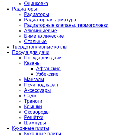
Оцинковка
Радиаторы
Радиаторы
Радиаторная арматура
Радиаторные клапаны, термоголовки
Алюминиевые
Биметаллические
Стальные
Твердотопливные котлы
Посуда для дачи
Посуда для дачи
Казаны
Афганские
Узбекские
Мангалы
Печи под казан
Аксессуары
Садж
Треноги
Крышки
Сковороды
Решётки
Шампуры
Кухонные плиты
Кухонные плиты