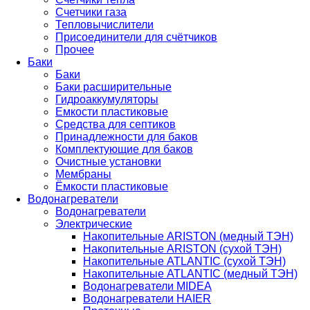
Счетчики газа
Тепловычислители
Присоединители для счётчиков
Прочее
Баки
Баки
Баки расширительные
Гидроаккумуляторы
Емкости пластиковые
Средства для септиков
Принадлежности для баков
Комплектующие для баков
Очистные установки
Мембраны
Ёмкости пластиковые
Водонагреватели
Водонагреватели
Электрические
Накопительные ARISTON (медный ТЭН)
Накопительные ARISTON (сухой ТЭН)
Накопительные ATLANTIC (сухой ТЭН)
Накопительные ATLANTIC (медный ТЭН)
Водонагреватели MIDEA
Водонагреватели HAIER