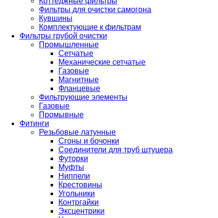
Коттеджные фильтры
Фильтры для очистки самогона
Кувшины
Комплектующие к фильтрам
Фильтры грубой очистки
Промышленные
Сетчатые
Механические сетчатые
Газовые
Магнитные
Фланцевые
Фильтрующие элементы
Газовые
Промывные
Фитинги
Резьбовые латунные
Сгоны и бочонки
Соединители для труб штуцера
Футорки
Муфты
Ниппели
Крестовины
Угольники
Контргайки
Эксцентрики