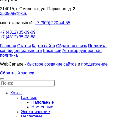
214015, г. Смоленск, ул. Парковая, д. 2
350909@bk.ru
многоканальный:
+7 (900) 220-44-55
+7 (4812) 35-09-09
+7 (4812) 35-08-88
Главная
Статьи
Карта сайта
Обратная связь
Политика
конфиденциальности
Вакансии
Антикоррупционная
политика
WebCanape -
быстрое создание сайтов
и
продвижение
Обратный звонок
Котлы
Газовые
Напольные
Настенные
Электрические
Пеллетные