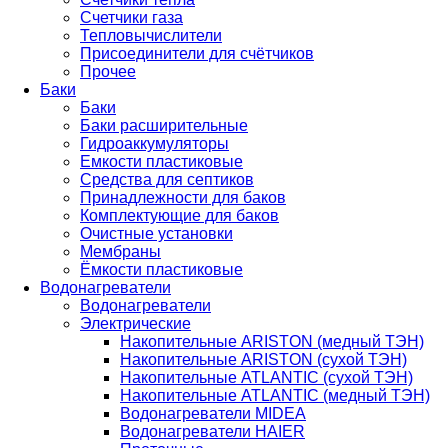
Счетчики газа
Тепловычислители
Присоединители для счётчиков
Прочее
Баки
Баки
Баки расширительные
Гидроаккумуляторы
Емкости пластиковые
Средства для септиков
Принадлежности для баков
Комплектующие для баков
Очистные установки
Мембраны
Ёмкости пластиковые
Водонагреватели
Водонагреватели
Электрические
Накопительные ARISTON (медный ТЭН)
Накопительные ARISTON (сухой ТЭН)
Накопительные ATLANTIC (сухой ТЭН)
Накопительные ATLANTIC (медный ТЭН)
Водонагреватели MIDEA
Водонагреватели HAIER