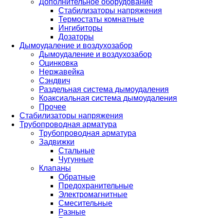
Дополнительное оборудование
Стабилизаторы напряжения
Термостаты комнатные
Ингибиторы
Дозаторы
Дымоудаление и воздухозабор
Дымоудаление и воздухозабор
Оцинковка
Нержавейка
Сэндвич
Раздельная система дымоудаления
Коаксиальная система дымоудаления
Прочее
Стабилизаторы напряжения
Трубопроводная арматура
Трубопроводная арматура
Задвижки
Стальные
Чугунные
Клапаны
Обратные
Предохранительные
Электромагнитные
Смесительные
Разные