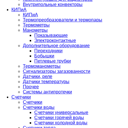
Внутрипольные конвекторы
КИПиА
КИПиА
Термопреобразователи и термопары
Термометры
Манометры
Показывающие
Электроконтактные
Дополнительное оборудование
Переходники
Бобышки
Петлевые трубки
Термоманометры
Сигнализаторы загазованности
Датчики, реле
Датчики температуры
Прочее
Системы антипротечки
Счетчики
Счетчики
Счетчики воды
Счетчики универсальные
Счетчики горячей воды
Счетчики холодной воды
Счетчики тепла