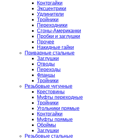
Контргайки
Эксцентрики
Удлинители
Тройники
Переходники
Сгоны-Американки
Пробки и заглушки
Прочее
Накидные гайки
Приварные стальные
Заглушки
Отводы
Переходы
Фланцы
Тройники
Резьбовые чугунные
Крестовины
Муфты переходные
Тройники
Угольники прямые
Контргайки
Муфты прямые
Обоймы
Заглушки
Резьбовые стальные