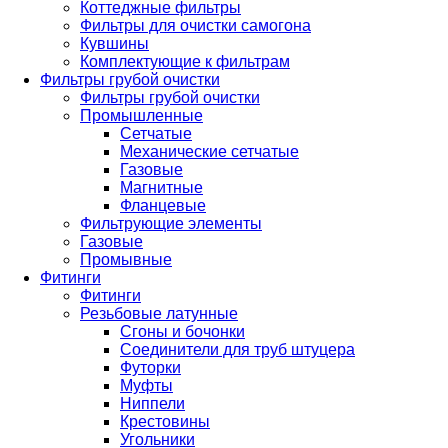
Коттеджные фильтры
Фильтры для очистки самогона
Кувшины
Комплектующие к фильтрам
Фильтры грубой очистки
Фильтры грубой очистки
Промышленные
Сетчатые
Механические сетчатые
Газовые
Магнитные
Фланцевые
Фильтрующие элементы
Газовые
Промывные
Фитинги
Фитинги
Резьбовые латунные
Сгоны и бочонки
Соединители для труб штуцера
Футорки
Муфты
Ниппели
Крестовины
Угольники