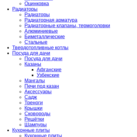
Оцинковка
Радиаторы
Радиаторы
Радиаторная арматура
Радиаторные клапаны, термоголовки
Алюминиевые
Биметаллические
Стальные
Твердотопливные котлы
Посуда для дачи
Посуда для дачи
Казаны
Афганские
Узбекские
Мангалы
Печи под казан
Аксессуары
Садж
Треноги
Крышки
Сковороды
Решётки
Шампуры
Кухонные плиты
Кухонные плиты