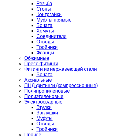
Резьба
Сгоны
Контргайки
Муфты прямые
Бочата
Хомуты
Соединители
Отводы
Тройники
Фланцы
Обжимные
Пресс фитинги
Фитинги из нержавеющей стали
Бочата
Аксиальные
ПНД фитинги (компрессионные)
Полипропиленовые
Полиэтиленовые
Электросварные
Втулки
Заглушки
Муфты
Отводы
Тройники
Прочее