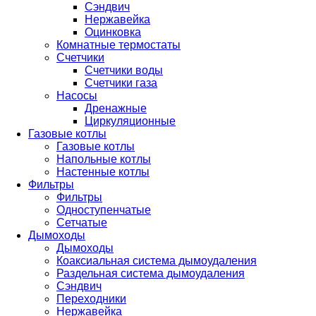
Сэндвич
Нержавейка
Оцинковка
Комнатные термостаты
Счетчики
Счетчики воды
Счетчики газа
Насосы
Дренажные
Циркуляционные
Газовые котлы
Газовые котлы
Напольные котлы
Настенные котлы
Фильтры
Фильтры
Одноступенчатые
Сетчатые
Дымоходы
Дымоходы
Коаксиальная система дымоудаления
Раздельная система дымоудаления
Сэндвич
Переходники
Нержавейка