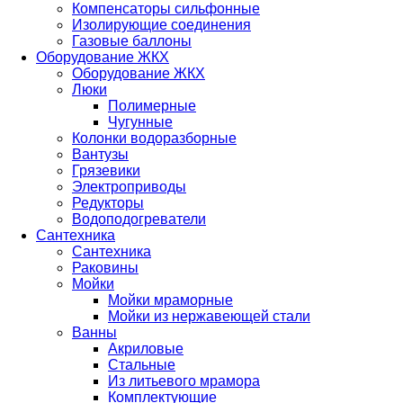
Компенсаторы сильфонные
Изолирующие соединения
Газовые баллоны
Оборудование ЖКХ
Оборудование ЖКХ
Люки
Полимерные
Чугунные
Колонки водоразборные
Вантузы
Грязевики
Электроприводы
Редукторы
Водоподогреватели
Сантехника
Сантехника
Раковины
Мойки
Мойки мраморные
Мойки из нержавеющей стали
Ванны
Акриловые
Стальные
Из литьевого мрамора
Комплектующие