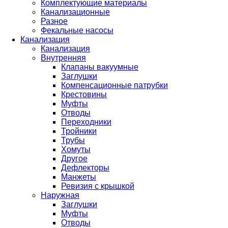
Комплектующие материалы
Канализационные
Разное
Фекальные насосы
Канализация
Канализация
Внутренняя
Клапаны вакуумные
Заглушки
Компенсационные патрубки
Крестовины
Муфты
Отводы
Переходники
Тройники
Трубы
Хомуты
Другое
Дефлекторы
Манжеты
Ревизия с крышкой
Наружная
Заглушки
Муфты
Отводы