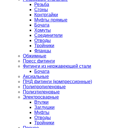
Резьба
Сгоны
Контргайки
Муфты прямые
Бочата
Хомуты
Соединители
Отводы
Тройники
Фланцы
Обжимные
Пресс фитинги
Фитинги из нержавеющей стали
Бочата
Аксиальные
ПНД фитинги (компрессионные)
Полипропиленовые
Полиэтиленовые
Электросварные
Втулки
Заглушки
Муфты
Отводы
Тройники
Прочее