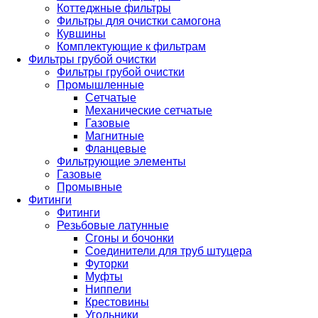
Коттеджные фильтры
Фильтры для очистки самогона
Кувшины
Комплектующие к фильтрам
Фильтры грубой очистки
Фильтры грубой очистки
Промышленные
Сетчатые
Механические сетчатые
Газовые
Магнитные
Фланцевые
Фильтрующие элементы
Газовые
Промывные
Фитинги
Фитинги
Резьбовые латунные
Сгоны и бочонки
Соединители для труб штуцера
Футорки
Муфты
Ниппели
Крестовины
Угольники