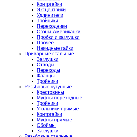
Контргайки
Эксцентрики
Удлинители
Тройники
Переходники
Сгоны-Американки
Пробки и заглушки
Прочее
Накидные гайки
Приварные стальные
Заглушки
Отводы
Переходы
Фланцы
Тройники
Резьбовые чугунные
Крестовины
Муфты переходные
Тройники
Угольники прямые
Контргайки
Муфты прямые
Обоймы
Заглушки
Резьбовые стальные