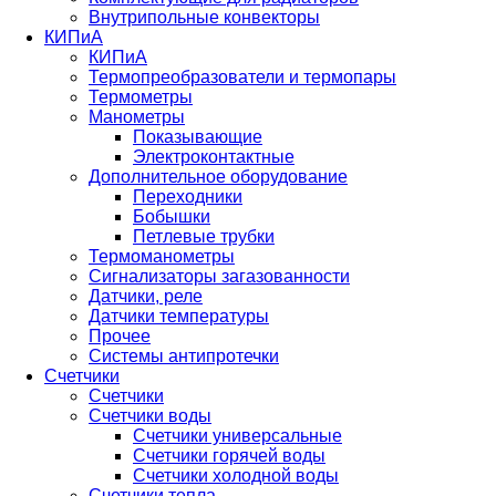
Внутрипольные конвекторы
КИПиА
КИПиА
Термопреобразователи и термопары
Термометры
Манометры
Показывающие
Электроконтактные
Дополнительное оборудование
Переходники
Бобышки
Петлевые трубки
Термоманометры
Сигнализаторы загазованности
Датчики, реле
Датчики температуры
Прочее
Системы антипротечки
Счетчики
Счетчики
Счетчики воды
Счетчики универсальные
Счетчики горячей воды
Счетчики холодной воды
Счетчики тепла