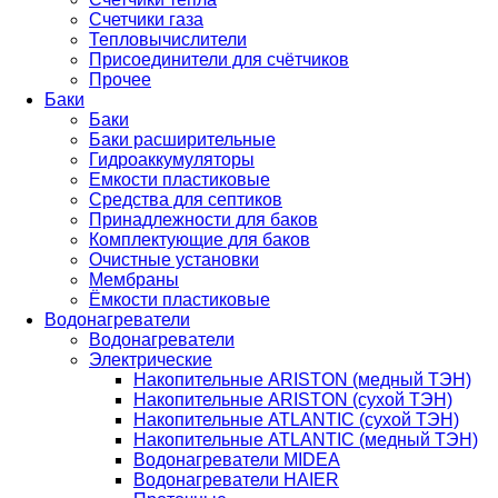
Счетчики газа
Тепловычислители
Присоединители для счётчиков
Прочее
Баки
Баки
Баки расширительные
Гидроаккумуляторы
Емкости пластиковые
Средства для септиков
Принадлежности для баков
Комплектующие для баков
Очистные установки
Мембраны
Ёмкости пластиковые
Водонагреватели
Водонагреватели
Электрические
Накопительные ARISTON (медный ТЭН)
Накопительные ARISTON (сухой ТЭН)
Накопительные ATLANTIC (сухой ТЭН)
Накопительные ATLANTIC (медный ТЭН)
Водонагреватели MIDEA
Водонагреватели HAIER