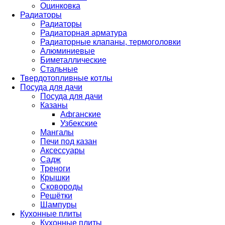
Оцинковка
Радиаторы
Радиаторы
Радиаторная арматура
Радиаторные клапаны, термоголовки
Алюминиевые
Биметаллические
Стальные
Твердотопливные котлы
Посуда для дачи
Посуда для дачи
Казаны
Афганские
Узбекские
Мангалы
Печи под казан
Аксессуары
Садж
Треноги
Крышки
Сковороды
Решётки
Шампуры
Кухонные плиты
Кухонные плиты