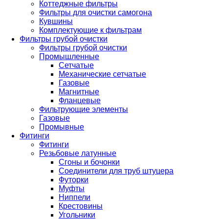
Коттеджные фильтры
Фильтры для очистки самогона
Кувшины
Комплектующие к фильтрам
Фильтры грубой очистки
Фильтры грубой очистки
Промышленные
Сетчатые
Механические сетчатые
Газовые
Магнитные
Фланцевые
Фильтрующие элементы
Газовые
Промывные
Фитинги
Фитинги
Резьбовые латунные
Сгоны и бочонки
Соединители для труб штуцера
Футорки
Муфты
Ниппели
Крестовины
Угольники