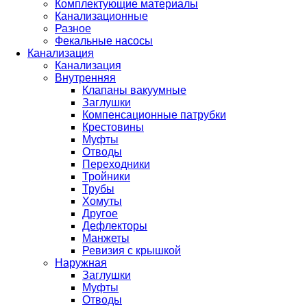
Комплектующие материалы
Канализационные
Разное
Фекальные насосы
Канализация
Канализация
Внутренняя
Клапаны вакуумные
Заглушки
Компенсационные патрубки
Крестовины
Муфты
Отводы
Переходники
Тройники
Трубы
Хомуты
Другое
Дефлекторы
Манжеты
Ревизия с крышкой
Наружная
Заглушки
Муфты
Отводы