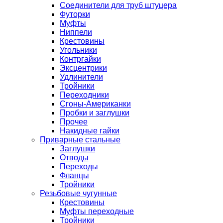
Соединители для труб штуцера
Футорки
Муфты
Ниппели
Крестовины
Угольники
Контргайки
Эксцентрики
Удлинители
Тройники
Переходники
Сгоны-Американки
Пробки и заглушки
Прочее
Накидные гайки
Приварные стальные
Заглушки
Отводы
Переходы
Фланцы
Тройники
Резьбовые чугунные
Крестовины
Муфты переходные
Тройники