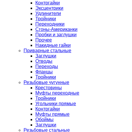
Контргайки
Эксцентрики
Удлинители
Тройники
Переходники
Сгоны-Американки
Пробки и заглушки
Прочее
Накидные гайки
Приварные стальные
Заглушки
Отводы
Переходы
Фланцы
Тройники
Резьбовые чугунные
Крестовины
Муфты переходные
Тройники
Угольники прямые
Контргайки
Муфты прямые
Обоймы
Заглушки
Резьбовые стальные