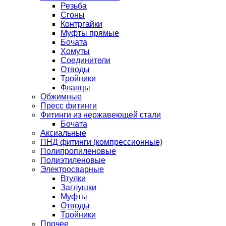
Резьба
Сгоны
Контргайки
Муфты прямые
Бочата
Хомуты
Соединители
Отводы
Тройники
Фланцы
Обжимные
Пресс фитинги
Фитинги из нержавеющей стали
Бочата
Аксиальные
ПНД фитинги (компрессионные)
Полипропиленовые
Полиэтиленовые
Электросварные
Втулки
Заглушки
Муфты
Отводы
Тройники
Прочее