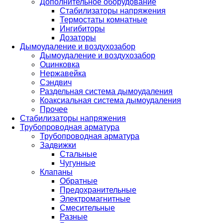
Дополнительное оборудование
Стабилизаторы напряжения
Термостаты комнатные
Ингибиторы
Дозаторы
Дымоудаление и воздухозабор
Дымоудаление и воздухозабор
Оцинковка
Нержавейка
Сэндвич
Раздельная система дымоудаления
Коаксиальная система дымоудаления
Прочее
Стабилизаторы напряжения
Трубопроводная арматура
Трубопроводная арматура
Задвижки
Стальные
Чугунные
Клапаны
Обратные
Предохранительные
Электромагнитные
Смесительные
Разные