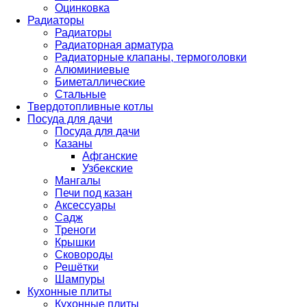
Оцинковка
Радиаторы
Радиаторы
Радиаторная арматура
Радиаторные клапаны, термоголовки
Алюминиевые
Биметаллические
Стальные
Твердотопливные котлы
Посуда для дачи
Посуда для дачи
Казаны
Афганские
Узбекские
Мангалы
Печи под казан
Аксессуары
Садж
Треноги
Крышки
Сковороды
Решётки
Шампуры
Кухонные плиты
Кухонные плиты