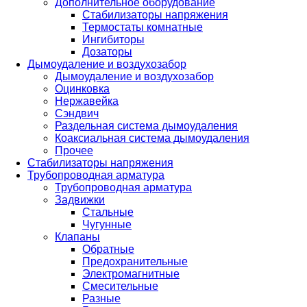
Дополнительное оборудование
Стабилизаторы напряжения
Термостаты комнатные
Ингибиторы
Дозаторы
Дымоудаление и воздухозабор
Дымоудаление и воздухозабор
Оцинковка
Нержавейка
Сэндвич
Раздельная система дымоудаления
Коаксиальная система дымоудаления
Прочее
Стабилизаторы напряжения
Трубопроводная арматура
Трубопроводная арматура
Задвижки
Стальные
Чугунные
Клапаны
Обратные
Предохранительные
Электромагнитные
Смесительные
Разные