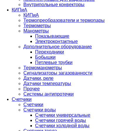
Внутрипольные конвекторы
КИПиА
КИПиА
Термопреобразователи и термопары
Термометры
Манометры
Показывающие
Электроконтактные
Дополнительное оборудование
Переходники
Бобышки
Петлевые трубки
Термоманометры
Сигнализаторы загазованности
Датчики, реле
Датчики температуры
Прочее
Системы антипротечки
Счетчики
Счетчики
Счетчики воды
Счетчики универсальные
Счетчики горячей воды
Счетчики холодной воды
Счетчики тепла