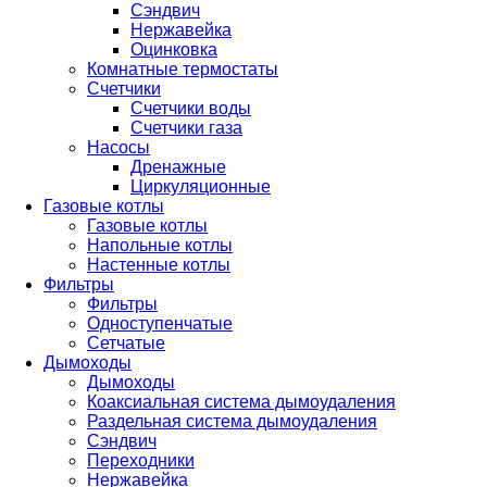
Сэндвич
Нержавейка
Оцинковка
Комнатные термостаты
Счетчики
Счетчики воды
Счетчики газа
Насосы
Дренажные
Циркуляционные
Газовые котлы
Газовые котлы
Напольные котлы
Настенные котлы
Фильтры
Фильтры
Одноступенчатые
Сетчатые
Дымоходы
Дымоходы
Коаксиальная система дымоудаления
Раздельная система дымоудаления
Сэндвич
Переходники
Нержавейка