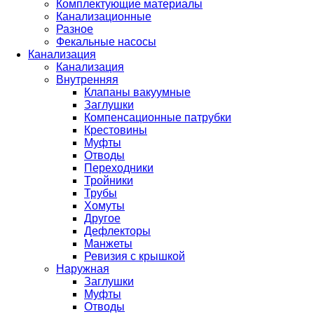
Комплектующие материалы
Канализационные
Разное
Фекальные насосы
Канализация
Канализация
Внутренняя
Клапаны вакуумные
Заглушки
Компенсационные патрубки
Крестовины
Муфты
Отводы
Переходники
Тройники
Трубы
Хомуты
Другое
Дефлекторы
Манжеты
Ревизия с крышкой
Наружная
Заглушки
Муфты
Отводы