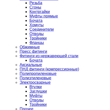
Резьба
Сгоны
Контргайки
Муфты прямые
Бочата
Хомуты
Соединители
Отводы
Тройники
Фланцы
Обжимные
Пресс фитинги
Фитинги из нержавеющей стали
Бочата
Аксиальные
ПНД фитинги (компрессионные)
Полипропиленовые
Полиэтиленовые
Электросварные
Втулки
Заглушки
Муфты
Отводы
Тройники
Прочее