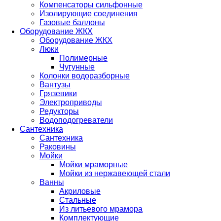
Компенсаторы сильфонные
Изолирующие соединения
Газовые баллоны
Оборудование ЖКХ
Оборудование ЖКХ
Люки
Полимерные
Чугунные
Колонки водоразборные
Вантузы
Грязевики
Электроприводы
Редукторы
Водоподогреватели
Сантехника
Сантехника
Раковины
Мойки
Мойки мраморные
Мойки из нержавеющей стали
Ванны
Акриловые
Стальные
Из литьевого мрамора
Комплектующие