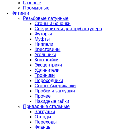
Газовые
Промывные
Фитинги
Резьбовые латунные
Сгоны и бочонки
Соединители для труб штуцера
Футорки
Муфты
Ниппели
Крестовины
Угольники
Контргайки
Эксцентрики
Удлинители
Тройники
Переходники
Сгоны-Американки
Пробки и заглушки
Прочее
Накидные гайки
Приварные стальные
Заглушки
Отводы
Переходы
Фланцы