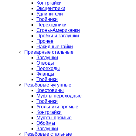
Контргайки
Эксцентрики
Удлинители
Тройники
Переходники
Сгоны-Американки
Пробки и заглушки
Прочее
Накидные гайки
Приварные стальные
Заглушки
Отводы
Переходы
Фланцы
Тройники
Резьбовые чугунные
Крестовины
Муфты переходные
Тройники
Угольники прямые
Контргайки
Муфты прямые
Обоймы
Заглушки
Резьбовые стальные