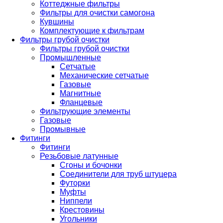
Коттеджные фильтры
Фильтры для очистки самогона
Кувшины
Комплектующие к фильтрам
Фильтры грубой очистки
Фильтры грубой очистки
Промышленные
Сетчатые
Механические сетчатые
Газовые
Магнитные
Фланцевые
Фильтрующие элементы
Газовые
Промывные
Фитинги
Фитинги
Резьбовые латунные
Сгоны и бочонки
Соединители для труб штуцера
Футорки
Муфты
Ниппели
Крестовины
Угольники