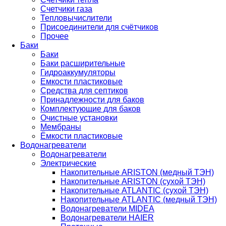
Счетчики газа
Тепловычислители
Присоединители для счётчиков
Прочее
Баки
Баки
Баки расширительные
Гидроаккумуляторы
Емкости пластиковые
Средства для септиков
Принадлежности для баков
Комплектующие для баков
Очистные установки
Мембраны
Ёмкости пластиковые
Водонагреватели
Водонагреватели
Электрические
Накопительные ARISTON (медный ТЭН)
Накопительные ARISTON (сухой ТЭН)
Накопительные ATLANTIC (сухой ТЭН)
Накопительные ATLANTIC (медный ТЭН)
Водонагреватели MIDEA
Водонагреватели HAIER