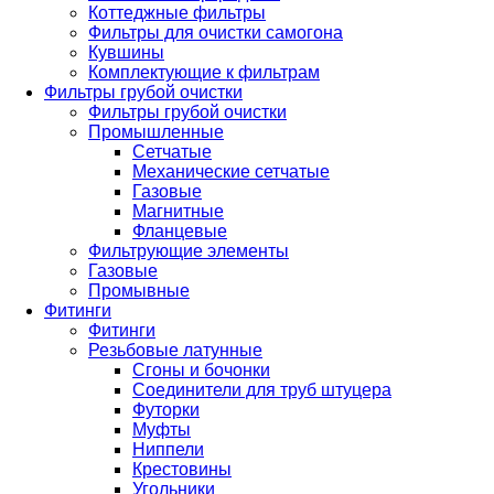
Коттеджные фильтры
Фильтры для очистки самогона
Кувшины
Комплектующие к фильтрам
Фильтры грубой очистки
Фильтры грубой очистки
Промышленные
Сетчатые
Механические сетчатые
Газовые
Магнитные
Фланцевые
Фильтрующие элементы
Газовые
Промывные
Фитинги
Фитинги
Резьбовые латунные
Сгоны и бочонки
Соединители для труб штуцера
Футорки
Муфты
Ниппели
Крестовины
Угольники