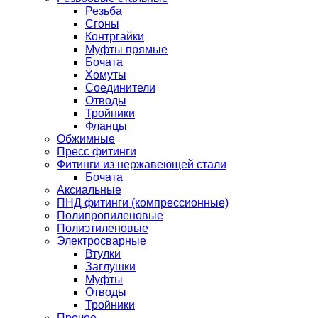
Резьба
Сгоны
Контргайки
Муфты прямые
Бочата
Хомуты
Соединители
Отводы
Тройники
Фланцы
Обжимные
Пресс фитинги
Фитинги из нержавеющей стали
Бочата
Аксиальные
ПНД фитинги (компрессионные)
Полипропиленовые
Полиэтиленовые
Электросварные
Втулки
Заглушки
Муфты
Отводы
Тройники
Прочее