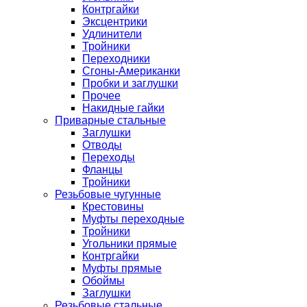
Контргайки
Эксцентрики
Удлинители
Тройники
Переходники
Сгоны-Американки
Пробки и заглушки
Прочее
Накидные гайки
Приварные стальные
Заглушки
Отводы
Переходы
Фланцы
Тройники
Резьбовые чугунные
Крестовины
Муфты переходные
Тройники
Угольники прямые
Контргайки
Муфты прямые
Обоймы
Заглушки
Резьбовые стальные