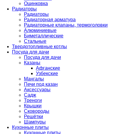
Оцинковка
Радиаторы
Радиаторы
Радиаторная арматура
Радиаторные клапаны, термоголовки
Алюминиевые
Биметаллические
Стальные
Твердотопливные котлы
Посуда для дачи
Посуда для дачи
Казаны
Афганские
Узбекские
Мангалы
Печи под казан
Аксессуары
Садж
Треноги
Крышки
Сковороды
Решётки
Шампуры
Кухонные плиты
Кухонные плиты