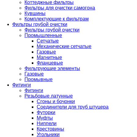
Коттеджные фильтры
Фильтры для очистки самогона
Кувшины
Комплектующие к фильтрам
Фильтры грубой очистки
Фильтры грубой очистки
Промышленные
Сетчатые
Механические сетчатые
Газовые
Магнитные
Фланцевые
Фильтрующие элементы
Газовые
Промывные
Фитинги
Фитинги
Резьбовые латунные
Сгоны и бочонки
Соединители для труб штуцера
Футорки
Муфты
Ниппели
Крестовины
Угольники