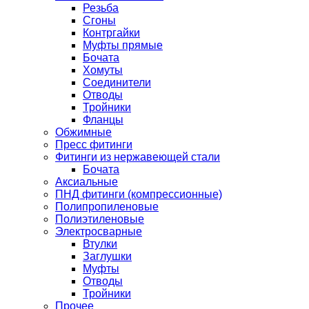
Резьба
Сгоны
Контргайки
Муфты прямые
Бочата
Хомуты
Соединители
Отводы
Тройники
Фланцы
Обжимные
Пресс фитинги
Фитинги из нержавеющей стали
Бочата
Аксиальные
ПНД фитинги (компрессионные)
Полипропиленовые
Полиэтиленовые
Электросварные
Втулки
Заглушки
Муфты
Отводы
Тройники
Прочее