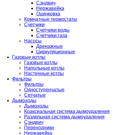
Сэндвич
Нержавейка
Оцинковка
Комнатные термостаты
Счетчики
Счетчики воды
Счетчики газа
Насосы
Дренажные
Циркуляционные
Газовые котлы
Газовые котлы
Напольные котлы
Настенные котлы
Фильтры
Фильтры
Одноступенчатые
Сетчатые
Дымоходы
Дымоходы
Коаксиальная система дымоудаления
Раздельная система дымоудаления
Сэндвич
Переходники
Нержавейка