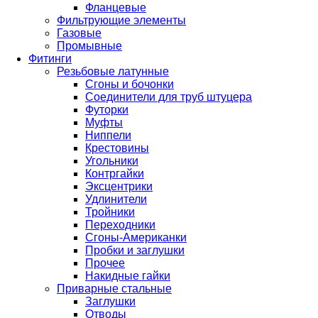
Фланцевые
Фильтрующие элементы
Газовые
Промывные
Фитинги
Резьбовые латунные
Сгоны и бочонки
Соединители для труб штуцера
Футорки
Муфты
Ниппели
Крестовины
Угольники
Контргайки
Эксцентрики
Удлинители
Тройники
Переходники
Сгоны-Американки
Пробки и заглушки
Прочее
Накидные гайки
Приварные стальные
Заглушки
Отводы