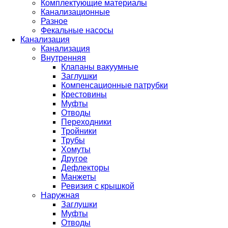
Комплектующие материалы
Канализационные
Разное
Фекальные насосы
Канализация
Канализация
Внутренняя
Клапаны вакуумные
Заглушки
Компенсационные патрубки
Крестовины
Муфты
Отводы
Переходники
Тройники
Трубы
Хомуты
Другое
Дефлекторы
Манжеты
Ревизия с крышкой
Наружная
Заглушки
Муфты
Отводы