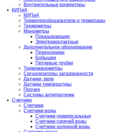
Внутрипольные конвекторы
КИПиА
КИПиА
Термопреобразователи и термопары
Термометры
Манометры
Показывающие
Электроконтактные
Дополнительное оборудование
Переходники
Бобышки
Петлевые трубки
Термоманометры
Сигнализаторы загазованности
Датчики, реле
Датчики температуры
Прочее
Системы антипротечки
Счетчики
Счетчики
Счетчики воды
Счетчики универсальные
Счетчики горячей воды
Счетчики холодной воды
Счетчики тепла