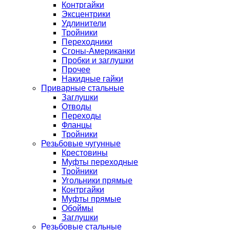
Контргайки
Эксцентрики
Удлинители
Тройники
Переходники
Сгоны-Американки
Пробки и заглушки
Прочее
Накидные гайки
Приварные стальные
Заглушки
Отводы
Переходы
Фланцы
Тройники
Резьбовые чугунные
Крестовины
Муфты переходные
Тройники
Угольники прямые
Контргайки
Муфты прямые
Обоймы
Заглушки
Резьбовые стальные