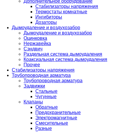
Дополнительное оборудование
Стабилизаторы напряжения
Термостаты комнатные
Ингибиторы
Дозаторы
Дымоудаление и воздухозабор
Дымоудаление и воздухозабор
Оцинковка
Нержавейка
Сэндвич
Раздельная система дымоудаления
Коаксиальная система дымоудаления
Прочее
Стабилизаторы напряжения
Трубопроводная арматура
Трубопроводная арматура
Задвижки
Стальные
Чугунные
Клапаны
Обратные
Предохранительные
Электромагнитные
Смесительные
Разные