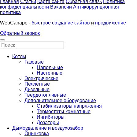
Главная
Статьи
Карта сайта
Обратная связь
Политика
конфиденциальности
Вакансии
Антикоррупционная
политика
WebCanape -
быстрое создание сайтов
и
продвижение
Обратный звонок
Котлы
Газовые
Напольные
Настенные
Электрические
Пеллетные
Дизельные
Твердотопливные
Дополнительное оборудование
Стабилизаторы напряжения
Термостаты комнатные
Ингибиторы
Дозаторы
Дымоудаление и воздухозабор
Оцинковка