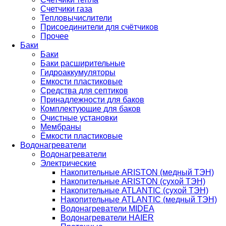
Счетчики газа
Тепловычислители
Присоединители для счётчиков
Прочее
Баки
Баки
Баки расширительные
Гидроаккумуляторы
Емкости пластиковые
Средства для септиков
Принадлежности для баков
Комплектующие для баков
Очистные установки
Мембраны
Ёмкости пластиковые
Водонагреватели
Водонагреватели
Электрические
Накопительные ARISTON (медный ТЭН)
Накопительные ARISTON (сухой ТЭН)
Накопительные ATLANTIC (сухой ТЭН)
Накопительные ATLANTIC (медный ТЭН)
Водонагреватели MIDEA
Водонагреватели HAIER