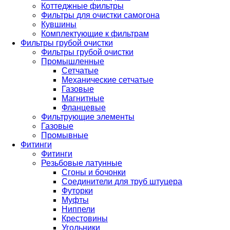
Коттеджные фильтры
Фильтры для очистки самогона
Кувшины
Комплектующие к фильтрам
Фильтры грубой очистки
Фильтры грубой очистки
Промышленные
Сетчатые
Механические сетчатые
Газовые
Магнитные
Фланцевые
Фильтрующие элементы
Газовые
Промывные
Фитинги
Фитинги
Резьбовые латунные
Сгоны и бочонки
Соединители для труб штуцера
Футорки
Муфты
Ниппели
Крестовины
Угольники