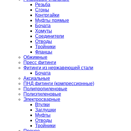
Резьба
Сгоны
Контргайки
Муфты прямые
Бочата
Хомуты
Соединители
Отводы
Тройники
Фланцы
Обжимные
Пресс фитинги
Фитинги из нержавеющей стали
Бочата
Аксиальные
ПНД фитинги (компрессионные)
Полипропиленовые
Полиэтиленовые
Электросварные
Втулки
Заглушки
Муфты
Отводы
Тройники
Прочее