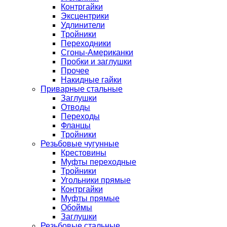
Контргайки
Эксцентрики
Удлинители
Тройники
Переходники
Сгоны-Американки
Пробки и заглушки
Прочее
Накидные гайки
Приварные стальные
Заглушки
Отводы
Переходы
Фланцы
Тройники
Резьбовые чугунные
Крестовины
Муфты переходные
Тройники
Угольники прямые
Контргайки
Муфты прямые
Обоймы
Заглушки
Резьбовые стальные