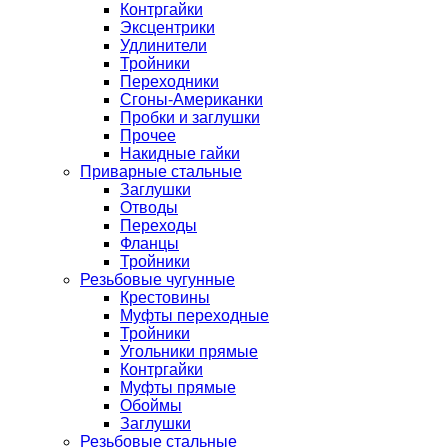
Контргайки
Эксцентрики
Удлинители
Тройники
Переходники
Сгоны-Американки
Пробки и заглушки
Прочее
Накидные гайки
Приварные стальные
Заглушки
Отводы
Переходы
Фланцы
Тройники
Резьбовые чугунные
Крестовины
Муфты переходные
Тройники
Угольники прямые
Контргайки
Муфты прямые
Обоймы
Заглушки
Резьбовые стальные