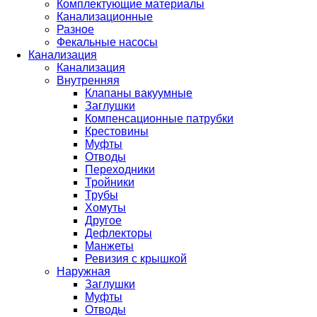
Комплектующие материалы
Канализационные
Разное
Фекальные насосы
Канализация
Канализация
Внутренняя
Клапаны вакуумные
Заглушки
Компенсационные патрубки
Крестовины
Муфты
Отводы
Переходники
Тройники
Трубы
Хомуты
Другое
Дефлекторы
Манжеты
Ревизия с крышкой
Наружная
Заглушки
Муфты
Отводы