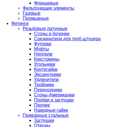
Фланцевые
Фильтрующие элементы
Газовые
Промывные
Фитинги
Резьбовые латунные
Сгоны и бочонки
Соединители для труб штуцера
Футорки
Муфты
Ниппели
Крестовины
Угольники
Контргайки
Эксцентрики
Удлинители
Тройники
Переходники
Сгоны-Американки
Пробки и заглушки
Прочее
Накидные гайки
Приварные стальные
Заглушки
Отводы