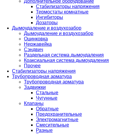
Дополнительное оборудование
Стабилизаторы напряжения
Термостаты комнатные
Ингибиторы
Дозаторы
Дымоудаление и воздухозабор
Дымоудаление и воздухозабор
Оцинковка
Нержавейка
Сэндвич
Раздельная система дымоудаления
Коаксиальная система дымоудаления
Прочее
Стабилизаторы напряжения
Трубопроводная арматура
Трубопроводная арматура
Задвижки
Стальные
Чугунные
Клапаны
Обратные
Предохранительные
Электромагнитные
Смесительные
Разные