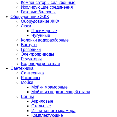
Компенсаторы сильфонные
Изолирующие соединения
Газовые баллоны
Оборудование ЖКХ
Оборудование ЖКХ
Люки
Полимерные
Чугунные
Колонки водоразборные
Вантузы
Грязевики
Электроприводы
Редукторы
Водоподогреватели
Сантехника
Сантехника
Раковины
Мойки
Мойки мраморные
Мойки из нержавеющей стали
Ванны
Акриловые
Стальные
Из литьевого мрамора
Комплектующие