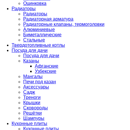
Оцинковка
Радиаторы
Радиаторы
Радиаторная арматура
Радиаторные клапаны, термоголовки
Алюминиевые
Биметаллические
Стальные
Твердотопливные котлы
Посуда для дачи
Посуда для дачи
Казаны
Афганские
Узбекские
Мангалы
Печи под казан
Аксессуары
Садж
Треноги
Крышки
Сковороды
Решётки
Шампуры
Кухонные плиты
Кухонные плиты