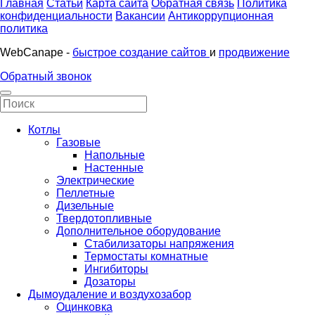
Главная
Статьи
Карта сайта
Обратная связь
Политика
конфиденциальности
Вакансии
Антикоррупционная
политика
WebCanape -
быстрое создание сайтов
и
продвижение
Обратный звонок
Котлы
Газовые
Напольные
Настенные
Электрические
Пеллетные
Дизельные
Твердотопливные
Дополнительное оборудование
Стабилизаторы напряжения
Термостаты комнатные
Ингибиторы
Дозаторы
Дымоудаление и воздухозабор
Оцинковка