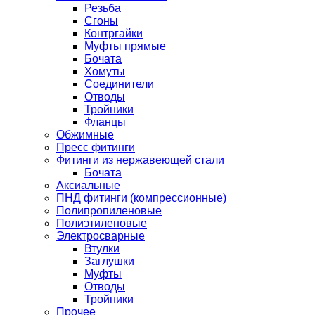
Резьба
Сгоны
Контргайки
Муфты прямые
Бочата
Хомуты
Соединители
Отводы
Тройники
Фланцы
Обжимные
Пресс фитинги
Фитинги из нержавеющей стали
Бочата
Аксиальные
ПНД фитинги (компрессионные)
Полипропиленовые
Полиэтиленовые
Электросварные
Втулки
Заглушки
Муфты
Отводы
Тройники
Прочее