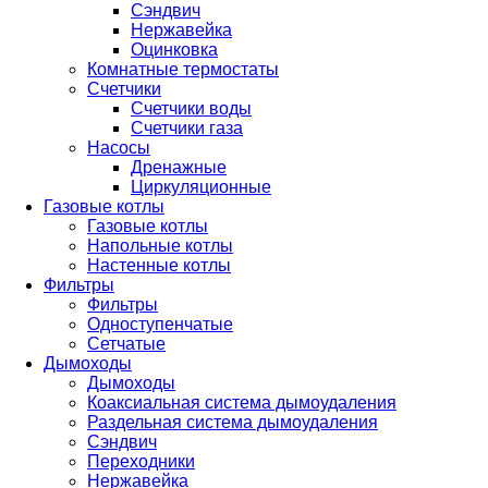
Сэндвич
Нержавейка
Оцинковка
Комнатные термостаты
Счетчики
Счетчики воды
Счетчики газа
Насосы
Дренажные
Циркуляционные
Газовые котлы
Газовые котлы
Напольные котлы
Настенные котлы
Фильтры
Фильтры
Одноступенчатые
Сетчатые
Дымоходы
Дымоходы
Коаксиальная система дымоудаления
Раздельная система дымоудаления
Сэндвич
Переходники
Нержавейка