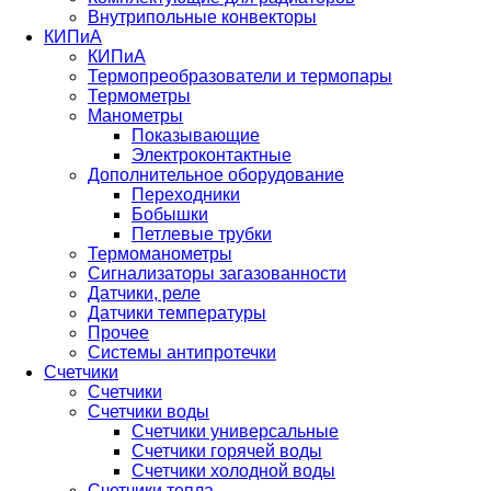
Внутрипольные конвекторы
КИПиА
КИПиА
Термопреобразователи и термопары
Термометры
Манометры
Показывающие
Электроконтактные
Дополнительное оборудование
Переходники
Бобышки
Петлевые трубки
Термоманометры
Сигнализаторы загазованности
Датчики, реле
Датчики температуры
Прочее
Системы антипротечки
Счетчики
Счетчики
Счетчики воды
Счетчики универсальные
Счетчики горячей воды
Счетчики холодной воды
Счетчики тепла