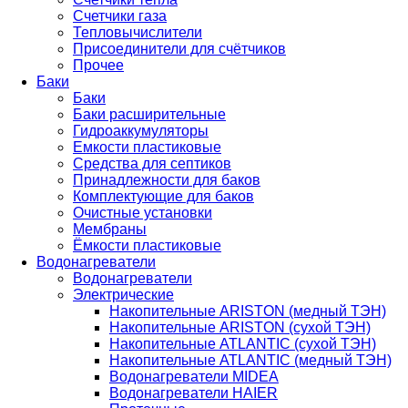
Счетчики газа
Тепловычислители
Присоединители для счётчиков
Прочее
Баки
Баки
Баки расширительные
Гидроаккумуляторы
Емкости пластиковые
Средства для септиков
Принадлежности для баков
Комплектующие для баков
Очистные установки
Мембраны
Ёмкости пластиковые
Водонагреватели
Водонагреватели
Электрические
Накопительные ARISTON (медный ТЭН)
Накопительные ARISTON (сухой ТЭН)
Накопительные ATLANTIC (сухой ТЭН)
Накопительные ATLANTIC (медный ТЭН)
Водонагреватели MIDEA
Водонагреватели HAIER