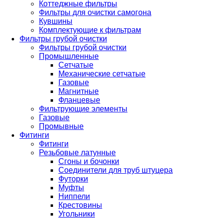
Коттеджные фильтры
Фильтры для очистки самогона
Кувшины
Комплектующие к фильтрам
Фильтры грубой очистки
Фильтры грубой очистки
Промышленные
Сетчатые
Механические сетчатые
Газовые
Магнитные
Фланцевые
Фильтрующие элементы
Газовые
Промывные
Фитинги
Фитинги
Резьбовые латунные
Сгоны и бочонки
Соединители для труб штуцера
Футорки
Муфты
Ниппели
Крестовины
Угольники