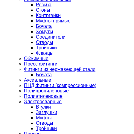
Резьба
Сгоны
Контргайки
Муфты прямые
Бочата
Хомуты
Соединители
Отводы
Тройники
Фланцы
Обжимные
Пресс фитинги
Фитинги из нержавеющей стали
Бочата
Аксиальные
ПНД фитинги (компрессионные)
Полипропиленовые
Полиэтиленовые
Электросварные
Втулки
Заглушки
Муфты
Отводы
Тройники
Прочее