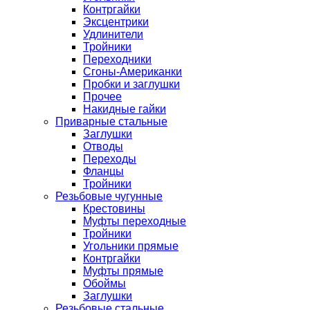
Контргайки
Эксцентрики
Удлинители
Тройники
Переходники
Сгоны-Американки
Пробки и заглушки
Прочее
Накидные гайки
Приварные стальные
Заглушки
Отводы
Переходы
Фланцы
Тройники
Резьбовые чугунные
Крестовины
Муфты переходные
Тройники
Угольники прямые
Контргайки
Муфты прямые
Обоймы
Заглушки
Резьбовые стальные