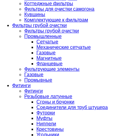
Коттеджные фильтры
Фильтры для очистки самогона
Кувшины
Комплектующие к фильтрам
Фильтры грубой очистки
Фильтры грубой очистки
Промышленные
Сетчатые
Механические сетчатые
Газовые
Магнитные
Фланцевые
Фильтрующие элементы
Газовые
Промывные
Фитинги
Фитинги
Резьбовые латунные
Сгоны и бочонки
Соединители для труб штуцера
Футорки
Муфты
Ниппели
Крестовины
Угольники