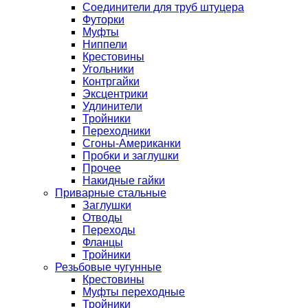
Соединители для труб штуцера
Футорки
Муфты
Ниппели
Крестовины
Угольники
Контргайки
Эксцентрики
Удлинители
Тройники
Переходники
Сгоны-Американки
Пробки и заглушки
Прочее
Накидные гайки
Приварные стальные
Заглушки
Отводы
Переходы
Фланцы
Тройники
Резьбовые чугунные
Крестовины
Муфты переходные
Тройники