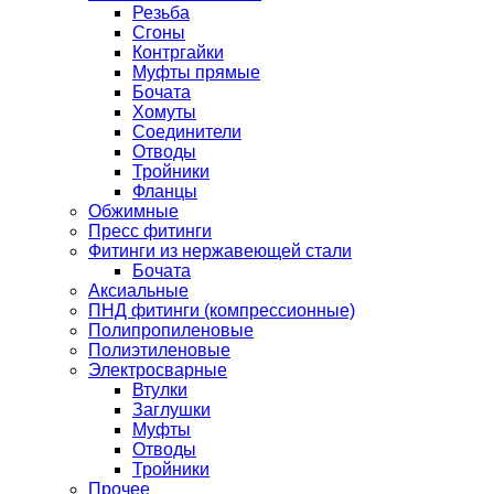
Резьба
Сгоны
Контргайки
Муфты прямые
Бочата
Хомуты
Соединители
Отводы
Тройники
Фланцы
Обжимные
Пресс фитинги
Фитинги из нержавеющей стали
Бочата
Аксиальные
ПНД фитинги (компрессионные)
Полипропиленовые
Полиэтиленовые
Электросварные
Втулки
Заглушки
Муфты
Отводы
Тройники
Прочее