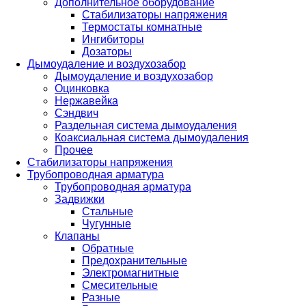
Дополнительное оборудование
Стабилизаторы напряжения
Термостаты комнатные
Ингибиторы
Дозаторы
Дымоудаление и воздухозабор
Дымоудаление и воздухозабор
Оцинковка
Нержавейка
Сэндвич
Раздельная система дымоудаления
Коаксиальная система дымоудаления
Прочее
Стабилизаторы напряжения
Трубопроводная арматура
Трубопроводная арматура
Задвижки
Стальные
Чугунные
Клапаны
Обратные
Предохранительные
Электромагнитные
Смесительные
Разные