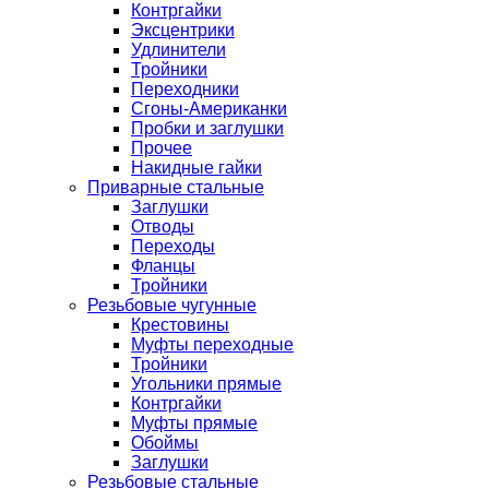
Контргайки
Эксцентрики
Удлинители
Тройники
Переходники
Сгоны-Американки
Пробки и заглушки
Прочее
Накидные гайки
Приварные стальные
Заглушки
Отводы
Переходы
Фланцы
Тройники
Резьбовые чугунные
Крестовины
Муфты переходные
Тройники
Угольники прямые
Контргайки
Муфты прямые
Обоймы
Заглушки
Резьбовые стальные