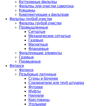
Коттеджные фильтры
Фильтры для очистки самогона
Кувшины
Комплектующие к фильтрам
Фильтры грубой очистки
Фильтры грубой очистки
Промышленные
Сетчатые
Механические сетчатые
Газовые
Магнитные
Фланцевые
Фильтрующие элементы
Газовые
Промывные
Фитинги
Фитинги
Резьбовые латунные
Сгоны и бочонки
Соединители для труб штуцера
Футорки
Муфты
Ниппели
Крестовины
Угольники