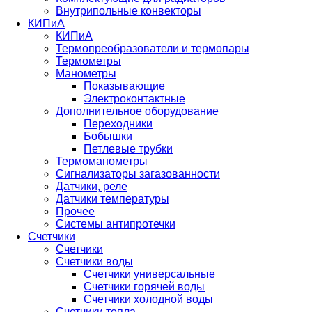
Внутрипольные конвекторы
КИПиА
КИПиА
Термопреобразователи и термопары
Термометры
Манометры
Показывающие
Электроконтактные
Дополнительное оборудование
Переходники
Бобышки
Петлевые трубки
Термоманометры
Сигнализаторы загазованности
Датчики, реле
Датчики температуры
Прочее
Системы антипротечки
Счетчики
Счетчики
Счетчики воды
Счетчики универсальные
Счетчики горячей воды
Счетчики холодной воды
Счетчики тепла