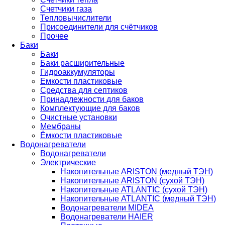
Счетчики газа
Тепловычислители
Присоединители для счётчиков
Прочее
Баки
Баки
Баки расширительные
Гидроаккумуляторы
Емкости пластиковые
Средства для септиков
Принадлежности для баков
Комплектующие для баков
Очистные установки
Мембраны
Ёмкости пластиковые
Водонагреватели
Водонагреватели
Электрические
Накопительные ARISTON (медный ТЭН)
Накопительные ARISTON (сухой ТЭН)
Накопительные ATLANTIC (сухой ТЭН)
Накопительные ATLANTIC (медный ТЭН)
Водонагреватели MIDEA
Водонагреватели HAIER