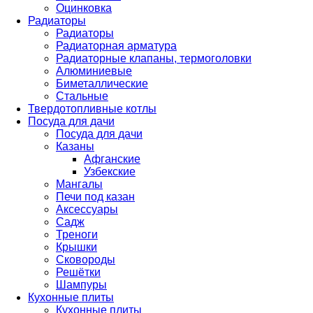
Оцинковка
Радиаторы
Радиаторы
Радиаторная арматура
Радиаторные клапаны, термоголовки
Алюминиевые
Биметаллические
Стальные
Твердотопливные котлы
Посуда для дачи
Посуда для дачи
Казаны
Афганские
Узбекские
Мангалы
Печи под казан
Аксессуары
Садж
Треноги
Крышки
Сковороды
Решётки
Шампуры
Кухонные плиты
Кухонные плиты