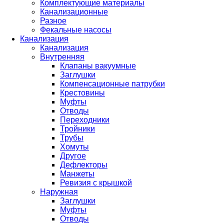
Комплектующие материалы
Канализационные
Разное
Фекальные насосы
Канализация
Канализация
Внутренняя
Клапаны вакуумные
Заглушки
Компенсационные патрубки
Крестовины
Муфты
Отводы
Переходники
Тройники
Трубы
Хомуты
Другое
Дефлекторы
Манжеты
Ревизия с крышкой
Наружная
Заглушки
Муфты
Отводы