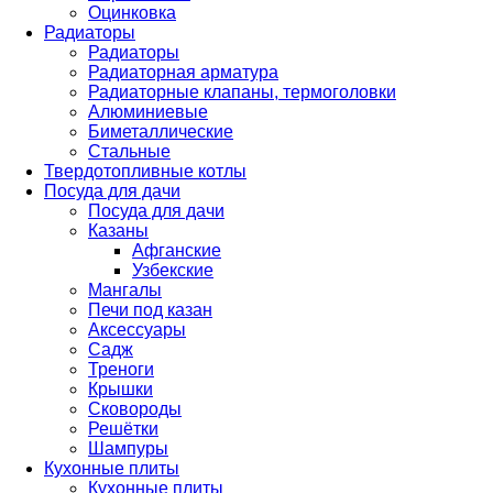
Оцинковка
Радиаторы
Радиаторы
Радиаторная арматура
Радиаторные клапаны, термоголовки
Алюминиевые
Биметаллические
Стальные
Твердотопливные котлы
Посуда для дачи
Посуда для дачи
Казаны
Афганские
Узбекские
Мангалы
Печи под казан
Аксессуары
Садж
Треноги
Крышки
Сковороды
Решётки
Шампуры
Кухонные плиты
Кухонные плиты