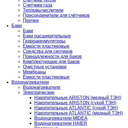
Счетчики газа
Тепловычислители
Присоединители для счётчиков
Прочее
Баки
Баки
Баки расширительные
Гидроаккумуляторы
Емкости пластиковые
Средства для септиков
Принадлежности для баков
Комплектующие для баков
Очистные установки
Мембраны
Ёмкости пластиковые
Водонагреватели
Водонагреватели
Электрические
Накопительные ARISTON (медный ТЭН)
Накопительные ARISTON (сухой ТЭН)
Накопительные ATLANTIC (сухой ТЭН)
Накопительные ATLANTIC (медный ТЭН)
Водонагреватели MIDEA
Водонагреватели HAIER