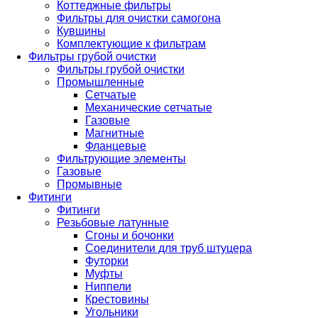
Коттеджные фильтры
Фильтры для очистки самогона
Кувшины
Комплектующие к фильтрам
Фильтры грубой очистки
Фильтры грубой очистки
Промышленные
Сетчатые
Механические сетчатые
Газовые
Магнитные
Фланцевые
Фильтрующие элементы
Газовые
Промывные
Фитинги
Фитинги
Резьбовые латунные
Сгоны и бочонки
Соединители для труб штуцера
Футорки
Муфты
Ниппели
Крестовины
Угольники