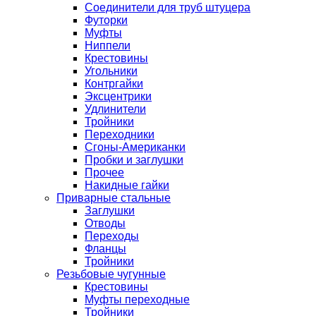
Соединители для труб штуцера
Футорки
Муфты
Ниппели
Крестовины
Угольники
Контргайки
Эксцентрики
Удлинители
Тройники
Переходники
Сгоны-Американки
Пробки и заглушки
Прочее
Накидные гайки
Приварные стальные
Заглушки
Отводы
Переходы
Фланцы
Тройники
Резьбовые чугунные
Крестовины
Муфты переходные
Тройники