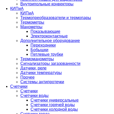
Внутрипольные конвекторы
КИПиА
КИПиА
Термопреобразователи и термопары
Термометры
Манометры
Показывающие
Электроконтактные
Дополнительное оборудование
Переходники
Бобышки
Петлевые трубки
Термоманометры
Сигнализаторы загазованности
Датчики, реле
Датчики температуры
Прочее
Системы антипротечки
Счетчики
Счетчики
Счетчики воды
Счетчики универсальные
Счетчики горячей воды
Счетчики холодной воды
Счетчики тепла