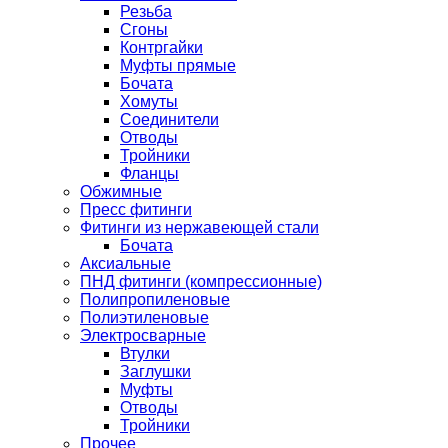
Резьба
Сгоны
Контргайки
Муфты прямые
Бочата
Хомуты
Соединители
Отводы
Тройники
Фланцы
Обжимные
Пресс фитинги
Фитинги из нержавеющей стали
Бочата
Аксиальные
ПНД фитинги (компрессионные)
Полипропиленовые
Полиэтиленовые
Электросварные
Втулки
Заглушки
Муфты
Отводы
Тройники
Прочее