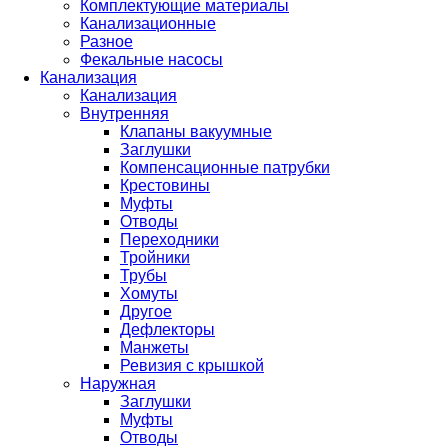
Комплектующие материалы
Канализационные
Разное
Фекальные насосы
Канализация
Канализация
Внутренняя
Клапаны вакуумные
Заглушки
Компенсационные патрубки
Крестовины
Муфты
Отводы
Переходники
Тройники
Трубы
Хомуты
Другое
Дефлекторы
Манжеты
Ревизия с крышкой
Наружная
Заглушки
Муфты
Отводы