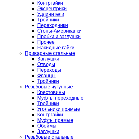
Контргайки
Эксцентрики
Удлинители
Тройники
Переходники
Сгоны-Американки
Пробки и заглушки
Прочее
Накидные гайки
Приварные стальные
Заглушки
Отводы
Переходы
Фланцы
Тройники
Резьбовые чугунные
Крестовины
Муфты переходные
Тройники
Угольники прямые
Контргайки
Муфты прямые
Обоймы
Заглушки
Резьбовые стальные