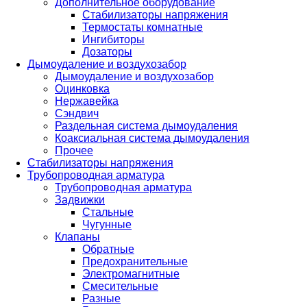
Дополнительное оборудование
Стабилизаторы напряжения
Термостаты комнатные
Ингибиторы
Дозаторы
Дымоудаление и воздухозабор
Дымоудаление и воздухозабор
Оцинковка
Нержавейка
Сэндвич
Раздельная система дымоудаления
Коаксиальная система дымоудаления
Прочее
Стабилизаторы напряжения
Трубопроводная арматура
Трубопроводная арматура
Задвижки
Стальные
Чугунные
Клапаны
Обратные
Предохранительные
Электромагнитные
Смесительные
Разные