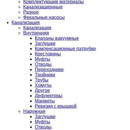
Комплектующие материалы
Канализационные
Разное
Фекальные насосы
Канализация
Канализация
Внутренняя
Клапаны вакуумные
Заглушки
Компенсационные патрубки
Крестовины
Муфты
Отводы
Переходники
Тройники
Трубы
Хомуты
Другое
Дефлекторы
Манжеты
Ревизия с крышкой
Наружная
Заглушки
Муфты
Отводы