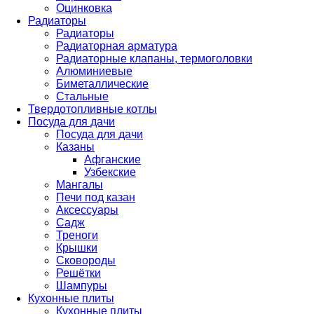
Оцинковка
Радиаторы
Радиаторы
Радиаторная арматура
Радиаторные клапаны, термоголовки
Алюминиевые
Биметаллические
Стальные
Твердотопливные котлы
Посуда для дачи
Посуда для дачи
Казаны
Афганские
Узбекские
Мангалы
Печи под казан
Аксессуары
Садж
Треноги
Крышки
Сковороды
Решётки
Шампуры
Кухонные плиты
Кухонные плиты