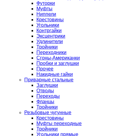
Футорки
Муфты
Ниппели
Крестовины
Угольники
Контргайки
Эксцентрики
Удлинители
Тройники
Переходники
Сгоны-Американки
Пробки и заглушки
Прочее
Накидные гайки
Приварные стальные
Заглушки
Отводы
Переходы
Фланцы
Тройники
Резьбовые чугунные
Крестовины
Муфты переходные
Тройники
Угольники прямые