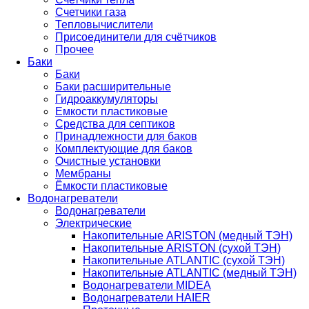
Счетчики газа
Тепловычислители
Присоединители для счётчиков
Прочее
Баки
Баки
Баки расширительные
Гидроаккумуляторы
Емкости пластиковые
Средства для септиков
Принадлежности для баков
Комплектующие для баков
Очистные установки
Мембраны
Ёмкости пластиковые
Водонагреватели
Водонагреватели
Электрические
Накопительные ARISTON (медный ТЭН)
Накопительные ARISTON (сухой ТЭН)
Накопительные ATLANTIC (сухой ТЭН)
Накопительные ATLANTIC (медный ТЭН)
Водонагреватели MIDEA
Водонагреватели HAIER