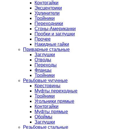
Контргайки
Эксцентрики
Удлинители
Тройники
Переходники
Сгоны-Американки
Пробки и заглушки
Прочее
Накидные гайки
Приварные стальные
Заглушки
Отводы
Переходы
Фланцы
Тройники
Резьбовые чугунные
Крестовины
Муфты переходные
Тройники
Угольники прямые
Контргайки
Муфты прямые
Обоймы
Заглушки
Резьбовые стальные