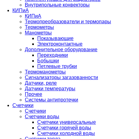
Внутрипольные конвекторы
КИПиА
КИПиА
Термопреобразователи и термопары
Термометры
Манометры
Показывающие
Электроконтактные
Дополнительное оборудование
Переходники
Бобышки
Петлевые трубки
Термоманометры
Сигнализаторы загазованности
Датчики, реле
Датчики температуры
Прочее
Системы антипротечки
Счетчики
Счетчики
Счетчики воды
Счетчики универсальные
Счетчики горячей воды
Счетчики холодной воды
Счетчики тепла