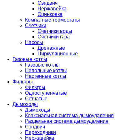
Сэндвич
Нержавейка
Оцинковка
Комнатные термостаты
Счетчики
Счетчики воды
Счетчики газа
Насосы
Дренажные
Циркуляционные
Газовые котлы
Газовые котлы
Напольные котлы
Настенные котлы
Фильтры
Фильтры
Одноступенчатые
Сетчатые
Дымоходы
Дымоходы
Коаксиальная система дымоудаления
Раздельная система дымоудаления
Сэндвич
Переходники
Нержавейка