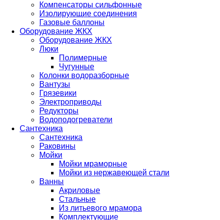
Компенсаторы сильфонные
Изолирующие соединения
Газовые баллоны
Оборудование ЖКХ
Оборудование ЖКХ
Люки
Полимерные
Чугунные
Колонки водоразборные
Вантузы
Грязевики
Электроприводы
Редукторы
Водоподогреватели
Сантехника
Сантехника
Раковины
Мойки
Мойки мраморные
Мойки из нержавеющей стали
Ванны
Акриловые
Стальные
Из литьевого мрамора
Комплектующие