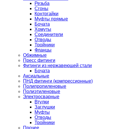
Резьба
Сгоны
Контргайки
Муфты прямые
Бочата
Хомуты
Соединители
Отводы
Тройники
Фланцы
Обжимные
Пресс фитинги
Фитинги из нержавеющей стали
Бочата
Аксиальные
ПНД фитинги (компрессионные)
Полипропиленовые
Полиэтиленовые
Электросварные
Втулки
Заглушки
Муфты
Отводы
Тройники
Прочее