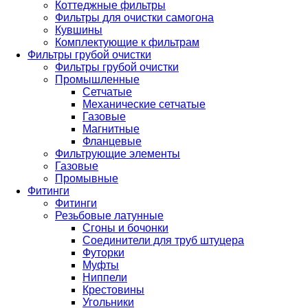
Коттеджные фильтры
Фильтры для очистки самогона
Кувшины
Комплектующие к фильтрам
Фильтры грубой очистки
Фильтры грубой очистки
Промышленные
Сетчатые
Механические сетчатые
Газовые
Магнитные
Фланцевые
Фильтрующие элементы
Газовые
Промывные
Фитинги
Фитинги
Резьбовые латунные
Сгоны и бочонки
Соединители для труб штуцера
Футорки
Муфты
Ниппели
Крестовины
Угольники