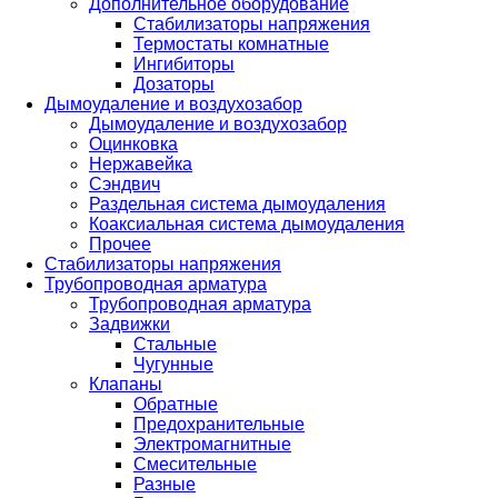
Дополнительное оборудование
Стабилизаторы напряжения
Термостаты комнатные
Ингибиторы
Дозаторы
Дымоудаление и воздухозабор
Дымоудаление и воздухозабор
Оцинковка
Нержавейка
Сэндвич
Раздельная система дымоудаления
Коаксиальная система дымоудаления
Прочее
Стабилизаторы напряжения
Трубопроводная арматура
Трубопроводная арматура
Задвижки
Стальные
Чугунные
Клапаны
Обратные
Предохранительные
Электромагнитные
Смесительные
Разные