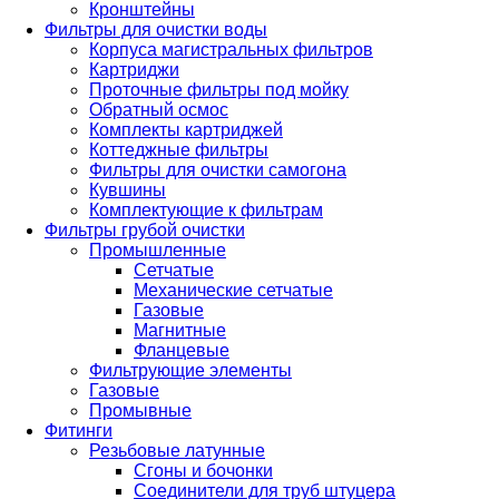
Кронштейны
Фильтры для очистки воды
Корпуса магистральных фильтров
Картриджи
Проточные фильтры под мойку
Обратный осмос
Комплекты картриджей
Коттеджные фильтры
Фильтры для очистки самогона
Кувшины
Комплектующие к фильтрам
Фильтры грубой очистки
Промышленные
Сетчатые
Механические сетчатые
Газовые
Магнитные
Фланцевые
Фильтрующие элементы
Газовые
Промывные
Фитинги
Резьбовые латунные
Сгоны и бочонки
Соединители для труб штуцера