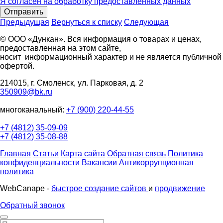
Я согласен на обработку предоставленных данных
Отправить
Предыдущая
Вернуться к списку
Следующая
© ООО «Дункан». Вся информация о товарах и ценах,
предоставленная на этом сайте,
носит информационный характер и не является публичной
офертой.
214015, г. Смоленск, ул. Парковая, д. 2
350909@bk.ru
многоканальный:
+7 (900) 220-44-55
+7 (4812) 35-09-09
+7 (4812) 35-08-88
Главная
Статьи
Карта сайта
Обратная связь
Политика
конфиденциальности
Вакансии
Антикоррупционная
политика
WebCanape -
быстрое создание сайтов
и
продвижение
Обратный звонок