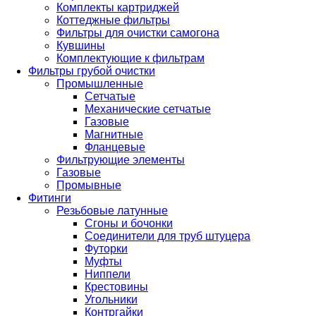
Комплекты картриджей
Коттеджные фильтры
Фильтры для очистки самогона
Кувшины
Комплектующие к фильтрам
Фильтры грубой очистки
Промышленные
Сетчатые
Механические сетчатые
Газовые
Магнитные
Фланцевые
Фильтрующие элементы
Газовые
Промывные
Фитинги
Резьбовые латунные
Сгоны и бочонки
Соединители для труб штуцера
Футорки
Муфты
Ниппели
Крестовины
Угольники
Контргайки