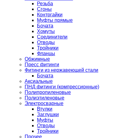
Резьба
Сгоны
Контргайки
Муфты прямые
Бочата
Хомуты
Соединители
Отводы
Тройники
Фланцы
Обжимные
Пресс фитинги
Фитинги из нержавеющей стали
Бочата
Аксиальные
ПНД фитинги (компрессионные)
Полипропиленовые
Полиэтиленовые
Электросварные
Втулки
Заглушки
Муфты
Отводы
Тройники
Прочее