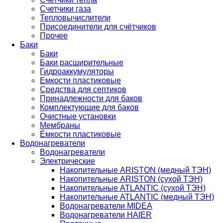
Счетчики газа
Тепловычислители
Присоединители для счётчиков
Прочее
Баки
Баки
Баки расширительные
Гидроаккумуляторы
Емкости пластиковые
Средства для септиков
Принадлежности для баков
Комплектующие для баков
Очистные установки
Мембраны
Ёмкости пластиковые
Водонагреватели
Водонагреватели
Электрические
Накопительные ARISTON (медный ТЭН)
Накопительные ARISTON (сухой ТЭН)
Накопительные ATLANTIC (сухой ТЭН)
Накопительные ATLANTIC (медный ТЭН)
Водонагреватели MIDEA
Водонагреватели HAIER