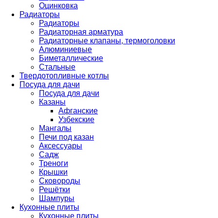
Оцинковка
Радиаторы
Радиаторы
Радиаторная арматура
Радиаторные клапаны, термоголовки
Алюминиевые
Биметаллические
Стальные
Твердотопливные котлы
Посуда для дачи
Посуда для дачи
Казаны
Афганские
Узбекские
Мангалы
Печи под казан
Аксессуары
Садж
Треноги
Крышки
Сковороды
Решётки
Шампуры
Кухонные плиты
Кухонные плиты