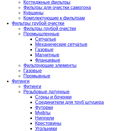
Коттеджные фильтры
Фильтры для очистки самогона
Кувшины
Комплектующие к фильтрам
Фильтры грубой очистки
Фильтры грубой очистки
Промышленные
Сетчатые
Механические сетчатые
Газовые
Магнитные
Фланцевые
Фильтрующие элементы
Газовые
Промывные
Фитинги
Фитинги
Резьбовые латунные
Сгоны и бочонки
Соединители для труб штуцера
Футорки
Муфты
Ниппели
Крестовины
Угольники