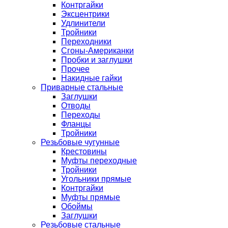
Контргайки
Эксцентрики
Удлинители
Тройники
Переходники
Сгоны-Американки
Пробки и заглушки
Прочее
Накидные гайки
Приварные стальные
Заглушки
Отводы
Переходы
Фланцы
Тройники
Резьбовые чугунные
Крестовины
Муфты переходные
Тройники
Угольники прямые
Контргайки
Муфты прямые
Обоймы
Заглушки
Резьбовые стальные