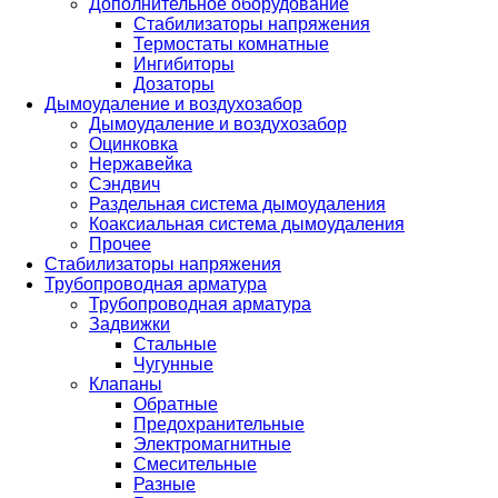
Дополнительное оборудование
Стабилизаторы напряжения
Термостаты комнатные
Ингибиторы
Дозаторы
Дымоудаление и воздухозабор
Дымоудаление и воздухозабор
Оцинковка
Нержавейка
Сэндвич
Раздельная система дымоудаления
Коаксиальная система дымоудаления
Прочее
Стабилизаторы напряжения
Трубопроводная арматура
Трубопроводная арматура
Задвижки
Стальные
Чугунные
Клапаны
Обратные
Предохранительные
Электромагнитные
Смесительные
Разные