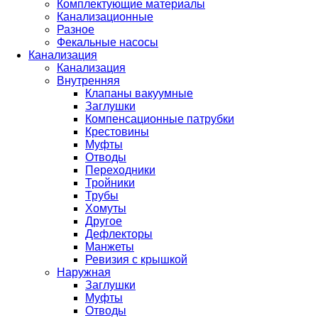
Комплектующие материалы
Канализационные
Разное
Фекальные насосы
Канализация
Канализация
Внутренняя
Клапаны вакуумные
Заглушки
Компенсационные патрубки
Крестовины
Муфты
Отводы
Переходники
Тройники
Трубы
Хомуты
Другое
Дефлекторы
Манжеты
Ревизия с крышкой
Наружная
Заглушки
Муфты
Отводы