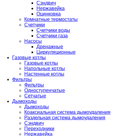
Сэндвич
Нержавейка
Оцинковка
Комнатные термостаты
Счетчики
Счетчики воды
Счетчики газа
Насосы
Дренажные
Циркуляционные
Газовые котлы
Газовые котлы
Напольные котлы
Настенные котлы
Фильтры
Фильтры
Одноступенчатые
Сетчатые
Дымоходы
Дымоходы
Коаксиальная система дымоудаления
Раздельная система дымоудаления
Сэндвич
Переходники
Нержавейка