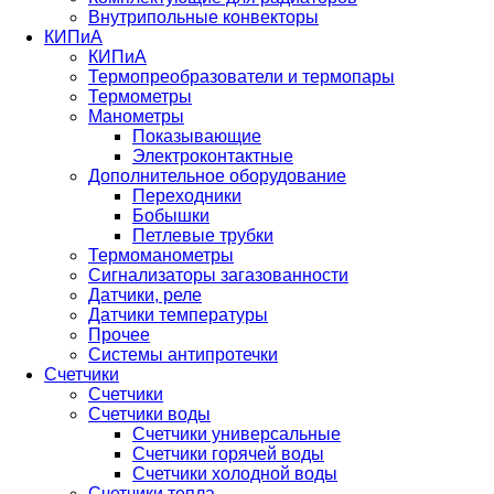
Внутрипольные конвекторы
КИПиА
КИПиА
Термопреобразователи и термопары
Термометры
Манометры
Показывающие
Электроконтактные
Дополнительное оборудование
Переходники
Бобышки
Петлевые трубки
Термоманометры
Сигнализаторы загазованности
Датчики, реле
Датчики температуры
Прочее
Системы антипротечки
Счетчики
Счетчики
Счетчики воды
Счетчики универсальные
Счетчики горячей воды
Счетчики холодной воды
Счетчики тепла