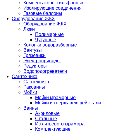
Компенсаторы сильфонные
Изолирующие соединения
Газовые баллоны
Оборудование ЖКХ
Оборудование ЖКХ
Люки
Полимерные
Чугунные
Колонки водоразборные
Вантузы
Грязевики
Электроприводы
Редукторы
Водоподогреватели
Сантехника
Сантехника
Раковины
Мойки
Мойки мраморные
Мойки из нержавеющей стали
Ванны
Акриловые
Стальные
Из литьевого мрамора
Комплектующие