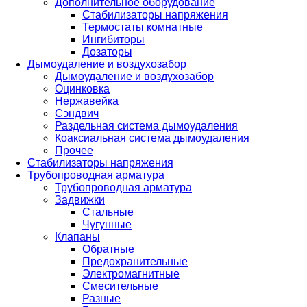
Дополнительное оборудование
Стабилизаторы напряжения
Термостаты комнатные
Ингибиторы
Дозаторы
Дымоудаление и воздухозабор
Дымоудаление и воздухозабор
Оцинковка
Нержавейка
Сэндвич
Раздельная система дымоудаления
Коаксиальная система дымоудаления
Прочее
Стабилизаторы напряжения
Трубопроводная арматура
Трубопроводная арматура
Задвижки
Стальные
Чугунные
Клапаны
Обратные
Предохранительные
Электромагнитные
Смесительные
Разные