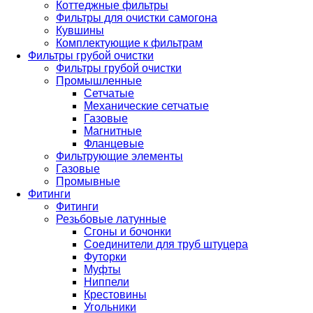
Коттеджные фильтры
Фильтры для очистки самогона
Кувшины
Комплектующие к фильтрам
Фильтры грубой очистки
Фильтры грубой очистки
Промышленные
Сетчатые
Механические сетчатые
Газовые
Магнитные
Фланцевые
Фильтрующие элементы
Газовые
Промывные
Фитинги
Фитинги
Резьбовые латунные
Сгоны и бочонки
Соединители для труб штуцера
Футорки
Муфты
Ниппели
Крестовины
Угольники