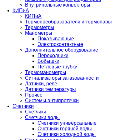
Внутрипольные конвекторы
КИПиА
КИПиА
Термопреобразователи и термопары
Термометры
Манометры
Показывающие
Электроконтактные
Дополнительное оборудование
Переходники
Бобышки
Петлевые трубки
Термоманометры
Сигнализаторы загазованности
Датчики, реле
Датчики температуры
Прочее
Системы антипротечки
Счетчики
Счетчики
Счетчики воды
Счетчики универсальные
Счетчики горячей воды
Счетчики холодной воды
Счетчики тепла