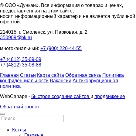
© ООО «Дункан». Вся информация о товарах и ценах,
предоставленная на этом сайте,
носит информационный характер и не является публичной
офертой.
214015, г. Смоленск, ул. Парковая, д. 2
350909@bk.ru
многоканальный:
+7 (900) 220-44-55
+7 (4812) 35-09-09
+7 (4812) 35-08-88
Главная
Статьи
Карта сайта
Обратная связь
Политика
конфиденциальности
Вакансии
Антикоррупционная
политика
WebCanape -
быстрое создание сайтов
и
продвижение
Обратный звонок
Котлы
Газовые