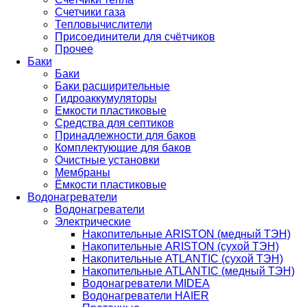
Счетчики газа
Тепловычислители
Присоединители для счётчиков
Прочее
Баки
Баки
Баки расширительные
Гидроаккумуляторы
Емкости пластиковые
Средства для септиков
Принадлежности для баков
Комплектующие для баков
Очистные установки
Мембраны
Ёмкости пластиковые
Водонагреватели
Водонагреватели
Электрические
Накопительные ARISTON (медный ТЭН)
Накопительные ARISTON (сухой ТЭН)
Накопительные ATLANTIC (сухой ТЭН)
Накопительные ATLANTIC (медный ТЭН)
Водонагреватели MIDEA
Водонагреватели HAIER