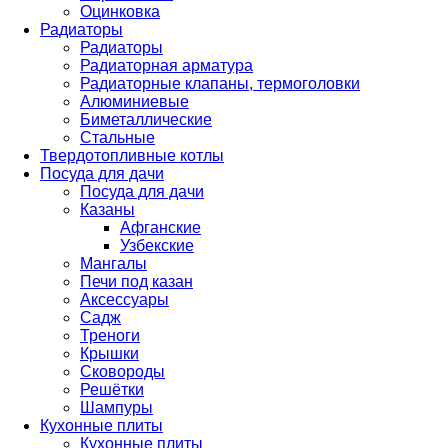
Оцинковка
Радиаторы
Радиаторы
Радиаторная арматура
Радиаторные клапаны, термоголовки
Алюминиевые
Биметаллические
Стальные
Твердотопливные котлы
Посуда для дачи
Посуда для дачи
Казаны
Афганские
Узбекские
Мангалы
Печи под казан
Аксессуары
Садж
Треноги
Крышки
Сковороды
Решётки
Шампуры
Кухонные плиты
Кухонные плиты