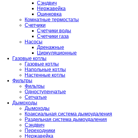
Сэндвич
Нержавейка
Оцинковка
Комнатные термостаты
Счетчики
Счетчики воды
Счетчики газа
Насосы
Дренажные
Циркуляционные
Газовые котлы
Газовые котлы
Напольные котлы
Настенные котлы
Фильтры
Фильтры
Одноступенчатые
Сетчатые
Дымоходы
Дымоходы
Коаксиальная система дымоудаления
Раздельная система дымоудаления
Сэндвич
Переходники
Нержавейка