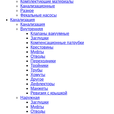
Комплектующие материалы
Канализационные
Разное
Фекальные насосы
Канализация
Канализация
Внутренняя
Клапаны вакуумные
Заглушки
Компенсационные патрубки
Крестовины
Муфты
Отводы
Переходники
Тройники
Трубы
Хомуты
Другое
Дефлекторы
Манжеты
Ревизия с крышкой
Наружная
Заглушки
Муфты
Отводы