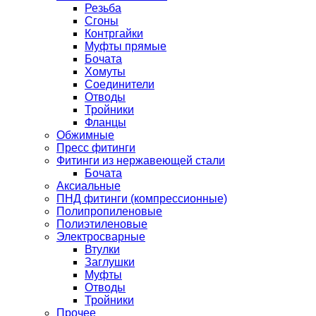
Резьба
Сгоны
Контргайки
Муфты прямые
Бочата
Хомуты
Соединители
Отводы
Тройники
Фланцы
Обжимные
Пресс фитинги
Фитинги из нержавеющей стали
Бочата
Аксиальные
ПНД фитинги (компрессионные)
Полипропиленовые
Полиэтиленовые
Электросварные
Втулки
Заглушки
Муфты
Отводы
Тройники
Прочее