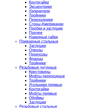
Контргайки
Эксцентрики
Удлинители
Тройники
Переходники
Сгоны-Американки
Пробки и заглушки
Прочее
Накидные гайки
Приварные стальные
Заглушки
Отводы
Переходы
Фланцы
Тройники
Резьбовые чугунные
Крестовины
Муфты переходные
Тройники
Угольники прямые
Контргайки
Муфты прямые
Обоймы
Заглушки
Резьбовые стальные