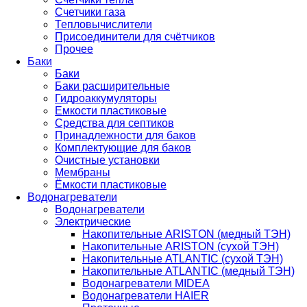
Счетчики газа
Тепловычислители
Присоединители для счётчиков
Прочее
Баки
Баки
Баки расширительные
Гидроаккумуляторы
Емкости пластиковые
Средства для септиков
Принадлежности для баков
Комплектующие для баков
Очистные установки
Мембраны
Ёмкости пластиковые
Водонагреватели
Водонагреватели
Электрические
Накопительные ARISTON (медный ТЭН)
Накопительные ARISTON (сухой ТЭН)
Накопительные ATLANTIC (сухой ТЭН)
Накопительные ATLANTIC (медный ТЭН)
Водонагреватели MIDEA
Водонагреватели HAIER