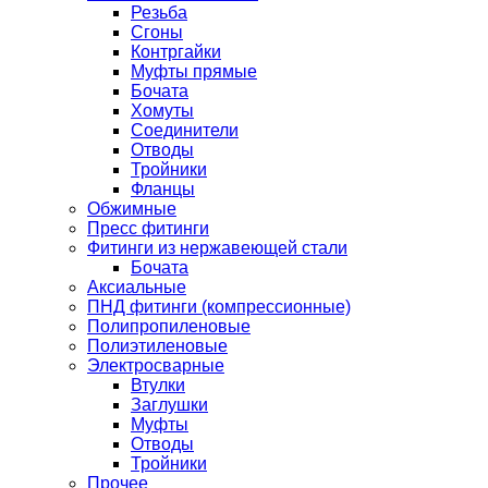
Резьба
Сгоны
Контргайки
Муфты прямые
Бочата
Хомуты
Соединители
Отводы
Тройники
Фланцы
Обжимные
Пресс фитинги
Фитинги из нержавеющей стали
Бочата
Аксиальные
ПНД фитинги (компрессионные)
Полипропиленовые
Полиэтиленовые
Электросварные
Втулки
Заглушки
Муфты
Отводы
Тройники
Прочее