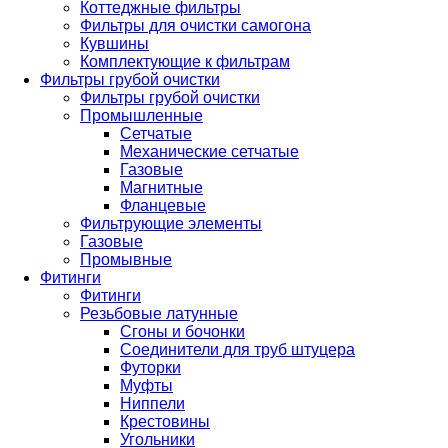
Коттеджные фильтры
Фильтры для очистки самогона
Кувшины
Комплектующие к фильтрам
Фильтры грубой очистки
Фильтры грубой очистки
Промышленные
Сетчатые
Механические сетчатые
Газовые
Магнитные
Фланцевые
Фильтрующие элементы
Газовые
Промывные
Фитинги
Фитинги
Резьбовые латунные
Сгоны и бочонки
Соединители для труб штуцера
Футорки
Муфты
Ниппели
Крестовины
Угольники