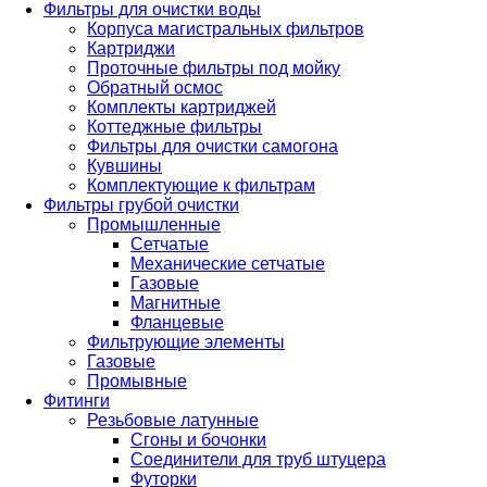
Фильтры для очистки воды
Корпуса магистральных фильтров
Картриджи
Проточные фильтры под мойку
Обратный осмос
Комплекты картриджей
Коттеджные фильтры
Фильтры для очистки самогона
Кувшины
Комплектующие к фильтрам
Фильтры грубой очистки
Промышленные
Сетчатые
Механические сетчатые
Газовые
Магнитные
Фланцевые
Фильтрующие элементы
Газовые
Промывные
Фитинги
Резьбовые латунные
Сгоны и бочонки
Соединители для труб штуцера
Футорки