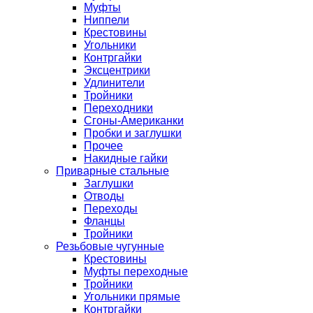
Муфты
Ниппели
Крестовины
Угольники
Контргайки
Эксцентрики
Удлинители
Тройники
Переходники
Сгоны-Американки
Пробки и заглушки
Прочее
Накидные гайки
Приварные стальные
Заглушки
Отводы
Переходы
Фланцы
Тройники
Резьбовые чугунные
Крестовины
Муфты переходные
Тройники
Угольники прямые
Контргайки