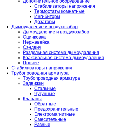
Дополнительное оборудование
Стабилизаторы напряжения
Термостаты комнатные
Ингибиторы
Дозаторы
Дымоудаление и воздухозабор
Дымоудаление и воздухозабор
Оцинковка
Нержавейка
Сэндвич
Раздельная система дымоудаления
Коаксиальная система дымоудаления
Прочее
Стабилизаторы напряжения
Трубопроводная арматура
Трубопроводная арматура
Задвижки
Стальные
Чугунные
Клапаны
Обратные
Предохранительные
Электромагнитные
Смесительные
Разные