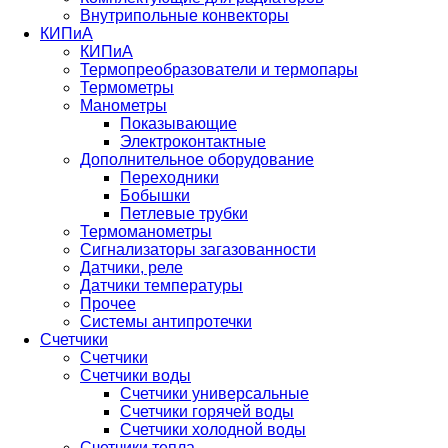
Внутрипольные конвекторы
КИПиА
КИПиА
Термопреобразователи и термопары
Термометры
Манометры
Показывающие
Электроконтактные
Дополнительное оборудование
Переходники
Бобышки
Петлевые трубки
Термоманометры
Сигнализаторы загазованности
Датчики, реле
Датчики температуры
Прочее
Системы антипротечки
Счетчики
Счетчики
Счетчики воды
Счетчики универсальные
Счетчики горячей воды
Счетчики холодной воды
Счетчики тепла