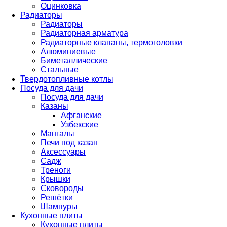
Оцинковка
Радиаторы
Радиаторы
Радиаторная арматура
Радиаторные клапаны, термоголовки
Алюминиевые
Биметаллические
Стальные
Твердотопливные котлы
Посуда для дачи
Посуда для дачи
Казаны
Афганские
Узбекские
Мангалы
Печи под казан
Аксессуары
Садж
Треноги
Крышки
Сковороды
Решётки
Шампуры
Кухонные плиты
Кухонные плиты