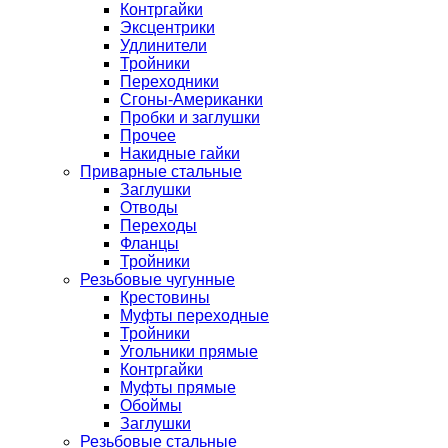
Контргайки
Эксцентрики
Удлинители
Тройники
Переходники
Сгоны-Американки
Пробки и заглушки
Прочее
Накидные гайки
Приварные стальные
Заглушки
Отводы
Переходы
Фланцы
Тройники
Резьбовые чугунные
Крестовины
Муфты переходные
Тройники
Угольники прямые
Контргайки
Муфты прямые
Обоймы
Заглушки
Резьбовые стальные