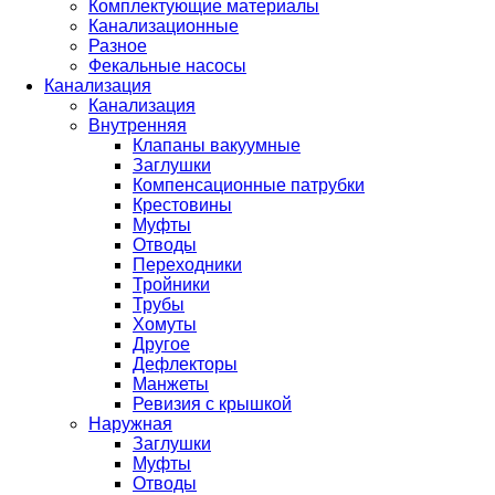
Комплектующие материалы
Канализационные
Разное
Фекальные насосы
Канализация
Канализация
Внутренняя
Клапаны вакуумные
Заглушки
Компенсационные патрубки
Крестовины
Муфты
Отводы
Переходники
Тройники
Трубы
Хомуты
Другое
Дефлекторы
Манжеты
Ревизия с крышкой
Наружная
Заглушки
Муфты
Отводы