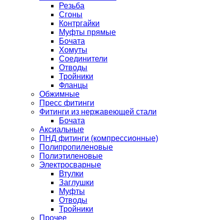
Резьба
Сгоны
Контргайки
Муфты прямые
Бочата
Хомуты
Соединители
Отводы
Тройники
Фланцы
Обжимные
Пресс фитинги
Фитинги из нержавеющей стали
Бочата
Аксиальные
ПНД фитинги (компрессионные)
Полипропиленовые
Полиэтиленовые
Электросварные
Втулки
Заглушки
Муфты
Отводы
Тройники
Прочее