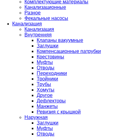
Комплектующие материалы
Канализационные
Разное
Фекальные насосы
Канализация
Канализация
Внутренняя
Клапаны вакуумные
Заглушки
Компенсационные патрубки
Крестовины
Муфты
Отводы
Переходники
Тройники
Трубы
Хомуты
Другое
Дефлекторы
Манжеты
Ревизия с крышкой
Наружная
Заглушки
Муфты
Отводы