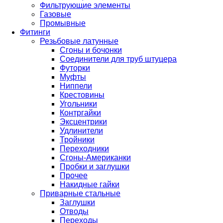
Фильтрующие элементы
Газовые
Промывные
Фитинги
Резьбовые латунные
Сгоны и бочонки
Соединители для труб штуцера
Футорки
Муфты
Ниппели
Крестовины
Угольники
Контргайки
Эксцентрики
Удлинители
Тройники
Переходники
Сгоны-Американки
Пробки и заглушки
Прочее
Накидные гайки
Приварные стальные
Заглушки
Отводы
Переходы