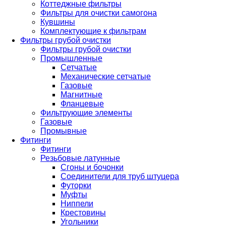
Коттеджные фильтры
Фильтры для очистки самогона
Кувшины
Комплектующие к фильтрам
Фильтры грубой очистки
Фильтры грубой очистки
Промышленные
Сетчатые
Механические сетчатые
Газовые
Магнитные
Фланцевые
Фильтрующие элементы
Газовые
Промывные
Фитинги
Фитинги
Резьбовые латунные
Сгоны и бочонки
Соединители для труб штуцера
Футорки
Муфты
Ниппели
Крестовины
Угольники