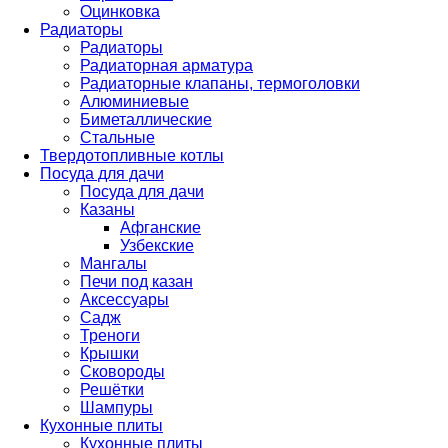
Оцинковка
Радиаторы
Радиаторы
Радиаторная арматура
Радиаторные клапаны, термоголовки
Алюминиевые
Биметаллические
Стальные
Твердотопливные котлы
Посуда для дачи
Посуда для дачи
Казаны
Афганские
Узбекские
Мангалы
Печи под казан
Аксессуары
Садж
Треноги
Крышки
Сковороды
Решётки
Шампуры
Кухонные плиты
Кухонные плиты