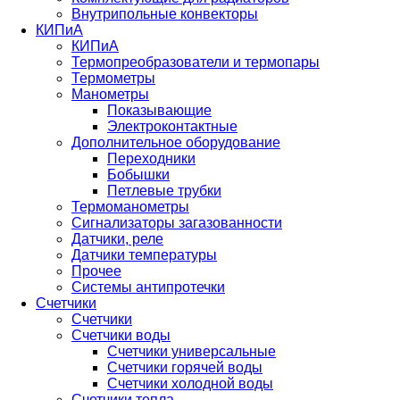
Внутрипольные конвекторы
КИПиА
КИПиА
Термопреобразователи и термопары
Термометры
Манометры
Показывающие
Электроконтактные
Дополнительное оборудование
Переходники
Бобышки
Петлевые трубки
Термоманометры
Сигнализаторы загазованности
Датчики, реле
Датчики температуры
Прочее
Системы антипротечки
Счетчики
Счетчики
Счетчики воды
Счетчики универсальные
Счетчики горячей воды
Счетчики холодной воды
Счетчики тепла