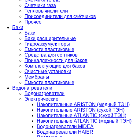
Счетчики газа
Тепловычислители
Присоединители для счётчиков
Прочее
Баки
Баки
Баки расширительные
Гидроаккумуляторы
Емкости пластиковые
Средства для септиков
Принадлежности для баков
Комплектующие для баков
Очистные установки
Мембраны
Ёмкости пластиковые
Водонагреватели
Водонагреватели
Электрические
Накопительные ARISTON (медный ТЭН)
Накопительные ARISTON (сухой ТЭН)
Накопительные ATLANTIC (сухой ТЭН)
Накопительные ATLANTIC (медный ТЭН)
Водонагреватели MIDEA
Водонагреватели HAIER