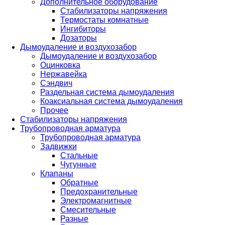
Дополнительное оборудование
Стабилизаторы напряжения
Термостаты комнатные
Ингибиторы
Дозаторы
Дымоудаление и воздухозабор
Дымоудаление и воздухозабор
Оцинковка
Нержавейка
Сэндвич
Раздельная система дымоудаления
Коаксиальная система дымоудаления
Прочее
Стабилизаторы напряжения
Трубопроводная арматура
Трубопроводная арматура
Задвижки
Стальные
Чугунные
Клапаны
Обратные
Предохранительные
Электромагнитные
Смесительные
Разные