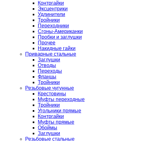
Контргайки
Эксцентрики
Удлинители
Тройники
Переходники
Сгоны-Американки
Пробки и заглушки
Прочее
Накидные гайки
Приварные стальные
Заглушки
Отводы
Переходы
Фланцы
Тройники
Резьбовые чугунные
Крестовины
Муфты переходные
Тройники
Угольники прямые
Контргайки
Муфты прямые
Обоймы
Заглушки
Резьбовые стальные