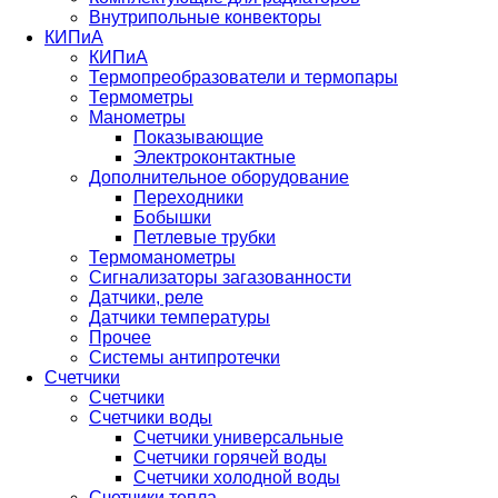
Внутрипольные конвекторы
КИПиА
КИПиА
Термопреобразователи и термопары
Термометры
Манометры
Показывающие
Электроконтактные
Дополнительное оборудование
Переходники
Бобышки
Петлевые трубки
Термоманометры
Сигнализаторы загазованности
Датчики, реле
Датчики температуры
Прочее
Системы антипротечки
Счетчики
Счетчики
Счетчики воды
Счетчики универсальные
Счетчики горячей воды
Счетчики холодной воды
Счетчики тепла