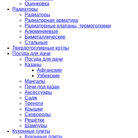
Оцинковка
Радиаторы
Радиаторы
Радиаторная арматура
Радиаторные клапаны, термоголовки
Алюминиевые
Биметаллические
Стальные
Твердотопливные котлы
Посуда для дачи
Посуда для дачи
Казаны
Афганские
Узбекские
Мангалы
Печи под казан
Аксессуары
Садж
Треноги
Крышки
Сковороды
Решётки
Шампуры
Кухонные плиты
Кухонные плиты