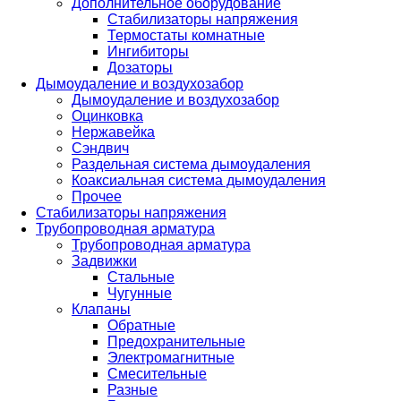
Дополнительное оборудование
Стабилизаторы напряжения
Термостаты комнатные
Ингибиторы
Дозаторы
Дымоудаление и воздухозабор
Дымоудаление и воздухозабор
Оцинковка
Нержавейка
Сэндвич
Раздельная система дымоудаления
Коаксиальная система дымоудаления
Прочее
Стабилизаторы напряжения
Трубопроводная арматура
Трубопроводная арматура
Задвижки
Стальные
Чугунные
Клапаны
Обратные
Предохранительные
Электромагнитные
Смесительные
Разные