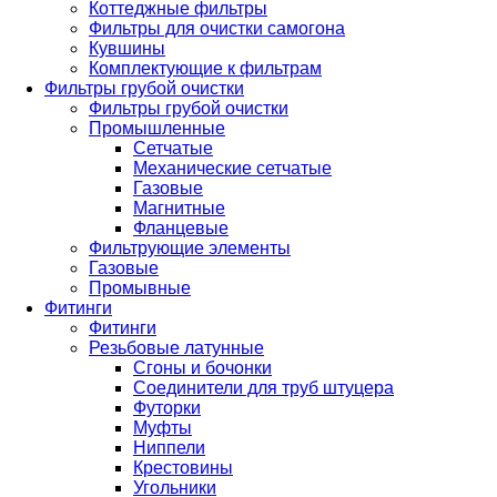
Коттеджные фильтры
Фильтры для очистки самогона
Кувшины
Комплектующие к фильтрам
Фильтры грубой очистки
Фильтры грубой очистки
Промышленные
Сетчатые
Механические сетчатые
Газовые
Магнитные
Фланцевые
Фильтрующие элементы
Газовые
Промывные
Фитинги
Фитинги
Резьбовые латунные
Сгоны и бочонки
Соединители для труб штуцера
Футорки
Муфты
Ниппели
Крестовины
Угольники