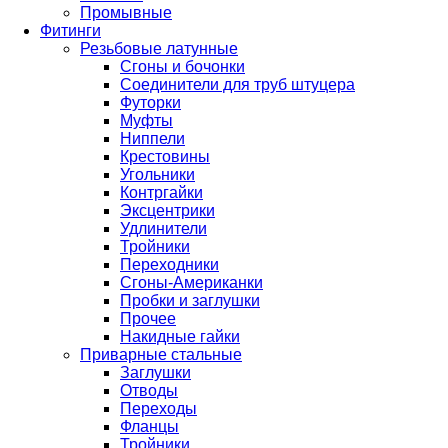
Промывные
Фитинги
Резьбовые латунные
Сгоны и бочонки
Соединители для труб штуцера
Футорки
Муфты
Ниппели
Крестовины
Угольники
Контргайки
Эксцентрики
Удлинители
Тройники
Переходники
Сгоны-Американки
Пробки и заглушки
Прочее
Накидные гайки
Приварные стальные
Заглушки
Отводы
Переходы
Фланцы
Тройники