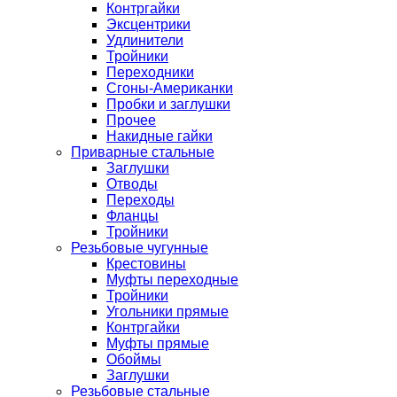
Контргайки
Эксцентрики
Удлинители
Тройники
Переходники
Сгоны-Американки
Пробки и заглушки
Прочее
Накидные гайки
Приварные стальные
Заглушки
Отводы
Переходы
Фланцы
Тройники
Резьбовые чугунные
Крестовины
Муфты переходные
Тройники
Угольники прямые
Контргайки
Муфты прямые
Обоймы
Заглушки
Резьбовые стальные