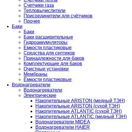
Счетчики газа
Тепловычислители
Присоединители для счётчиков
Прочее
Баки
Баки
Баки расширительные
Гидроаккумуляторы
Емкости пластиковые
Средства для септиков
Принадлежности для баков
Комплектующие для баков
Очистные установки
Мембраны
Ёмкости пластиковые
Водонагреватели
Водонагреватели
Электрические
Накопительные ARISTON (медный ТЭН)
Накопительные ARISTON (сухой ТЭН)
Накопительные ATLANTIC (сухой ТЭН)
Накопительные ATLANTIC (медный ТЭН)
Водонагреватели MIDEA
Водонагреватели HAIER