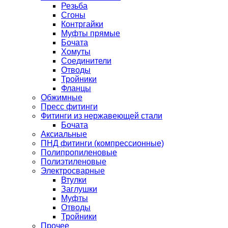
Резьба
Сгоны
Контргайки
Муфты прямые
Бочата
Хомуты
Соединители
Отводы
Тройники
Фланцы
Обжимные
Пресс фитинги
Фитинги из нержавеющей стали
Бочата
Аксиальные
ПНД фитинги (компрессионные)
Полипропиленовые
Полиэтиленовые
Электросварные
Втулки
Заглушки
Муфты
Отводы
Тройники
Прочее