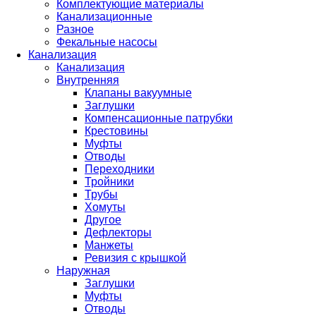
Комплектующие материалы
Канализационные
Разное
Фекальные насосы
Канализация
Канализация
Внутренняя
Клапаны вакуумные
Заглушки
Компенсационные патрубки
Крестовины
Муфты
Отводы
Переходники
Тройники
Трубы
Хомуты
Другое
Дефлекторы
Манжеты
Ревизия с крышкой
Наружная
Заглушки
Муфты
Отводы