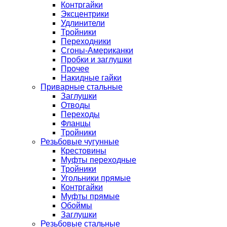
Контргайки
Эксцентрики
Удлинители
Тройники
Переходники
Сгоны-Американки
Пробки и заглушки
Прочее
Накидные гайки
Приварные стальные
Заглушки
Отводы
Переходы
Фланцы
Тройники
Резьбовые чугунные
Крестовины
Муфты переходные
Тройники
Угольники прямые
Контргайки
Муфты прямые
Обоймы
Заглушки
Резьбовые стальные