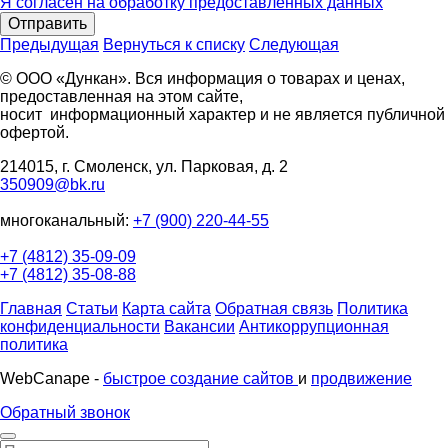
Я согласен на обработку предоставленных данных
Отправить
Предыдущая
Вернуться к списку
Следующая
© ООО «Дункан». Вся информация о товарах и ценах,
предоставленная на этом сайте,
носит информационный характер и не является публичной
офертой.
214015, г. Смоленск, ул. Парковая, д. 2
350909@bk.ru
многоканальный:
+7 (900) 220-44-55
+7 (4812) 35-09-09
+7 (4812) 35-08-88
Главная
Статьи
Карта сайта
Обратная связь
Политика
конфиденциальности
Вакансии
Антикоррупционная
политика
WebCanape -
быстрое создание сайтов
и
продвижение
Обратный звонок