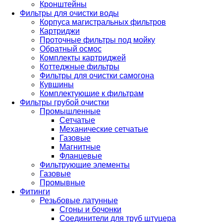
Кронштейны
Фильтры для очистки воды
Корпуса магистральных фильтров
Картриджи
Проточные фильтры под мойку
Обратный осмос
Комплекты картриджей
Коттеджные фильтры
Фильтры для очистки самогона
Кувшины
Комплектующие к фильтрам
Фильтры грубой очистки
Промышленные
Сетчатые
Механические сетчатые
Газовые
Магнитные
Фланцевые
Фильтрующие элементы
Газовые
Промывные
Фитинги
Резьбовые латунные
Сгоны и бочонки
Соединители для труб штуцера