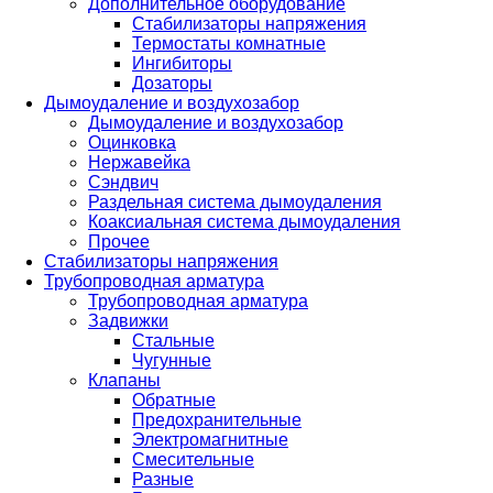
Дополнительное оборудование
Стабилизаторы напряжения
Термостаты комнатные
Ингибиторы
Дозаторы
Дымоудаление и воздухозабор
Дымоудаление и воздухозабор
Оцинковка
Нержавейка
Сэндвич
Раздельная система дымоудаления
Коаксиальная система дымоудаления
Прочее
Стабилизаторы напряжения
Трубопроводная арматура
Трубопроводная арматура
Задвижки
Стальные
Чугунные
Клапаны
Обратные
Предохранительные
Электромагнитные
Смесительные
Разные