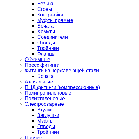
Резьба
Сгоны
Контргайки
Муфты прямые
Бочата
Хомуты
Соединители
Отводы
Тройники
Фланцы
Обжимные
Пресс фитинги
Фитинги из нержавеющей стали
Бочата
Аксиальные
ПНД фитинги (компрессионные)
Полипропиленовые
Полиэтиленовые
Электросварные
Втулки
Заглушки
Муфты
Отводы
Тройники
Прочее