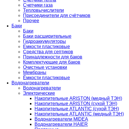
Счетчики газа
Тепловычислители
Присоединители для счётчиков
Прочее
Баки
Баки
Баки расширительные
Гидроаккумуляторы
Емкости пластиковые
Средства для септиков
Принадлежности для баков
Комплектующие для баков
Очистные установки
Мембраны
Ёмкости пластиковые
Водонагреватели
Водонагреватели
Электрические
Накопительные ARISTON (медный ТЭН)
Накопительные ARISTON (сухой ТЭН)
Накопительные ATLANTIC (сухой ТЭН)
Накопительные ATLANTIC (медный ТЭН)
Водонагреватели MIDEA
Водонагреватели HAIER