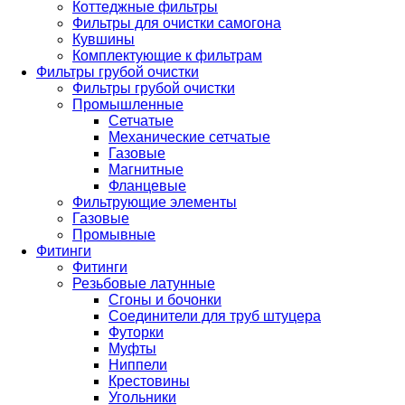
Коттеджные фильтры
Фильтры для очистки самогона
Кувшины
Комплектующие к фильтрам
Фильтры грубой очистки
Фильтры грубой очистки
Промышленные
Сетчатые
Механические сетчатые
Газовые
Магнитные
Фланцевые
Фильтрующие элементы
Газовые
Промывные
Фитинги
Фитинги
Резьбовые латунные
Сгоны и бочонки
Соединители для труб штуцера
Футорки
Муфты
Ниппели
Крестовины
Угольники