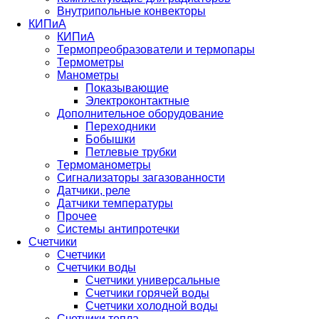
Внутрипольные конвекторы
КИПиА
КИПиА
Термопреобразователи и термопары
Термометры
Манометры
Показывающие
Электроконтактные
Дополнительное оборудование
Переходники
Бобышки
Петлевые трубки
Термоманометры
Сигнализаторы загазованности
Датчики, реле
Датчики температуры
Прочее
Системы антипротечки
Счетчики
Счетчики
Счетчики воды
Счетчики универсальные
Счетчики горячей воды
Счетчики холодной воды
Счетчики тепла