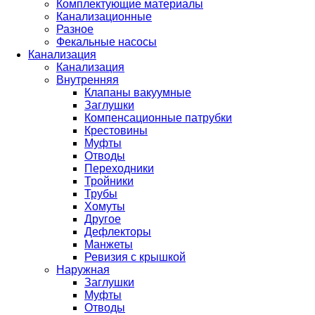
Комплектующие материалы
Канализационные
Разное
Фекальные насосы
Канализация
Канализация
Внутренняя
Клапаны вакуумные
Заглушки
Компенсационные патрубки
Крестовины
Муфты
Отводы
Переходники
Тройники
Трубы
Хомуты
Другое
Дефлекторы
Манжеты
Ревизия с крышкой
Наружная
Заглушки
Муфты
Отводы