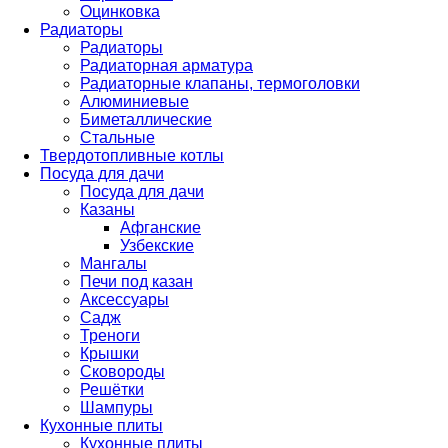
Оцинковка
Радиаторы
Радиаторы
Радиаторная арматура
Радиаторные клапаны, термоголовки
Алюминиевые
Биметаллические
Стальные
Твердотопливные котлы
Посуда для дачи
Посуда для дачи
Казаны
Афганские
Узбекские
Мангалы
Печи под казан
Аксессуары
Садж
Треноги
Крышки
Сковороды
Решётки
Шампуры
Кухонные плиты
Кухонные плиты